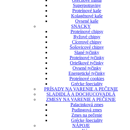
Orechové maslá
Superpotraviny
Proteínové kaše
Kolagénové kaše
Ovsené kaše
SNACKY
Proteínové chipsy
Ryžové chipsy
Cícerové chipsy
Šošovicové chipsy
Slané tyčinky
Proteínové tyčinky
Orieškové tyčinky
Ovsené tyčinky
Energetické tyčinky
Proteínové cookies
Grécke špeciality
PRÍSADY NA VARENIE A PEČENIE
SLADIDLÁ A DOCHUCOVADLÁ
ZMESY NA VARENIE A PEČENIE
Palacinková zmes
Pudingová zmes
Zmes na pečenie
Grécke špeciality
NÁPOJE