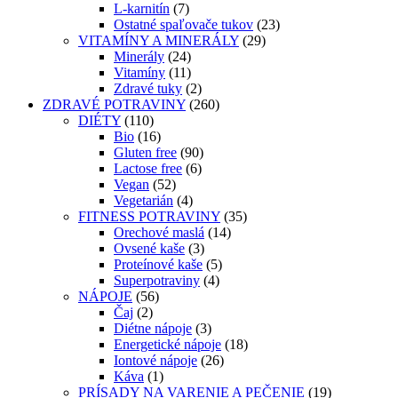
L-karnitín
(7)
Ostatné spaľovače tukov
(23)
VITAMÍNY A MINERÁLY
(29)
Minerály
(24)
Vitamíny
(11)
Zdravé tuky
(2)
ZDRAVÉ POTRAVINY
(260)
DIÉTY
(110)
Bio
(16)
Gluten free
(90)
Lactose free
(6)
Vegan
(52)
Vegetarián
(4)
FITNESS POTRAVINY
(35)
Orechové maslá
(14)
Ovsené kaše
(3)
Proteínové kaše
(5)
Superpotraviny
(4)
NÁPOJE
(56)
Čaj
(2)
Diétne nápoje
(3)
Energetické nápoje
(18)
Iontové nápoje
(26)
Káva
(1)
PRÍSADY NA VARENIE A PEČENIE
(19)