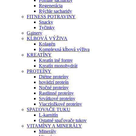
Pomalé sacharidy
Regenerácia
Rýchle sacharidy
FITNESS POTRAVINY
Snacky
Tyčinky
Gainery
KĹBOVÁ VÝŽIVA
Kolagén
Komplexná kĺbová výživa
KREATÍNY
Kreatín iné formy
Kreatín monohydrát
PROTEÍNY
Diétne proteíny
hovädzí proteín
Nočné proteíny
Rastlinné proteíny
Srvátkové proteíny
Viaczložkové proteíny
SPAĽOVAČE TUKU
L-karnitín
Ostatné spaľovače tukov
VITAMÍNY A MINERÁLY
Minerály