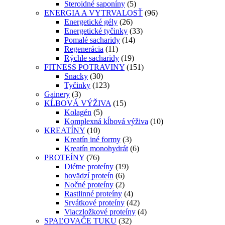
Steroidné saponíny
(5)
ENERGIA A VYTRVALOSŤ
(96)
Energetické gély
(26)
Energetické tyčinky
(33)
Pomalé sacharidy
(14)
Regenerácia
(11)
Rýchle sacharidy
(19)
FITNESS POTRAVINY
(151)
Snacky
(30)
Tyčinky
(123)
Gainery
(3)
KĹBOVÁ VÝŽIVA
(15)
Kolagén
(5)
Komplexná kĺbová výživa
(10)
KREATÍNY
(10)
Kreatín iné formy
(3)
Kreatín monohydrát
(6)
PROTEÍNY
(76)
Diétne proteíny
(19)
hovädzí proteín
(6)
Nočné proteíny
(2)
Rastlinné proteíny
(4)
Srvátkové proteíny
(42)
Viaczložkové proteíny
(4)
SPAĽOVAČE TUKU
(32)