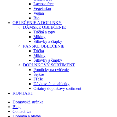
Lactose free
Vegetarián
Vegan
Bio
OBLEČENIE A DOPLNKY
DÁMSKE OBLEČENIE
Tričká a topy
Mikiny
Šiltovky a čiapky
PÁNSKE OBLEČENIE
Tričká
Mikiny
Šiltovky a čiapky
DOPLNKOVÝ SORTIMENT
Pomôcky na cvičenie
Šejkre
Fľaše
Dávkovač na tabletky
Ostatný doplnkový sortiment
KONTAKT
Domovská stránka
Blog
Contact Us
Doprava a platba