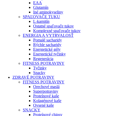
EAA
Glutamín
Iné aminokyseliny
SPAĽOVAČE TUKU
L-karnitín
Ostatné spaľovače tukov
Komplexné spaľovače tukov
ENERGIA A VYTRVALOSŤ
Pomalé sacharidy
Rýchle sacharidy
Energetické gély
Energetické tyčinky
Regenerácia
FITNESS POTRAVINY
Tyčinky
Snacky
ZDRAVÉ POTRAVINY
FITNESS POTRAVINY
Orechové maslá
Superpotraviny
Proteínové kaše
Kolagénové kaše
Ovsené kaše
SNACKY
Proteínové chipsy