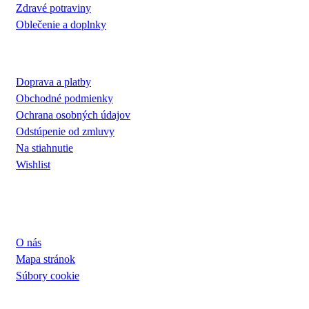
Zdravé potraviny
Oblečenie a doplnky
VŠETKO O NÁKUPE
Doprava a platby
Obchodné podmienky
Ochrana osobných údajov
Odstúpenie od zmluvy
Na stiahnutie
Wishlist
UŽITOČNÉ INFORMÁCIE
O nás
Mapa stránok
Súbory cookie