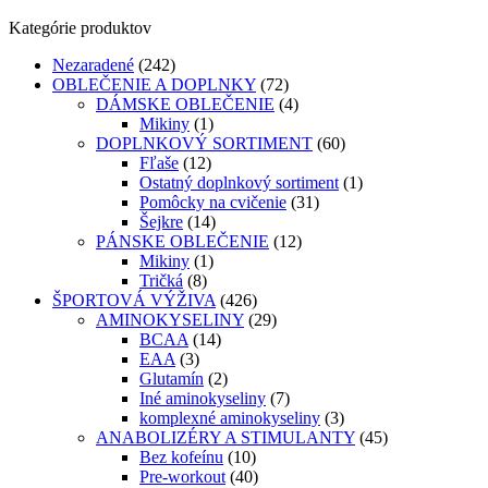
produkt
Kategórie produktov
má
viacero
Nezaradené
(242)
variantov.
OBLEČENIE A DOPLNKY
(72)
Možnosti
DÁMSKE OBLEČENIE
(4)
si
Mikiny
(1)
môžete
DOPLNKOVÝ SORTIMENT
(60)
vybrať
Fľaše
(12)
na
Ostatný doplnkový sortiment
(1)
stránke
Pomôcky na cvičenie
(31)
produktu
Šejkre
(14)
PÁNSKE OBLEČENIE
(12)
Mikiny
(1)
Tričká
(8)
ŠPORTOVÁ VÝŽIVA
(426)
AMINOKYSELINY
(29)
BCAA
(14)
EAA
(3)
Glutamín
(2)
Iné aminokyseliny
(7)
komplexné aminokyseliny
(3)
ANABOLIZÉRY A STIMULANTY
(45)
Bez kofeínu
(10)
Pre-workout
(40)