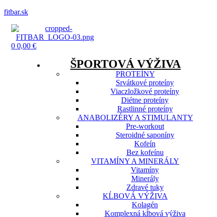
fitbar.sk
Menu
0
0,00
€
ŠPORTOVÁ VÝŽIVA
PROTEÍNY
Srvátkové proteíny
Viaczložkové proteíny
Diétne proteíny
Rastlinné proteíny
ANABOLIZÉRY A STIMULANTY
Pre-workout
Steroidné saponíny
Kofeín
Bez kofeínu
VITAMÍNY A MINERÁLY
Vitamíny
Minerály
Zdravé tuky
KĹBOVÁ VÝŽIVA
Kolagén
Komplexná kĺbová výživa