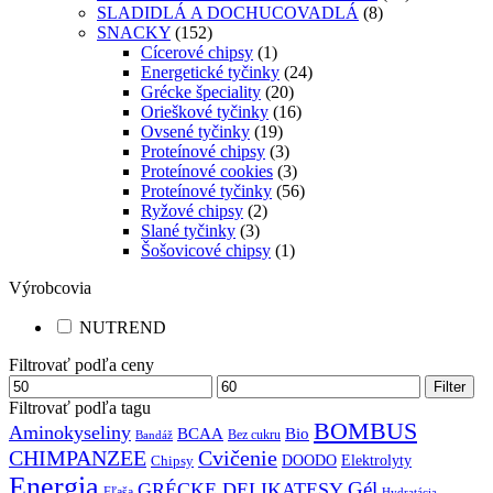
SLADIDLÁ A DOCHUCOVADLÁ
(8)
SNACKY
(152)
Cícerové chipsy
(1)
Energetické tyčinky
(24)
Grécke špeciality
(20)
Orieškové tyčinky
(16)
Ovsené tyčinky
(19)
Proteínové chipsy
(3)
Proteínové cookies
(3)
Proteínové tyčinky
(56)
Ryžové chipsy
(2)
Slané tyčinky
(3)
Šošovicové chipsy
(1)
Výrobcovia
NUTREND
Filtrovať podľa ceny
Cena
Max
Filter
min
cena
Filtrovať podľa tagu
BOMBUS
Aminokyseliny
BCAA
Bio
Bez cukru
Bandáž
CHIMPANZEE
Cvičenie
DOODO
Elektrolyty
Chipsy
Energia
Gél
GRÉCKE DELIKATESY
Fľaša
Hydratácia