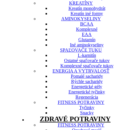
KREATÍNY
Kreatín monohydrát
Kreatín iné formy
AMINOKYSELINY
BCAA
Komplexné
EAA
Glutamín
Iné aminokyseliny
SPAĽOVAČE TUKU
L-karnitín
Ostatné spaľovače tukov
Komplexné spaľovače tukov
ENERGIA A VYTRVALOSŤ
Pomalé sacharidy
Rýchle sacharidy
Energetické gély
Energetické tyčinky
Regenerácia
FITNESS POTRAVINY
Tyčinky
Snacky
ZDRAVÉ POTRAVINY
FITNESS POTRAVINY