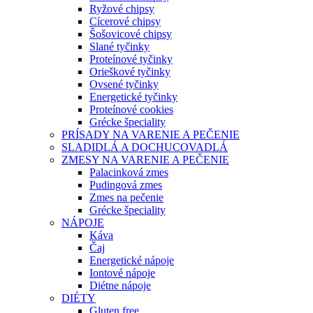
Ryžové chipsy
Cícerové chipsy
Šošovicové chipsy
Slané tyčinky
Proteínové tyčinky
Orieškové tyčinky
Ovsené tyčinky
Energetické tyčinky
Proteínové cookies
Grécke špeciality
PRÍSADY NA VARENIE A PEČENIE
SLADIDLÁ A DOCHUCOVADLÁ
ZMESY NA VARENIE A PEČENIE
Palacinková zmes
Pudingová zmes
Zmes na pečenie
Grécke špeciality
NÁPOJE
Káva
Čaj
Energetické nápoje
Iontové nápoje
Diétne nápoje
DIÉTY
Gluten free