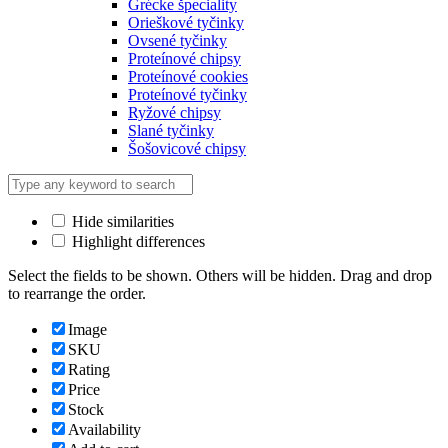
Grécke špeciality
Orieškové tyčinky
Ovsené tyčinky
Proteínové chipsy
Proteínové cookies
Proteínové tyčinky
Ryžové chipsy
Slané tyčinky
Šošovicové chipsy
Hide similarities
Highlight differences
Select the fields to be shown. Others will be hidden. Drag and drop
to rearrange the order.
Image
SKU
Rating
Price
Stock
Availability