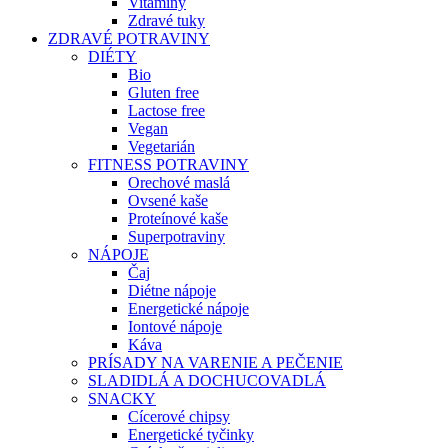
Vitamíny
Zdravé tuky
ZDRAVÉ POTRAVINY
DIÉTY
Bio
Gluten free
Lactose free
Vegan
Vegetarián
FITNESS POTRAVINY
Orechové maslá
Ovsené kaše
Proteínové kaše
Superpotraviny
NÁPOJE
Čaj
Diétne nápoje
Energetické nápoje
Iontové nápoje
Káva
PRÍSADY NA VARENIE A PEČENIE
SLADIDLÁ A DOCHUCOVADLÁ
SNACKY
Cícerové chipsy
Energetické tyčinky