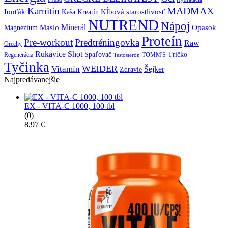
MADMAX
Karnitín
Ionťák
Kreatín
Kĺbová starostlivosť
Kaša
NUTREND
Nápoj
Minerál
Maslo
Opasok
Magnézium
Proteín
Pre-workout
Predtréningovka
Raw
Orechy
Shot
Rukavice
Spaľovač
Tričko
TOMM'S
Regenerácia
Testosterón
Tyčinka
WEIDER
Vitamín
Šejker
Zdravie
Najpredávanejšie
EX - VITA-C 1000, 100 tbl
(0)
8,97
€