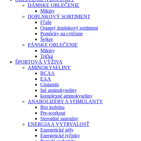
DÁMSKE OBLEČENIE
Mikiny
DOPLNKOVÝ SORTIMENT
Fľaše
Ostatný doplnkový sortiment
Pomôcky na cvičenie
Šejkre
PÁNSKE OBLEČENIE
Mikiny
Tričká
ŠPORTOVÁ VÝŽIVA
AMINOKYSELINY
BCAA
EAA
Glutamín
Iné aminokyseliny
komplexné aminokyseliny
ANABOLIZÉRY A STIMULANTY
Bez kofeínu
Pre-workout
Steroidné saponíny
ENERGIA A VYTRVALOSŤ
Energetické gély
Energetické tyčinky