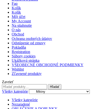
Faq
Košík
Košík
Môj účet
My Account
Na stiahnutie
O nás
Obchod
Ochrana osobných údajov
Odstúpenie od zmuvy
Pokladňa
Registration
Súbory cookies
Ukážková stránka
VŠEOBECNÉ OBCHODNÉ PODMIENKY
Wishlist
Zľavnené produkty
Zavrieť
Hľadať:
Hľadať
Všetky kategórie
Všetky kategórie
Nezaradené
OBLEČENIE A DOPLNKY