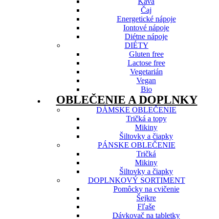
Káva
Čaj
Energetické nápoje
Iontové nápoje
Diétne nápoje
DIÉTY
Gluten free
Lactose free
Vegetarián
Vegan
Bio
OBLEČENIE A DOPLNKY
DÁMSKE OBLEČENIE
Tričká a topy
Mikiny
Šiltovky a čiapky
PÁNSKE OBLEČENIE
Tričká
Mikiny
Šiltovky a čiapky
DOPLNKOVÝ SORTIMENT
Pomôcky na cvičenie
Šejkre
Fľaše
Dávkovač na tabletky