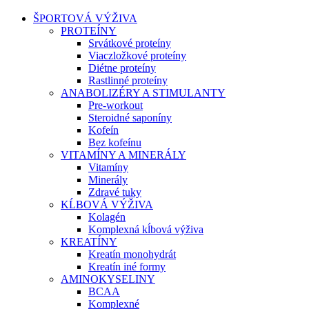
ŠPORTOVÁ VÝŽIVA
PROTEÍNY
Srvátkové proteíny
Viaczložkové proteíny
Diétne proteíny
Rastlinné proteíny
ANABOLIZÉRY A STIMULANTY
Pre-workout
Steroidné saponíny
Kofeín
Bez kofeínu
VITAMÍNY A MINERÁLY
Vitamíny
Minerály
Zdravé tuky
KĹBOVÁ VÝŽIVA
Kolagén
Komplexná kĺbová výživa
KREATÍNY
Kreatín monohydrát
Kreatín iné formy
AMINOKYSELINY
BCAA
Komplexné