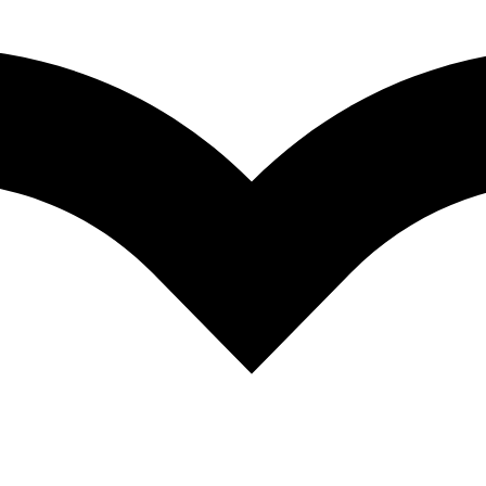
alé sacharidy
,
Regenerácia
,
ŠPORTOVÁ VÝŽIVA
,
ZDRAVÉ POT
t