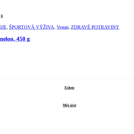
OJE
,
ŠPORTOVÁ VÝŽIVA
,
Vegan
,
ZDRAVÉ POTRAVINY
lon, 450 g
Eshop
Môj účet