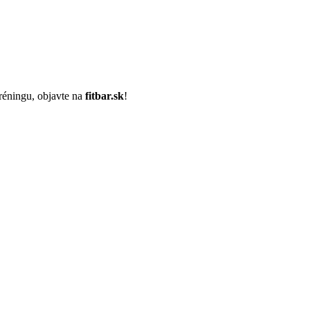
tréningu, objavte na
fitbar.sk
!