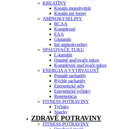
KREATÍNY
Kreatín monohydrát
Kreatín iné formy
AMINOKYSELINY
BCAA
Komplexné
EAA
Glutamín
Iné aminokyseliny
SPAĽOVAČE TUKU
L-karnitín
Ostatné spaľovače tukov
Komplexné spaľovače tukov
ENERGIA A VYTRVALOSŤ
Pomalé sacharidy
Rýchle sacharidy
Energetické gély
Energetické tyčinky
Regenerácia
FITNESS POTRAVINY
Tyčinky
Snacky
ZDRAVÉ POTRAVINY
FITNESS POTRAVINY