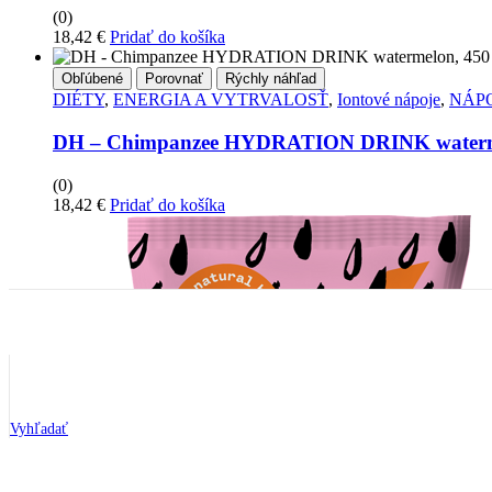
(0)
18,42
€
Pridať do košíka
Obľúbené
Porovnať
Rýchly náhľad
DIÉTY
,
ENERGIA A VYTRVALOSŤ
,
Iontové nápoje
,
NÁP
DH – Chimpanzee HYDRATION DRINK waterme
(0)
18,42
€
Pridať do košíka
Vyhľadať