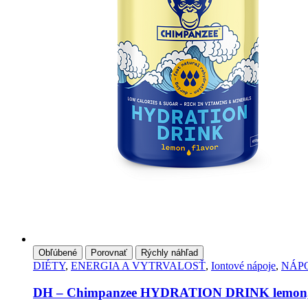
Obľúbené
Porovnať
Rýchly náhľad
DIÉTY
,
ENERGIA A VYTRVALOSŤ
,
Iontové nápoje
,
NÁP
DH – Chimpanzee HYDRATION DRINK lemon,