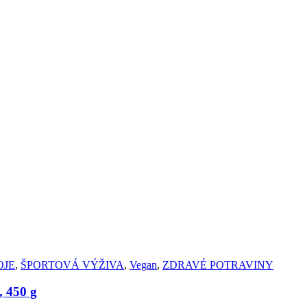
OJE
,
ŠPORTOVÁ VÝŽIVA
,
Vegan
,
ZDRAVÉ POTRAVINY
 450 g