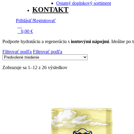
Ostatný doplnkový sortiment
KONTAKT
Prihlásiť/Registrovať
13
0
0,00
€
Podporte hydratáciu a regeneráciu s
iontovými nápojmi
. Ideálne po 
Filtrovať podľa
Filtrovať podľa
Zobrazuje sa 1–12 z 26 výsledkov