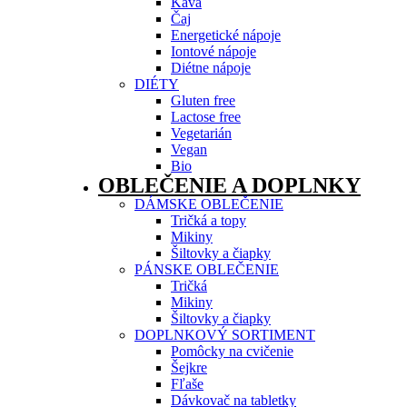
Káva
Čaj
Energetické nápoje
Iontové nápoje
Diétne nápoje
DIÉTY
Gluten free
Lactose free
Vegetarián
Vegan
Bio
OBLEČENIE A DOPLNKY
DÁMSKE OBLEČENIE
Tričká a topy
Mikiny
Šiltovky a čiapky
PÁNSKE OBLEČENIE
Tričká
Mikiny
Šiltovky a čiapky
DOPLNKOVÝ SORTIMENT
Pomôcky na cvičenie
Šejkre
Fľaše
Dávkovač na tabletky