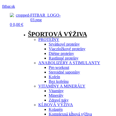
fitbar.sk
Menu
0
0,00
€
ŠPORTOVÁ VÝŽIVA
PROTEÍNY
Srvátkové proteíny
Viaczložkové proteíny
Diétne proteíny
Rastlinné proteíny
ANABOLIZÉRY A STIMULANTY
Pre-workout
Steroidné saponíny
Kofeín
Bez kofeínu
VITAMÍNY A MINERÁLY
Vitamíny
Minerály
Zdravé tuky
KĹBOVÁ VÝŽIVA
Kolagén
Komplexná kĺbová výživa