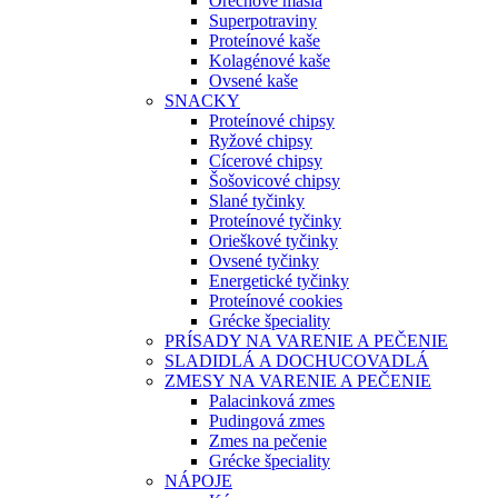
Orechové maslá
Superpotraviny
Proteínové kaše
Kolagénové kaše
Ovsené kaše
SNACKY
Proteínové chipsy
Ryžové chipsy
Cícerové chipsy
Šošovicové chipsy
Slané tyčinky
Proteínové tyčinky
Orieškové tyčinky
Ovsené tyčinky
Energetické tyčinky
Proteínové cookies
Grécke špeciality
PRÍSADY NA VARENIE A PEČENIE
SLADIDLÁ A DOCHUCOVADLÁ
ZMESY NA VARENIE A PEČENIE
Palacinková zmes
Pudingová zmes
Zmes na pečenie
Grécke špeciality
NÁPOJE