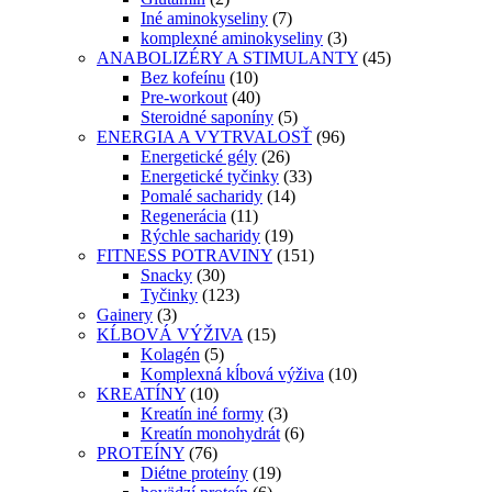
Iné aminokyseliny
(7)
komplexné aminokyseliny
(3)
ANABOLIZÉRY A STIMULANTY
(45)
Bez kofeínu
(10)
Pre-workout
(40)
Steroidné saponíny
(5)
ENERGIA A VYTRVALOSŤ
(96)
Energetické gély
(26)
Energetické tyčinky
(33)
Pomalé sacharidy
(14)
Regenerácia
(11)
Rýchle sacharidy
(19)
FITNESS POTRAVINY
(151)
Snacky
(30)
Tyčinky
(123)
Gainery
(3)
KĹBOVÁ VÝŽIVA
(15)
Kolagén
(5)
Komplexná kĺbová výživa
(10)
KREATÍNY
(10)
Kreatín iné formy
(3)
Kreatín monohydrát
(6)
PROTEÍNY
(76)
Diétne proteíny
(19)