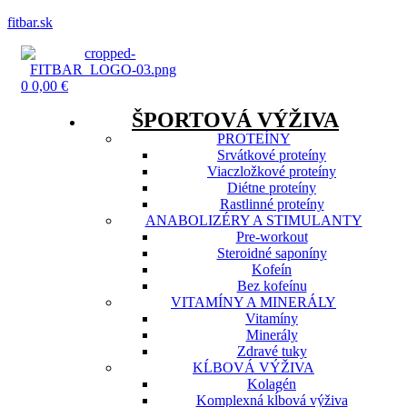
fitbar.sk
Menu
0
0,00
€
ŠPORTOVÁ VÝŽIVA
PROTEÍNY
Srvátkové proteíny
Viaczložkové proteíny
Diétne proteíny
Rastlinné proteíny
ANABOLIZÉRY A STIMULANTY
Pre-workout
Steroidné saponíny
Kofeín
Bez kofeínu
VITAMÍNY A MINERÁLY
Vitamíny
Minerály
Zdravé tuky
KĹBOVÁ VÝŽIVA
Kolagén
Komplexná kĺbová výživa