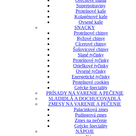
Orechové maslá
Superpotraviny
Proteínové kaše
Kolagénové kaše
Ovsené kaše
SNACKY
Proteínové chipsy
Ryžové chipsy
Cícerové chipsy
Šošovicové chipsy
Slané tyčinky
Proteínové tyčinky
Orieškové tyčinky
Ovsené tyčinky
Energetické tyčinky
Proteínové cookies
Grécke špeciality
PRÍSADY NA VARENIE A PEČENIE
SLADIDLÁ A DOCHUCOVADLÁ
ZMESY NA VARENIE A PEČENIE
Palacinková zmes
Pudingová zmes
Zmes na pečenie
Grécke špeciality
NÁPOJE