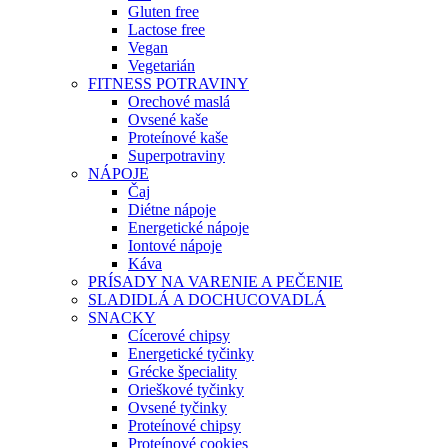
Gluten free
Lactose free
Vegan
Vegetarián
FITNESS POTRAVINY
Orechové maslá
Ovsené kaše
Proteínové kaše
Superpotraviny
NÁPOJE
Čaj
Diétne nápoje
Energetické nápoje
Iontové nápoje
Káva
PRÍSADY NA VARENIE A PEČENIE
SLADIDLÁ A DOCHUCOVADLÁ
SNACKY
Cícerové chipsy
Energetické tyčinky
Grécke špeciality
Orieškové tyčinky
Ovsené tyčinky
Proteínové chipsy
Proteínové cookies