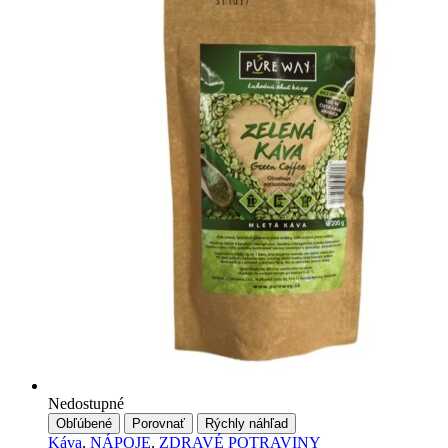
Nedostupné
Obľúbené
Porovnať
Rýchly náhľad
Káva
,
NÁPOJE
,
ZDRAVÉ POTRAVINY