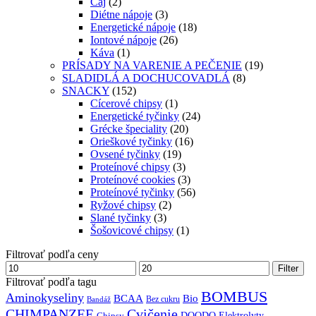
Čaj
(2)
Diétne nápoje
(3)
Energetické nápoje
(18)
Iontové nápoje
(26)
Káva
(1)
PRÍSADY NA VARENIE A PEČENIE
(19)
SLADIDLÁ A DOCHUCOVADLÁ
(8)
SNACKY
(152)
Cícerové chipsy
(1)
Energetické tyčinky
(24)
Grécke špeciality
(20)
Orieškové tyčinky
(16)
Ovsené tyčinky
(19)
Proteínové chipsy
(3)
Proteínové cookies
(3)
Proteínové tyčinky
(56)
Ryžové chipsy
(2)
Slané tyčinky
(3)
Šošovicové chipsy
(1)
Filtrovať podľa ceny
Cena
Max
Filter
min
cena
Filtrovať podľa tagu
BOMBUS
Aminokyseliny
BCAA
Bio
Bez cukru
Bandáž
CHIMPANZEE
Cvičenie
DOODO
Elektrolyty
Chipsy