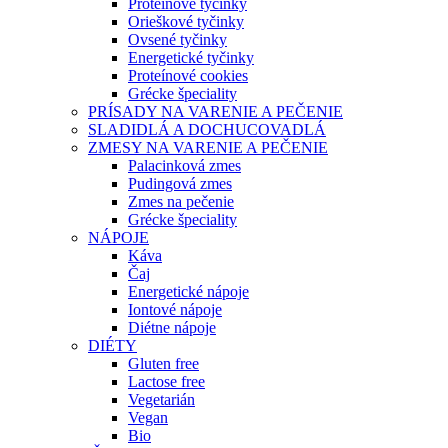
Proteínové tyčinky
Orieškové tyčinky
Ovsené tyčinky
Energetické tyčinky
Proteínové cookies
Grécke špeciality
PRÍSADY NA VARENIE A PEČENIE
SLADIDLÁ A DOCHUCOVADLÁ
ZMESY NA VARENIE A PEČENIE
Palacinková zmes
Pudingová zmes
Zmes na pečenie
Grécke špeciality
NÁPOJE
Káva
Čaj
Energetické nápoje
Iontové nápoje
Diétne nápoje
DIÉTY
Gluten free
Lactose free
Vegetarián
Vegan
Bio