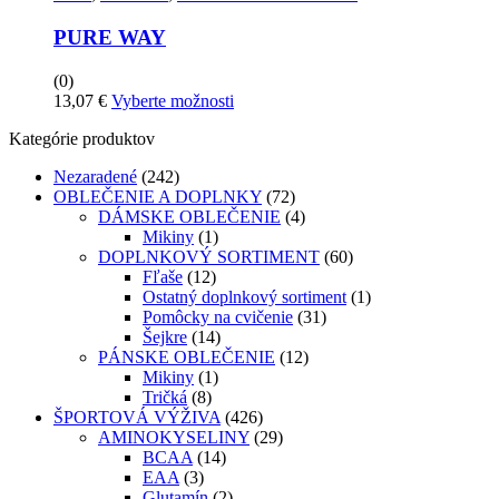
PURE WAY
(0)
Tento
13,07
€
Vyberte možnosti
produkt
Kategórie produktov
má
viacero
Nezaradené
(242)
variantov.
OBLEČENIE A DOPLNKY
(72)
Možnosti
DÁMSKE OBLEČENIE
(4)
si
Mikiny
(1)
môžete
DOPLNKOVÝ SORTIMENT
(60)
vybrať
Fľaše
(12)
na
Ostatný doplnkový sortiment
(1)
stránke
Pomôcky na cvičenie
(31)
produktu
Šejkre
(14)
PÁNSKE OBLEČENIE
(12)
Mikiny
(1)
Tričká
(8)
ŠPORTOVÁ VÝŽIVA
(426)
AMINOKYSELINY
(29)
BCAA
(14)
EAA
(3)
Glutamín
(2)