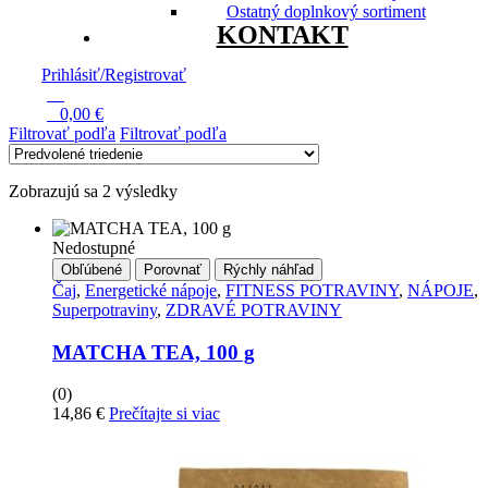
Ostatný doplnkový sortiment
KONTAKT
Prihlásiť/Registrovať
13
0
0,00
€
Filtrovať podľa
Filtrovať podľa
Zobrazujú sa 2 výsledky
Nedostupné
Obľúbené
Porovnať
Rýchly náhľad
Čaj
,
Energetické nápoje
,
FITNESS POTRAVINY
,
NÁPOJE
,
Superpotraviny
,
ZDRAVÉ POTRAVINY
MATCHA TEA, 100 g
(0)
14,86
€
Prečítajte si viac