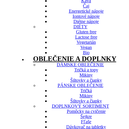
Káva
Čaj
Energetické nápoje
Iontové nápoje
Diétne nápoje
DIÉTY
Gluten free
Lactose free
Vegetarián
Vegan
Bio
OBLEČENIE A DOPLNKY
DÁMSKE OBLEČENIE
Tričká a topy
Mikiny
Šiltovky a čiapky
PÁNSKE OBLEČENIE
Tričká
Mikiny
Šiltovky a čiapky
DOPLNKOVÝ SORTIMENT
Pomôcky na cvičenie
Šejkre
Fľaše
Dávkovač na tabletky