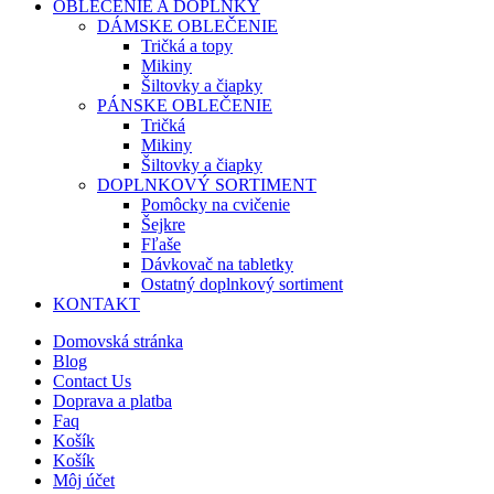
OBLEČENIE A DOPLNKY
DÁMSKE OBLEČENIE
Tričká a topy
Mikiny
Šiltovky a čiapky
PÁNSKE OBLEČENIE
Tričká
Mikiny
Šiltovky a čiapky
DOPLNKOVÝ SORTIMENT
Pomôcky na cvičenie
Šejkre
Fľaše
Dávkovač na tabletky
Ostatný doplnkový sortiment
KONTAKT
Domovská stránka
Blog
Contact Us
Doprava a platba
Faq
Košík
Košík
Môj účet