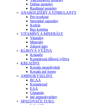
Diétne proteíny
Rastlinné proteíny
ANABOLIZÉRY A STIMULANTY
Pre-workout
Steroidné saponíny
Kofeín
Bez kofeínu
VITAMÍNY A MINERÁLY
Vitamíny
Minerály
Zdravé tuky
KĹBOVÁ VÝŽIVA
Kolagén
Komplexná kĺbová výživa
KREATÍNY
Kreatín monohydrát
Kreatín iné formy
AMINOKYSELINY
BCAA
Komplexné
EAA
Glutamín
Iné aminokyseliny
SPAĽOVAČE TUKU