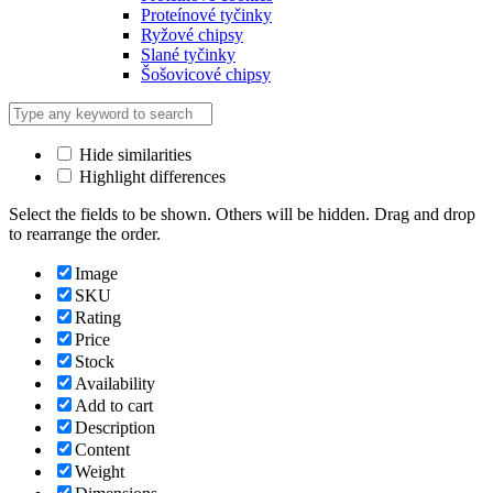
Proteínové tyčinky
Ryžové chipsy
Slané tyčinky
Šošovicové chipsy
Hide similarities
Highlight differences
Select the fields to be shown. Others will be hidden. Drag and drop
to rearrange the order.
Image
SKU
Rating
Price
Stock
Availability
Add to cart
Description
Content
Weight