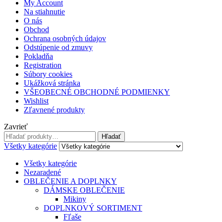
My Account
Na stiahnutie
O nás
Obchod
Ochrana osobných údajov
Odstúpenie od zmuvy
Pokladňa
Registration
Súbory cookies
Ukážková stránka
VŠEOBECNÉ OBCHODNÉ PODMIENKY
Wishlist
Zľavnené produkty
Zavrieť
Hľadať:
Hľadať
Všetky kategórie
Všetky kategórie
Nezaradené
OBLEČENIE A DOPLNKY
DÁMSKE OBLEČENIE
Mikiny
DOPLNKOVÝ SORTIMENT
Fľaše