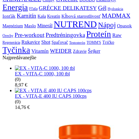
Energia
Gél
GRÉCKE DELIKATESY
Fľaša
Hydratácia
MADMAX
Karnitín
Ionťák
Kreatín
Kĺbová starostlivosť
Kaša
NUTREND
Nápoj
Minerál
Maslo
Opasok
Magnézium
Proteín
Pre-workout
Predtréningovka
Raw
Orechy
Shot
Rukavice
Spaľovač
Tričko
TOMM'S
Regenerácia
Testosterón
Tyčinka
WEIDER
Vitamín
Šejker
Zdravie
Najpredávanejšie
EX - VITA-C 1000, 100 tbl
(0)
8,97
€
EX - VITA-E 400 IU CAPS 100cps
(0)
14,76
€