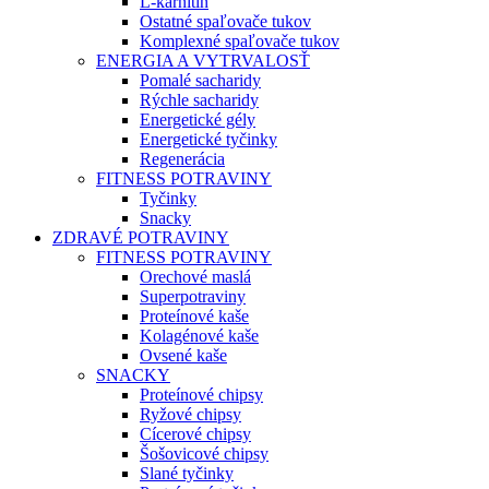
L-karnitín
Ostatné spaľovače tukov
Komplexné spaľovače tukov
ENERGIA A VYTRVALOSŤ
Pomalé sacharidy
Rýchle sacharidy
Energetické gély
Energetické tyčinky
Regenerácia
FITNESS POTRAVINY
Tyčinky
Snacky
ZDRAVÉ POTRAVINY
FITNESS POTRAVINY
Orechové maslá
Superpotraviny
Proteínové kaše
Kolagénové kaše
Ovsené kaše
SNACKY
Proteínové chipsy
Ryžové chipsy
Cícerové chipsy
Šošovicové chipsy
Slané tyčinky