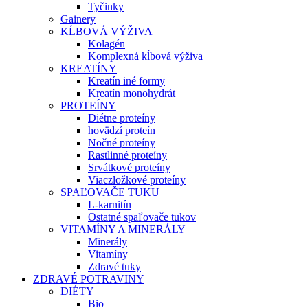
Tyčinky
Gainery
KĹBOVÁ VÝŽIVA
Kolagén
Komplexná kĺbová výživa
KREATÍNY
Kreatín iné formy
Kreatín monohydrát
PROTEÍNY
Diétne proteíny
hovädzí proteín
Nočné proteíny
Rastlinné proteíny
Srvátkové proteíny
Viaczložkové proteíny
SPAĽOVAČE TUKU
L-karnitín
Ostatné spaľovače tukov
VITAMÍNY A MINERÁLY
Minerály
Vitamíny
Zdravé tuky
ZDRAVÉ POTRAVINY
DIÉTY
Bio