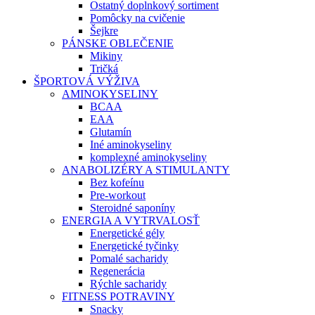
Ostatný doplnkový sortiment
Pomôcky na cvičenie
Šejkre
PÁNSKE OBLEČENIE
Mikiny
Tričká
ŠPORTOVÁ VÝŽIVA
AMINOKYSELINY
BCAA
EAA
Glutamín
Iné aminokyseliny
komplexné aminokyseliny
ANABOLIZÉRY A STIMULANTY
Bez kofeínu
Pre-workout
Steroidné saponíny
ENERGIA A VYTRVALOSŤ
Energetické gély
Energetické tyčinky
Pomalé sacharidy
Regenerácia
Rýchle sacharidy
FITNESS POTRAVINY
Snacky