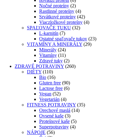
hovädzí proteín
(6)
Nočné proteíny
(2)
Rastlinné proteíny
(4)
Srvátkové proteíny
(42)
Viaczložkové proteíny
(4)
SPAĽOVAČE TUKU
(32)
L-karnitín
(7)
Ostatné spaľovače tukov
(23)
VITAMÍNY A MINERÁLY
(29)
Minerály
(24)
Vitamíny
(11)
Zdravé tuky
(2)
ZDRAVÉ POTRAVINY
(260)
DIÉTY
(110)
Bio
(16)
Gluten free
(90)
Lactose free
(6)
Vegan
(52)
Vegetarián
(4)
FITNESS POTRAVINY
(35)
Orechové maslá
(14)
Ovsené kaše
(3)
Proteínové kaše
(5)
Superpotraviny
(4)
NÁPOJE
(56)