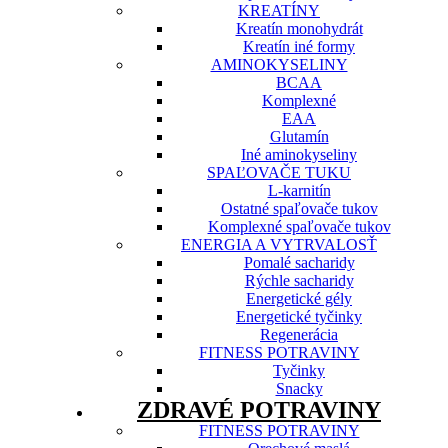
KREATÍNY
Kreatín monohydrát
Kreatín iné formy
AMINOKYSELINY
BCAA
Komplexné
EAA
Glutamín
Iné aminokyseliny
SPAĽOVAČE TUKU
L-karnitín
Ostatné spaľovače tukov
Komplexné spaľovače tukov
ENERGIA A VYTRVALOSŤ
Pomalé sacharidy
Rýchle sacharidy
Energetické gély
Energetické tyčinky
Regenerácia
FITNESS POTRAVINY
Tyčinky
Snacky
ZDRAVÉ POTRAVINY
FITNESS POTRAVINY