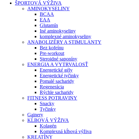
ŠPORTOVÁ VÝŽIVA
AMINOKYSELINY
BCAA
EAA
Glutamín
Iné aminokyseliny
komplexné aminokyseliny
ANABOLIZÉRY A STIMULANTY
Bez kofeínu
Pre-workout
Steroidné saponíny
ENERGIA A VYTRVALOSŤ
Energetické gély
Energetické tyčinky
Pomalé sacharidy
Regenerácia
Rýchle sacharidy
FITNESS POTRAVINY
Snacky
Tyčinky
Gainery
KĹBOVÁ VÝŽIVA
Kolagén
Komplexná kĺbová výživa
KREATÍNY