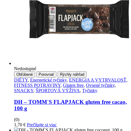
Nedostupné
Obľúbené
Porovnať
Rýchly náhľad
DIÉTY
,
Energetické tyčinky
,
ENERGIA A VYTRVALOSŤ
,
FITNESS POTRAVINY
,
Gluten free
,
Ovsené tyčinky
,
SNACKY
,
ŠPORTOVÁ VÝŽIVA
,
Tyčinky
DH – TOMM`S FLAPJACK gluten free cacao,
100 g
(0)
1,70
€
Prečítajte si viac