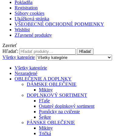
Pokladňa
Registration
Súbory cookies
Ukážková stránka
VŠEOBECNÉ OBCHODNÉ PODMIENKY
Wishlist
Zľavnené produkty
Zavrieť
Hľadať:
Hľadať
Všetky kategórie
Všetky kategórie
Nezaradené
OBLEČENIE A DOPLNKY
DÁMSKE OBLEČENIE
Mikiny
DOPLNKOVÝ SORTIMENT
Fľaše
Ostatný doplnkový sortiment
Pomôcky na cvičenie
Šejkre
PÁNSKE OBLEČENIE
Mikiny
Tričká