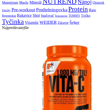
NUTREND
Nápoj
Minerál
Maslo
Opasok
Magnézium
Proteín
Pre-workout
Predtréningovka
Raw
Orechy
Shot
Rukavice
Spaľovač
Tričko
TOMM'S
Regenerácia
Testosterón
Tyčinka
WEIDER
Vitamín
Šejker
Zdravie
Najpredávanejšie