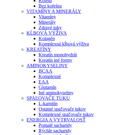
Kofeín
Bez kofeínu
VITAMÍNY A MINERÁLY
Vitamíny
Minerály
Zdravé tuky
KĹBOVÁ VÝŽIVA
Kolagén
Komplexná kĺbová výživa
KREATÍNY
Kreatín monohydrát
Kreatín iné formy
AMINOKYSELINY
BCAA
Komplexné
EAA
Glutamín
Iné aminokyseliny
SPAĽOVAČE TUKU
L-karnitín
Ostatné spaľovače tukov
Komplexné spaľovače tukov
ENERGIA A VYTRVALOSŤ
Pomalé sacharidy
Rýchle sacharidy