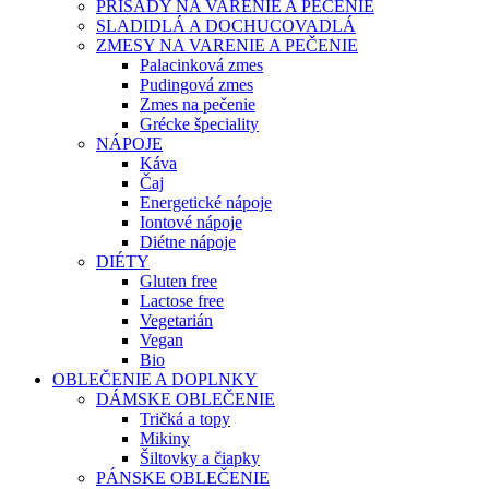
PRÍSADY NA VARENIE A PEČENIE
SLADIDLÁ A DOCHUCOVADLÁ
ZMESY NA VARENIE A PEČENIE
Palacinková zmes
Pudingová zmes
Zmes na pečenie
Grécke špeciality
NÁPOJE
Káva
Čaj
Energetické nápoje
Iontové nápoje
Diétne nápoje
DIÉTY
Gluten free
Lactose free
Vegetarián
Vegan
Bio
OBLEČENIE A DOPLNKY
DÁMSKE OBLEČENIE
Tričká a topy
Mikiny
Šiltovky a čiapky
PÁNSKE OBLEČENIE