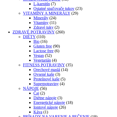
L-karnitín
(7)
Ostatné spaľovače tukov
(23)
VITAMÍNY A MINERÁLY
(29)
Minerály
(24)
Vitamíny
(11)
Zdravé tuky
(2)
ZDRAVÉ POTRAVINY
(260)
DIÉTY
(110)
Bio
(16)
Gluten free
(90)
Lactose free
(6)
Vegan
(52)
Vegetarián
(4)
FITNESS POTRAVINY
(35)
Orechové maslá
(14)
Ovsené kaše
(3)
Proteínové kaše
(5)
Superpotraviny
(4)
NÁPOJE
(56)
Čaj
(2)
Diétne nápoje
(3)
Energetické nápoje
(18)
Iontové nápoje
(26)
Káva
(1)
PRÍSADY NA VARENIE A PEČENIE
(19)