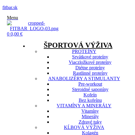
fitbar.sk
Menu
0
0,00
€
ŠPORTOVÁ VÝŽIVA
PROTEÍNY
Srvátkové proteíny
Viaczložkové proteíny
Diétne proteíny
Rastlinné proteíny
ANABOLIZÉRY A STIMULANTY
Pre-workout
Steroidné saponíny
Kofeín
Bez kofeínu
VITAMÍNY A MINERÁLY
Vitamíny
Minerály
Zdravé tuky
KĹBOVÁ VÝŽIVA
Kolagén