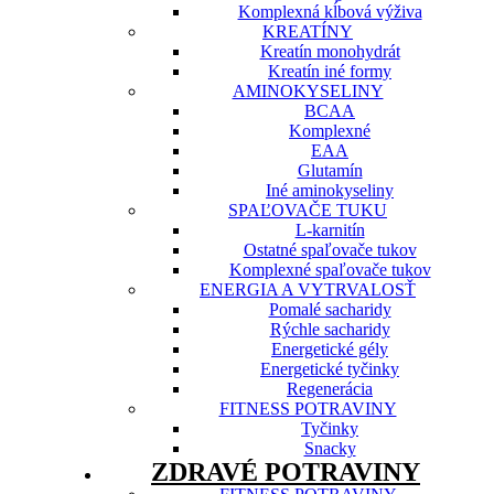
Komplexná kĺbová výživa
KREATÍNY
Kreatín monohydrát
Kreatín iné formy
AMINOKYSELINY
BCAA
Komplexné
EAA
Glutamín
Iné aminokyseliny
SPAĽOVAČE TUKU
L-karnitín
Ostatné spaľovače tukov
Komplexné spaľovače tukov
ENERGIA A VYTRVALOSŤ
Pomalé sacharidy
Rýchle sacharidy
Energetické gély
Energetické tyčinky
Regenerácia
FITNESS POTRAVINY
Tyčinky
Snacky
ZDRAVÉ POTRAVINY