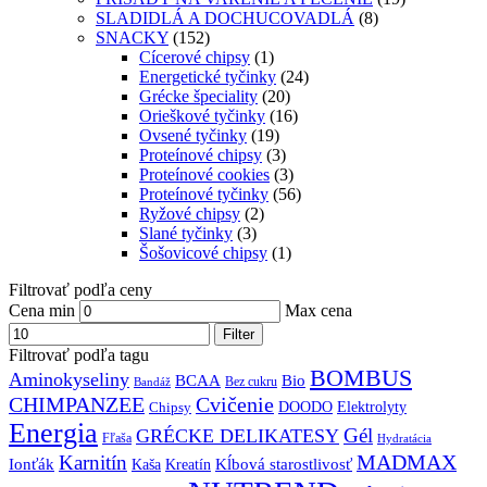
SLADIDLÁ A DOCHUCOVADLÁ
(8)
SNACKY
(152)
Cícerové chipsy
(1)
Energetické tyčinky
(24)
Grécke špeciality
(20)
Orieškové tyčinky
(16)
Ovsené tyčinky
(19)
Proteínové chipsy
(3)
Proteínové cookies
(3)
Proteínové tyčinky
(56)
Ryžové chipsy
(2)
Slané tyčinky
(3)
Šošovicové chipsy
(1)
Filtrovať podľa ceny
Cena min
Max cena
Filter
Filtrovať podľa tagu
BOMBUS
Aminokyseliny
BCAA
Bio
Bez cukru
Bandáž
CHIMPANZEE
Cvičenie
DOODO
Elektrolyty
Chipsy
Energia
Gél
GRÉCKE DELIKATESY
Fľaša
Hydratácia
MADMAX
Karnitín
Ionťák
Kreatín
Kĺbová starostlivosť
Kaša