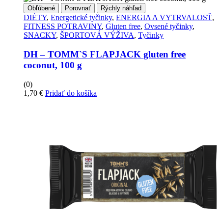
Obľúbené
Porovnať
Rýchly náhľad
DIÉTY
,
Energetické tyčinky
,
ENERGIA A VYTRVALOSŤ
,
FITNESS POTRAVINY
,
Gluten free
,
Ovsené tyčinky
,
SNACKY
,
ŠPORTOVÁ VÝŽIVA
,
Tyčinky
DH – TOMM`S FLAPJACK gluten free
coconut, 100 g
(0)
1,70
€
Pridať do košíka