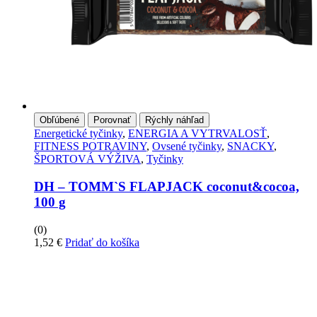
Obľúbené
Porovnať
Rýchly náhľad
Energetické tyčinky
,
ENERGIA A VYTRVALOSŤ
,
FITNESS POTRAVINY
,
Ovsené tyčinky
,
SNACKY
,
ŠPORTOVÁ VÝŽIVA
,
Tyčinky
DH – TOMM`S FLAPJACK coconut&cocoa,
100 g
(0)
1,52
€
Pridať do košíka