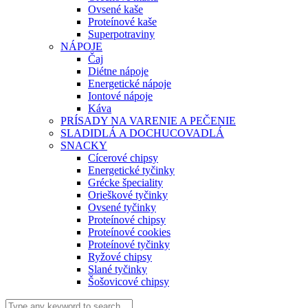
Ovsené kaše
Proteínové kaše
Superpotraviny
NÁPOJE
Čaj
Diétne nápoje
Energetické nápoje
Iontové nápoje
Káva
PRÍSADY NA VARENIE A PEČENIE
SLADIDLÁ A DOCHUCOVADLÁ
SNACKY
Cícerové chipsy
Energetické tyčinky
Grécke špeciality
Orieškové tyčinky
Ovsené tyčinky
Proteínové chipsy
Proteínové cookies
Proteínové tyčinky
Ryžové chipsy
Slané tyčinky
Šošovicové chipsy