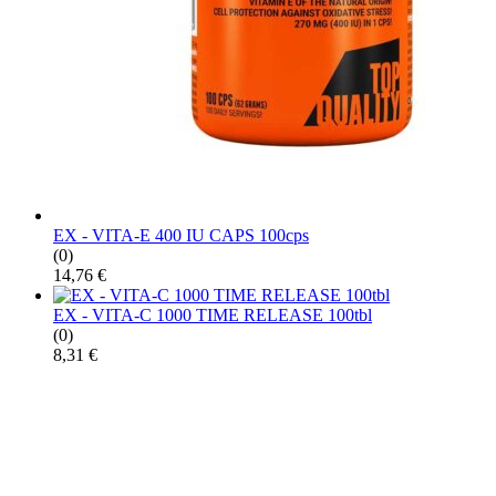
EX - VITA-E 400 IU CAPS 100cps
(0)
14,76
€
EX - VITA-C 1000 TIME RELEASE 100tbl
(0)
8,31
€
PRIHLÁSTE SA PRE