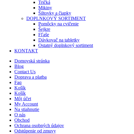
Tričká
Mikiny
Šiltovky a čiapky
DOPLNKOVÝ SORTIMENT
Pomôcky na cvičenie
Šejkre
Fľaše
Dávkovač na tabletky
Ostatný doplnkový sortiment
KONTAKT
Domovská stránka
Blog
Contact Us
Doprava a platba
Faq
Košík
Košík
Môj účet
My Account
Na stiahnutie
O nás
Obchod
Ochrana osobných údajov
Odstúpenie od zmuvy