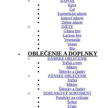
NÁPOJE
Káva
Čaj
Energetické nápoje
Iontové nápoje
Diétne nápoje
DIÉTY
Gluten free
Lactose free
Vegetarián
Vegan
Bio
OBLEČENIE A DOPLNKY
DÁMSKE OBLEČENIE
Tričká a topy
Mikiny
Šiltovky a čiapky
PÁNSKE OBLEČENIE
Tričká
Mikiny
Šiltovky a čiapky
DOPLNKOVÝ SORTIMENT
Pomôcky na cvičenie
Šejkre
Fľaše