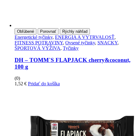
Obľúbené
Porovnať
Rýchly náhľad
Energetické tyčinky
,
ENERGIA A VYTRVALOSŤ
,
FITNESS POTRAVINY
,
Ovsené tyčinky
,
SNACKY
,
ŠPORTOVÁ VÝŽIVA
,
Tyčinky
DH – TOMM`S FLAPJACK cherry&coconut,
100 g
(0)
1,52
€
Pridať do košíka