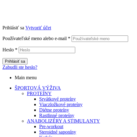
Prihlásiť sa
Vytvoriť účet
Používateľské meno alebo e-mail
*
Heslo
*
Prihlásiť sa
Zabudli ste heslo?
Main menu
ŠPORTOVÁ VÝŽIVA
PROTEÍNY
Srvátkové proteíny
Viaczložkové proteíny
Diétne proteíny
Rastlinné proteíny
ANABOLIZÉRY A STIMULANTY
Pre-workout
Steroidné saponíny