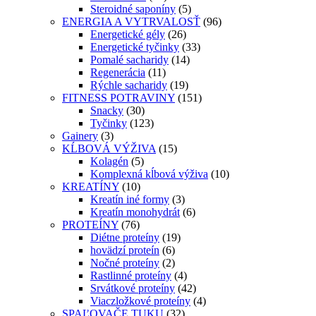
Steroidné saponíny
(5)
ENERGIA A VYTRVALOSŤ
(96)
Energetické gély
(26)
Energetické tyčinky
(33)
Pomalé sacharidy
(14)
Regenerácia
(11)
Rýchle sacharidy
(19)
FITNESS POTRAVINY
(151)
Snacky
(30)
Tyčinky
(123)
Gainery
(3)
KĹBOVÁ VÝŽIVA
(15)
Kolagén
(5)
Komplexná kĺbová výživa
(10)
KREATÍNY
(10)
Kreatín iné formy
(3)
Kreatín monohydrát
(6)
PROTEÍNY
(76)
Diétne proteíny
(19)
hovädzí proteín
(6)
Nočné proteíny
(2)
Rastlinné proteíny
(4)
Srvátkové proteíny
(42)
Viaczložkové proteíny
(4)
SPAĽOVAČE TUKU
(32)