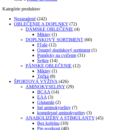
Kategórie produktov
Nezaradené
(242)
OBLEČENIE A DOPLNKY
(72)
DÁMSKE OBLEČENIE
(4)
Mikiny
(1)
DOPLNKOVÝ SORTIMENT
(60)
Fľaše
(12)
Ostatný doplnkový sortiment
(1)
Pomôcky na cvičenie
(31)
Šejkre
(14)
PÁNSKE OBLEČENIE
(12)
Mikiny
(1)
Tričká
(8)
ŠPORTOVÁ VÝŽIVA
(426)
AMINOKYSELINY
(29)
BCAA
(14)
EAA
(3)
Glutamín
(2)
Iné aminokyseliny
(7)
komplexné aminokyseliny
(3)
ANABOLIZÉRY A STIMULANTY
(45)
Bez kofeínu
(10)
Pre-workout
(40)