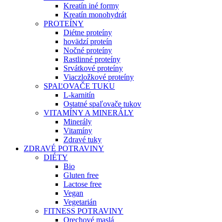
Kreatín iné formy
Kreatín monohydrát
PROTEÍNY
Diétne proteíny
hovädzí proteín
Nočné proteíny
Rastlinné proteíny
Srvátkové proteíny
Viaczložkové proteíny
SPAĽOVAČE TUKU
L-karnitín
Ostatné spaľovače tukov
VITAMÍNY A MINERÁLY
Minerály
Vitamíny
Zdravé tuky
ZDRAVÉ POTRAVINY
DIÉTY
Bio
Gluten free
Lactose free
Vegan
Vegetarián
FITNESS POTRAVINY
Orechové maslá