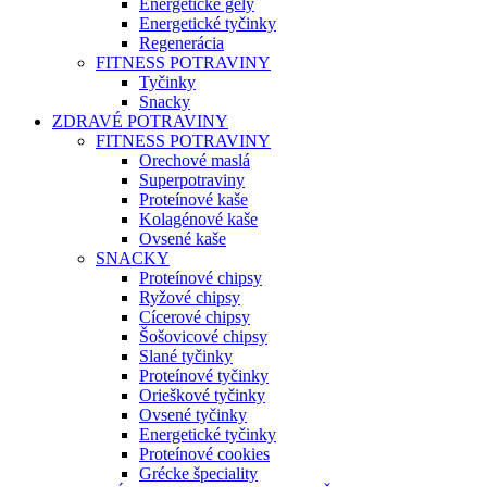
Energetické gély
Energetické tyčinky
Regenerácia
FITNESS POTRAVINY
Tyčinky
Snacky
ZDRAVÉ POTRAVINY
FITNESS POTRAVINY
Orechové maslá
Superpotraviny
Proteínové kaše
Kolagénové kaše
Ovsené kaše
SNACKY
Proteínové chipsy
Ryžové chipsy
Cícerové chipsy
Šošovicové chipsy
Slané tyčinky
Proteínové tyčinky
Orieškové tyčinky
Ovsené tyčinky
Energetické tyčinky
Proteínové cookies
Grécke špeciality