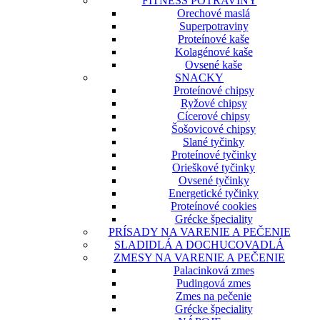
FITNESS POTRAVINY
Orechové maslá
Superpotraviny
Proteínové kaše
Kolagénové kaše
Ovsené kaše
SNACKY
Proteínové chipsy
Ryžové chipsy
Cícerové chipsy
Šošovicové chipsy
Slané tyčinky
Proteínové tyčinky
Orieškové tyčinky
Ovsené tyčinky
Energetické tyčinky
Proteínové cookies
Grécke špeciality
PRÍSADY NA VARENIE A PEČENIE
SLADIDLÁ A DOCHUCOVADLÁ
ZMESY NA VARENIE A PEČENIE
Palacinková zmes
Pudingová zmes
Zmes na pečenie
Grécke špeciality