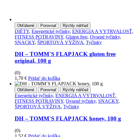
Obľúbené
Porovnať
Rýchly náhľad
DIÉTY
,
Energetické tyčinky
,
ENERGIA A VYTRVALOSŤ
,
FITNESS POTRAVINY
,
Gluten free
,
Ovsené tyčinky
,
SNACKY
,
ŠPORTOVÁ VÝŽIVA
,
Tyčinky
DH – TOMM`S FLAPJACK gluten free
original, 100 g
(0)
1,70
€
Pridať do košíka
Obľúbené
Porovnať
Rýchly náhľad
Energetické tyčinky
,
ENERGIA A VYTRVALOSŤ
,
FITNESS POTRAVINY
,
Ovsené tyčinky
,
SNACKY
,
ŠPORTOVÁ VÝŽIVA
,
Tyčinky
DH – TOMM`S FLAPJACK honey, 100 g
(0)
1,52
€
Pridať do košíka