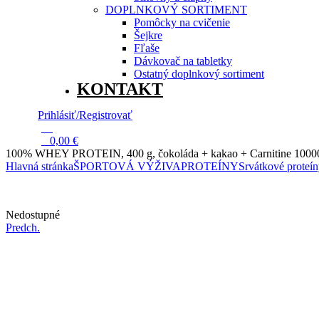
DOPLNKOVÝ SORTIMENT
Pomôcky na cvičenie
Šejkre
Fľaše
Dávkovač na tabletky
Ostatný doplnkový sortiment
KONTAKT
Prihlásiť/Registrovať
13
0
0,00
€
100% WHEY PROTEIN, 400 g, čokoláda + kakao + Carnitine 10000
Hlavná stránka
ŠPORTOVÁ VÝŽIVA
PROTEÍNY
Srvátkové proteí
Dostupnosť:
Nedostupné
Predch.