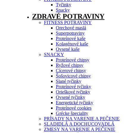
Tyčinky
Snacky
ZDRAVÉ POTRAVINY
FITNESS POTRAVINY
Orechové maslá
Superpotraviny
Proteínové kaše
Kolagénové kaše
Ovsené kaše
SNACKY
Proteínové chipsy
Ryžové chipsy
Cícerové chipsy
Šošovicové chipsy
Slané tyčinky
Proteínové tyčinky
Orieškové tyčinky
Ovsené tyčinky
Energetické tyčinky
Proteínové cookies
Grécke špeciality
PRÍSADY NA VARENIE A PEČENIE
SLADIDLÁ A DOCHUCOVADLÁ
ZMESY NA VARENIE A PEČENIE