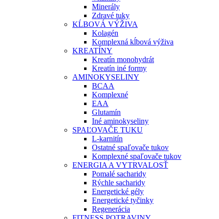
Minerály
Zdravé tuky
KĹBOVÁ VÝŽIVA
Kolagén
Komplexná kĺbová výživa
KREATÍNY
Kreatín monohydrát
Kreatín iné formy
AMINOKYSELINY
BCAA
Komplexné
EAA
Glutamín
Iné aminokyseliny
SPAĽOVAČE TUKU
L-karnitín
Ostatné spaľovače tukov
Komplexné spaľovače tukov
ENERGIA A VYTRVALOSŤ
Pomalé sacharidy
Rýchle sacharidy
Energetické gély
Energetické tyčinky
Regenerácia
FITNESS POTRAVINY