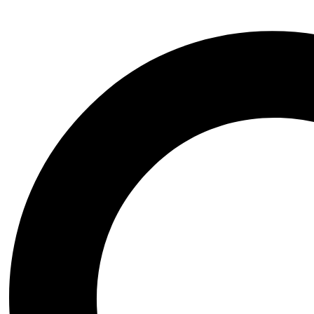
Značky:
NUTREND
SKU:
5,62,18
29,99
€
Prvotriedny srvátkový proteín v akcii s CARNITINE 100 000 za špec
Vypredané
Kategórie:
PROTEÍNY
,
ŠPORTOVÁ VÝŽIVA
,
Srvátkové proteíny
NUTREND
Zdieľať:
Facebook
Twitter
Pinterest
Popis
Brand
NUTRIČNÉ HODNOTY
ZLOŽENIE
Recenzie (0)
Popis
Popis