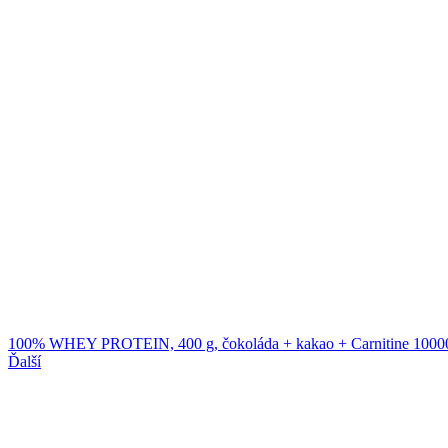
100% WHEY PROTEIN, 400 g, čokoláda + kakao + Carnitine 100000
Ďalší