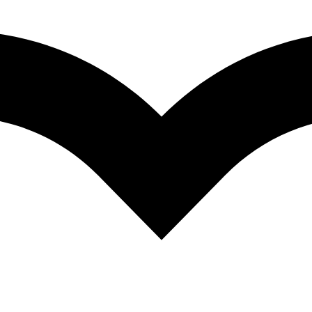
iálnu cenu.
Značka:
Proteín
Značky:
NUTREND