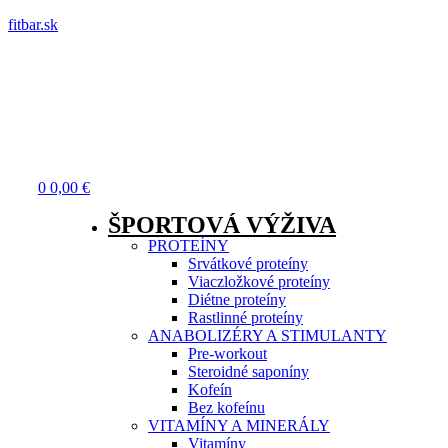
fitbar.sk
Menu
0
0,00
€
ŠPORTOVÁ VÝŽIVA
PROTEÍNY
Srvátkové proteíny
Viaczložkové proteíny
Diétne proteíny
Rastlinné proteíny
ANABOLIZÉRY A STIMULANTY
Pre-workout
Steroidné saponíny
Kofeín
Bez kofeínu
VITAMÍNY A MINERÁLY
Vitamíny