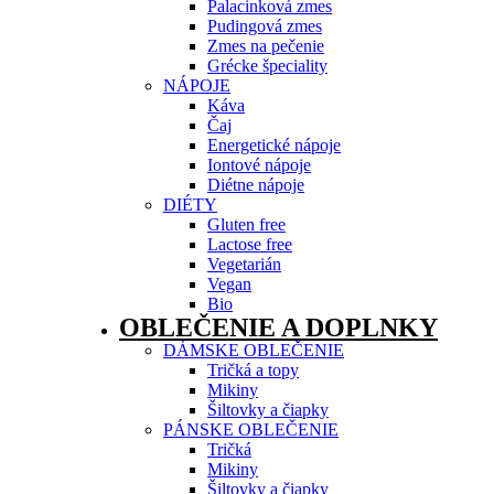
Palacinková zmes
Pudingová zmes
Zmes na pečenie
Grécke špeciality
NÁPOJE
Káva
Čaj
Energetické nápoje
Iontové nápoje
Diétne nápoje
DIÉTY
Gluten free
Lactose free
Vegetarián
Vegan
Bio
OBLEČENIE A DOPLNKY
DÁMSKE OBLEČENIE
Tričká a topy
Mikiny
Šiltovky a čiapky
PÁNSKE OBLEČENIE
Tričká
Mikiny
Šiltovky a čiapky