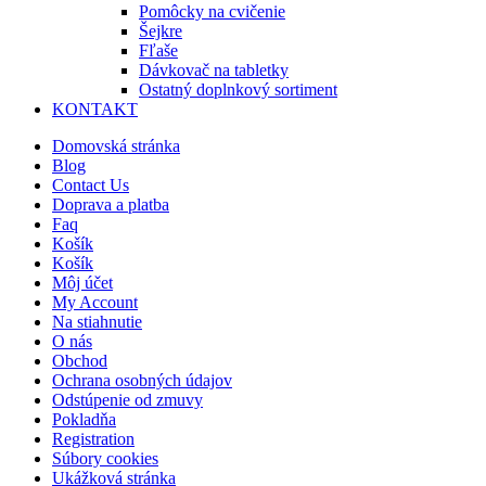
Pomôcky na cvičenie
Šejkre
Fľaše
Dávkovač na tabletky
Ostatný doplnkový sortiment
KONTAKT
Domovská stránka
Blog
Contact Us
Doprava a platba
Faq
Košík
Košík
Môj účet
My Account
Na stiahnutie
O nás
Obchod
Ochrana osobných údajov
Odstúpenie od zmuvy
Pokladňa
Registration
Súbory cookies
Ukážková stránka