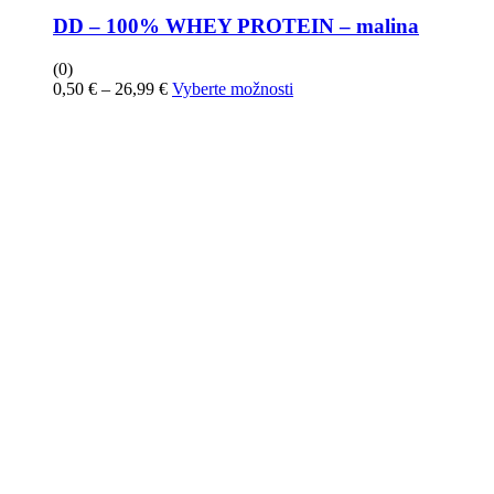
DD – 100% WHEY PROTEIN – malina
(0)
Price
Tento
0,50
€
–
26,99
€
Vyberte možnosti
range:
produkt
0,50 €
má
through
viacero
26,99 €
variantov.
Možnosti
si
môžete
vybrať
na
stránke
produktu