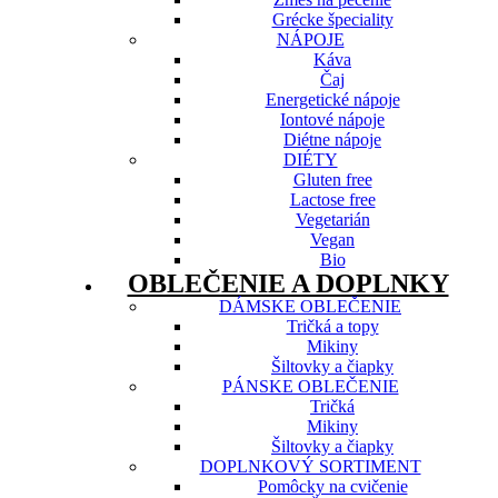
Grécke špeciality
NÁPOJE
Káva
Čaj
Energetické nápoje
Iontové nápoje
Diétne nápoje
DIÉTY
Gluten free
Lactose free
Vegetarián
Vegan
Bio
OBLEČENIE A DOPLNKY
DÁMSKE OBLEČENIE
Tričká a topy
Mikiny
Šiltovky a čiapky
PÁNSKE OBLEČENIE
Tričká
Mikiny
Šiltovky a čiapky
DOPLNKOVÝ SORTIMENT
Pomôcky na cvičenie