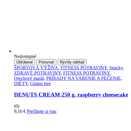
Nedostupné
Obľúbené
Porovnať
Rýchly náhľad
ŠPORTOVÁ VÝŽIVA
,
FITNESS POTRAVINY
,
Snacky
,
ZDRAVÉ POTRAVINY
,
FITNESS POTRAVINY
,
Orechové maslá
,
PRÍSADY NA VARENIE A PEČENIE
,
DIÉTY
,
Gluten free
DENUTS CREAM 250 g, raspberry cheesecake
(0)
9,16
€
Prečítajte si viac