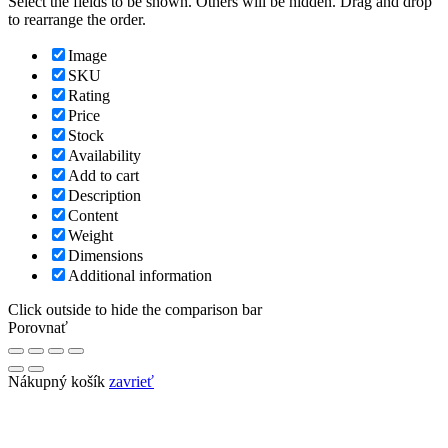
Select the fields to be shown. Others will be hidden. Drag and drop
to rearrange the order.
Image
SKU
Rating
Price
Stock
Availability
Add to cart
Description
Content
Weight
Dimensions
Additional information
Click outside to hide the comparison bar
Porovnať
Nákupný košík
zavrieť