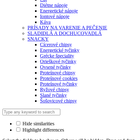
Diétne nápoje
Energetické nápoje
Iontové nápoje
Káva
PRÍSADY NA VARENIE A PEČENIE
SLADIDLÁ A DOCHUCOVADLÁ
SNACKY
Cícerové chipsy
Energetické tyčinky
Grécke špeciality
Orieškové tyčinky
Ovsené tyčinky
Proteínové chipsy
Proteínové cookies
Proteínové tyčinky
Ryžové chipsy
Slané tyčinky
Šošovicové chipsy
Hide similarities
Highlight differences