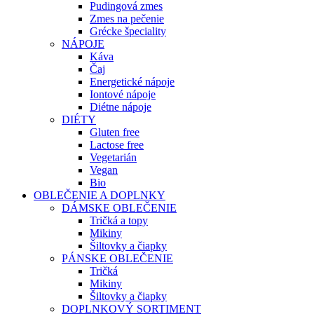
Pudingová zmes
Zmes na pečenie
Grécke špeciality
NÁPOJE
Káva
Čaj
Energetické nápoje
Iontové nápoje
Diétne nápoje
DIÉTY
Gluten free
Lactose free
Vegetarián
Vegan
Bio
OBLEČENIE A DOPLNKY
DÁMSKE OBLEČENIE
Tričká a topy
Mikiny
Šiltovky a čiapky
PÁNSKE OBLEČENIE
Tričká
Mikiny
Šiltovky a čiapky
DOPLNKOVÝ SORTIMENT