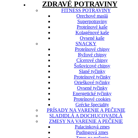
ZDRAVÉ POTRAVINY
FITNESS POTRAVINY
Orechové maslá
Superpotraviny
Proteínové kaše
Kolagénové kaše
Ovsené kaše
SNACKY
Proteínové chipsy
Ryžové chipsy
Cícerové chipsy
Šošovicové chipsy
Slané tyčinky
Proteínové tyčinky
Orieškové tyčinky
Ovsené tyčinky
Energetické tyčinky
Proteínové cookies
Grécke špeciality
PRÍSADY NA VARENIE A PEČENIE
SLADIDLÁ A DOCHUCOVADLÁ
ZMESY NA VARENIE A PEČENIE
Palacinková zmes
Pudingová zmes
Zmes na pečenie