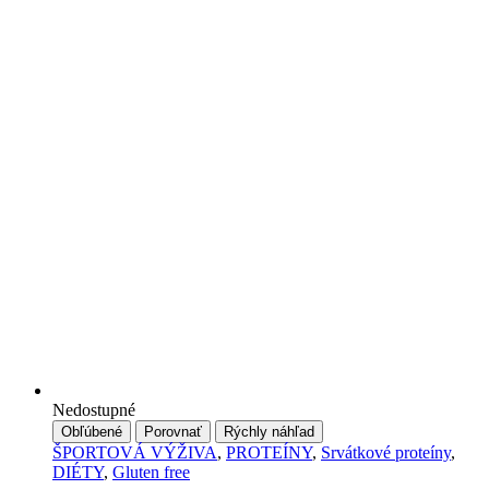
Nedostupné
Obľúbené
Porovnať
Rýchly náhľad
ŠPORTOVÁ VÝŽIVA
,
PROTEÍNY
,
Srvátkové proteíny
,
DIÉTY
,
Gluten free