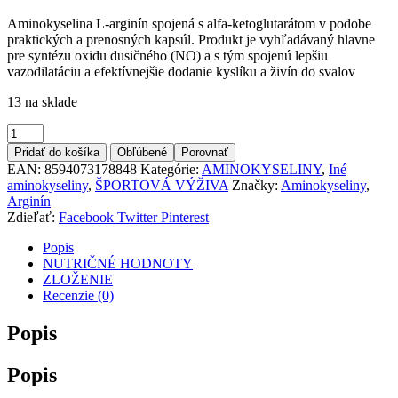
Aminokyselina L-arginín spojená s alfa-ketoglutarátom v podobe
praktických a prenosných kapsúl. Produkt je vyhľadávaný hlavne
pre syntézu oxidu dusičného (NO) a s tým spojenú lepšiu
vazodilatáciu a efektívnejšie dodanie kyslíku a živín do svalov
13 na sklade
Množstvo
Pridať do košíka
Obľúbené
Porovnať
EAN:
8594073178848
Kategórie:
AMINOKYSELINY
,
Iné
aminokyseliny
,
ŠPORTOVÁ VÝŽIVA
Značky:
Aminokyseliny
,
Arginín
Zdieľať:
Facebook
Twitter
Pinterest
Popis
NUTRIČNÉ HODNOTY
ZLOŽENIE
Recenzie (0)
Popis
Popis