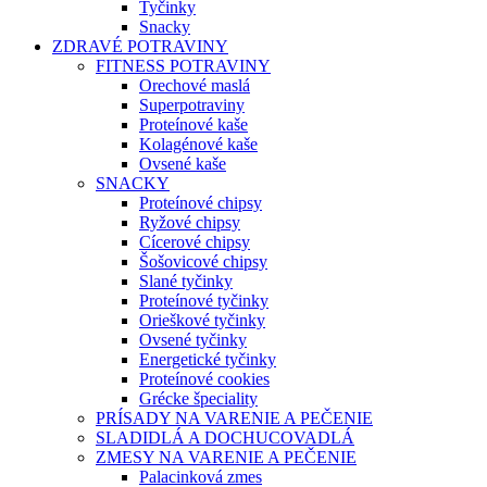
Tyčinky
Snacky
ZDRAVÉ POTRAVINY
FITNESS POTRAVINY
Orechové maslá
Superpotraviny
Proteínové kaše
Kolagénové kaše
Ovsené kaše
SNACKY
Proteínové chipsy
Ryžové chipsy
Cícerové chipsy
Šošovicové chipsy
Slané tyčinky
Proteínové tyčinky
Orieškové tyčinky
Ovsené tyčinky
Energetické tyčinky
Proteínové cookies
Grécke špeciality
PRÍSADY NA VARENIE A PEČENIE
SLADIDLÁ A DOCHUCOVADLÁ
ZMESY NA VARENIE A PEČENIE
Palacinková zmes