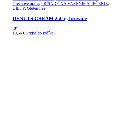
Orechové maslá
,
PRÍSADY NA VARENIE A PEČENIE
,
DIÉTY
,
Gluten free
DENUTS CREAM 250 g, brownie
(0)
10,56
€
Pridať do košíka