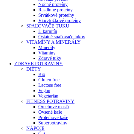
Nočné proteíny
Rastlinné proteíny
Srvátkové proteíny
Viaczložkové proteíny
SPAĽOVAČE TUKU
L-karnitín
Ostatné spaľovače tukov
VITAMÍNY A MINERÁLY
Minerály
Vitamíny
Zdravé tuky
ZDRAVÉ POTRAVINY
DIÉTY
Bio
Gluten free
Lactose free
Vegan
Vegetarián
FITNESS POTRAVINY
Orechové maslá
Ovsené kaše
Proteínové kaše
Superpotraviny
NÁPOJE
Čaj