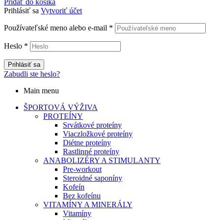
Pridať do košíka
Prihlásiť sa
Vytvoriť účet
Používateľské meno alebo e-mail
*
Heslo
*
Prihlásiť sa
Zabudli ste heslo?
Main menu
ŠPORTOVÁ VÝŽIVA
PROTEÍNY
Srvátkové proteíny
Viaczložkové proteíny
Diétne proteíny
Rastlinné proteíny
ANABOLIZÉRY A STIMULANTY
Pre-workout
Steroidné saponíny
Kofeín
Bez kofeínu
VITAMÍNY A MINERÁLY
Vitamíny