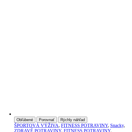
Obľúbené
Porovnať
Rýchly náhľad
ŠPORTOVÁ VÝŽIVA
,
FITNESS POTRAVINY
,
Snacky
,
ZDRAVÉ POTRAVINY
,
FITNESS POTRAVINY
,