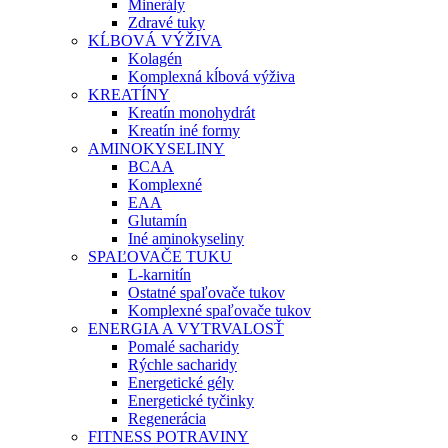
Minerály
Zdravé tuky
KĹBOVÁ VÝŽIVA
Kolagén
Komplexná kĺbová výživa
KREATÍNY
Kreatín monohydrát
Kreatín iné formy
AMINOKYSELINY
BCAA
Komplexné
EAA
Glutamín
Iné aminokyseliny
SPAĽOVAČE TUKU
L-karnitín
Ostatné spaľovače tukov
Komplexné spaľovače tukov
ENERGIA A VYTRVALOSŤ
Pomalé sacharidy
Rýchle sacharidy
Energetické gély
Energetické tyčinky
Regenerácia
FITNESS POTRAVINY