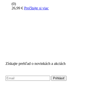
(0)
26,99
€
Prečítajte si viac
PRIHLÁSTE SA PRE
ODBER NOVINIEK
Získajte prehľad o novinkách a akciách