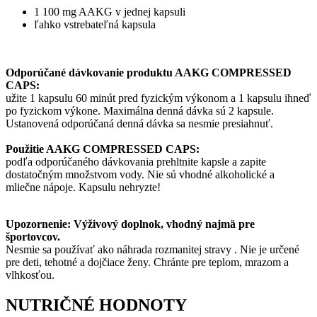
1 100 mg AAKG v jednej kapsuli
ľahko vstrebateľná kapsula
Odporúčané dávkovanie produktu AAKG COMPRESSED
CAPS:
užite 1 kapsulu 60 minút pred fyzickým výkonom a 1 kapsulu ihneď
po fyzickom výkone. Maximálna denná dávka sú 2 kapsule.
Ustanovená odporúčaná denná dávka sa nesmie presiahnuť.
Použitie AAKG COMPRESSED CAPS:
podľa odporúčaného dávkovania prehltnite kapsle a zapite
dostatočným množstvom vody. Nie sú vhodné alkoholické a
mliečne nápoje. Kapsulu nehryzte!
Upozornenie: Výživový doplnok, vhodný najmä pre
športovcov.
Nesmie sa používať ako náhrada rozmanitej stravy . Nie je určené
pre deti, tehotné a dojčiace ženy. Chránte pre teplom, mrazom a
vlhkosťou.
NUTRIČNÉ HODNOTY