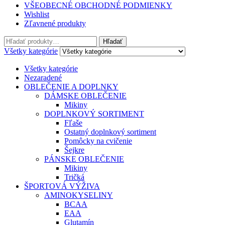
VŠEOBECNÉ OBCHODNÉ PODMIENKY
Wishlist
Zľavnené produkty
Hľadať:
Hľadať
Všetky kategórie
Všetky kategórie
Nezaradené
OBLEČENIE A DOPLNKY
DÁMSKE OBLEČENIE
Mikiny
DOPLNKOVÝ SORTIMENT
Fľaše
Ostatný doplnkový sortiment
Pomôcky na cvičenie
Šejkre
PÁNSKE OBLEČENIE
Mikiny
Tričká
ŠPORTOVÁ VÝŽIVA
AMINOKYSELINY
BCAA
EAA
Glutamín