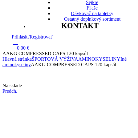
Šejkre
Fľaše
Dávkovač na tabletky
Ostatný doplnkový sortiment
KONTAKT
Prihlásiť/Registrovať
13
0
0,00
€
AAKG COMPRESSED CAPS 120 kapsúl
Hlavná stránka
ŠPORTOVÁ VÝŽIVA
AMINOKYSELINY
Iné
aminokyseliny
AAKG COMPRESSED CAPS 120 kapsúl
Dostupnosť:
Na sklade
Predch.