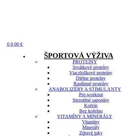
Menu
0
0,00
€
ŠPORTOVÁ VÝŽIVA
PROTEÍNY
Srvátkové proteíny
Viaczložkové proteíny
Diétne proteíny
Rastlinné proteíny
ANABOLIZÉRY A STIMULANTY
Pre-workout
Steroidné saponíny
Kofeín
Bez kofeínu
VITAMÍNY A MINERÁLY
Vitamíny
Minerály
Zdravé tuky