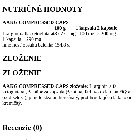
NUTRIČNÉ HODNOTY
AAKG COMPRESSED CAPS
100 g
1 kapsula
2 kapsule
L-arginín-alfa-ketoglutarát
85 271 mg
1 100 mg
2 200 mg
1 kapsula: 1290 mg
hmotnosť obsahu balenia: 154,8 g
ZLOŽENIE
ZLOŽENIE
AAKG COMPRESSED CAPS zloženie:
L-arginín-alfa-
ketoglutarát, želatínová kapsula (želatína, farbivo oxid titaničitý a
oxid železa), plnidlo stearan horečnatý, protihrudkujúca látka oxid
kremičitý.
Recenzie (0)