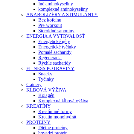
Iné aminokyseliny
komplexné aminokyseliny
ANABOLIZÉRY A STIMULANTY
Bez kofeínu
Pre-workout
Steroidné saponíny
ENERGIA A VYTRVALOSŤ
Energetické gély
Energetické tyčinky
Pomalé sacharidy
Regenerácia
Rýchle sacharidy
FITNESS POTRAVINY
Snacky
Tyčinky
Gainery
KĹBOVÁ VÝŽIVA
Kolagén
Komplexná kĺbová výživa
KREATÍNY
Kreatín iné formy
Kreatín monohydrát
PROTEÍNY
Diétne proteíny
hovädzí proteín