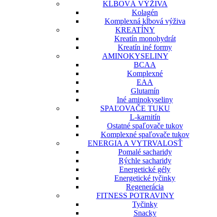
KĹBOVÁ VÝŽIVA
Kolagén
Komplexná kĺbová výživa
KREATÍNY
Kreatín monohydrát
Kreatín iné formy
AMINOKYSELINY
BCAA
Komplexné
EAA
Glutamín
Iné aminokyseliny
SPAĽOVAČE TUKU
L-karnitín
Ostatné spaľovače tukov
Komplexné spaľovače tukov
ENERGIA A VYTRVALOSŤ
Pomalé sacharidy
Rýchle sacharidy
Energetické gély
Energetické tyčinky
Regenerácia
FITNESS POTRAVINY
Tyčinky
Snacky