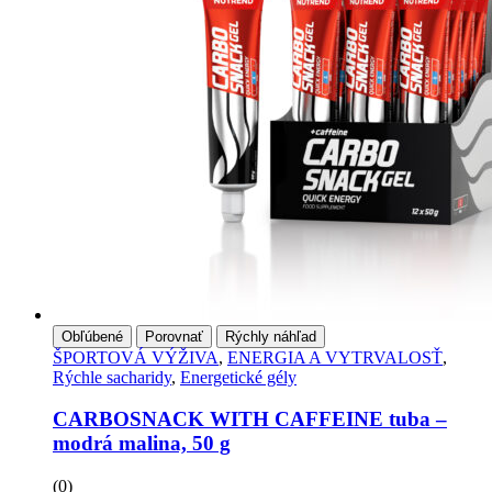
Obľúbené
Porovnať
Rýchly náhľad
ŠPORTOVÁ VÝŽIVA
,
ENERGIA A VYTRVALOSŤ
,
Rýchle sacharidy
,
Energetické gély
CARBOSNACK WITH CAFFEINE tuba –
modrá malina, 50 g
(0)