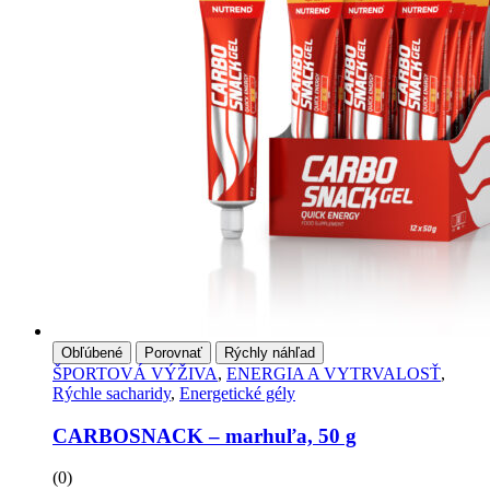
Obľúbené
Porovnať
Rýchly náhľad
ŠPORTOVÁ VÝŽIVA
,
ENERGIA A VYTRVALOSŤ
,
Rýchle sacharidy
,
Energetické gély
CARBOSNACK – marhuľa, 50 g
(0)