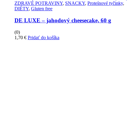
27,70 €
variantov.
ZDRAVÉ POTRAVINY
,
SNACKY
,
Proteínové tyčinky
,
Možnosti
DIÉTY
,
Gluten free
si
môžete
DE LUXE – jahodový cheesecake, 60 g
vybrať
na
(0)
stránke
1,70
€
Pridať do košíka
produktu