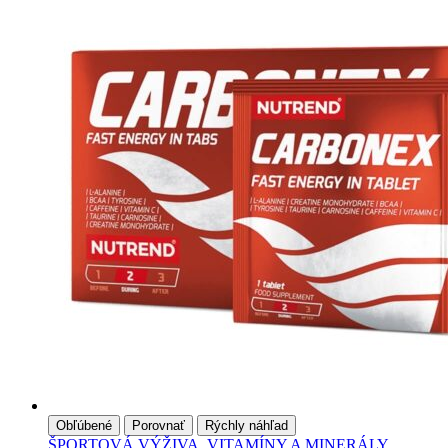
Obľúbené
Porovnať
Rýchly náhľad
ŠPORTOVÁ VÝŽIVA
,
VITAMÍNY A MINERÁLY
,