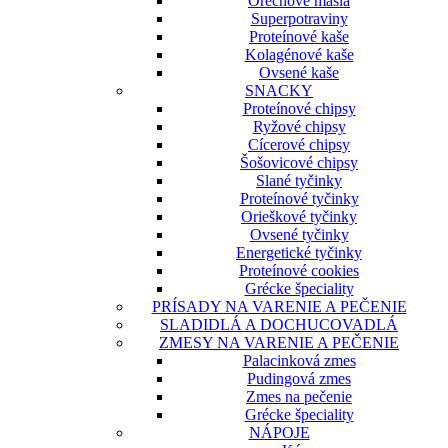
Orechové maslá
Superpotraviny
Proteínové kaše
Kolagénové kaše
Ovsené kaše
SNACKY
Proteínové chipsy
Ryžové chipsy
Cícerové chipsy
Šošovicové chipsy
Slané tyčinky
Proteínové tyčinky
Orieškové tyčinky
Ovsené tyčinky
Energetické tyčinky
Proteínové cookies
Grécke špeciality
PRÍSADY NA VARENIE A PEČENIE
SLADIDLÁ A DOCHUCOVADLÁ
ZMESY NA VARENIE A PEČENIE
Palacinková zmes
Pudingová zmes
Zmes na pečenie
Grécke špeciality
NÁPOJE