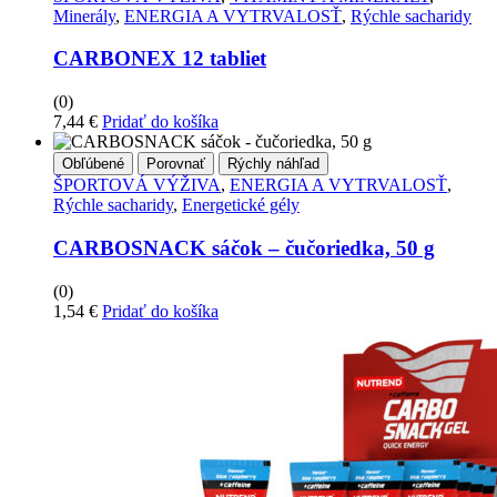
Minerály
,
ENERGIA A VYTRVALOSŤ
,
Rýchle sacharidy
CARBONEX 12 tabliet
(0)
7,44
€
Pridať do košíka
Obľúbené
Porovnať
Rýchly náhľad
ŠPORTOVÁ VÝŽIVA
,
ENERGIA A VYTRVALOSŤ
,
Rýchle sacharidy
,
Energetické gély
CARBOSNACK sáčok – čučoriedka, 50 g
(0)
1,54
€
Pridať do košíka