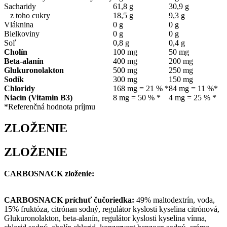
Sacharidy
61,8 g
30,9 g
z toho cukry
18,5 g
9,3 g
Vláknina
0 g
0 g
Bielkoviny
0 g
0 g
Soľ
0,8 g
0,4 g
Cholín
100 mg
50 mg
Beta-alanín
400 mg
200 mg
Glukuronolakton
500 mg
250 mg
Sodík
300 mg
150 mg
Chloridy
168 mg = 21 % *
84 mg = 11 %*
Niacín (Vitamin B3)
8 mg = 50 % *
4 mg = 25 % *
*Referenčná hodnota príjmu
ZLOŽENIE
ZLOŽENIE
CARBOSNACK zloženie:
CARBOSNACK príchuť čučoriedka:
49% maltodextrín, voda,
15% fruktóza, citrónan sodný, regulátor kyslosti kyselina citrónová,
Glukuronolakton, beta-alanín, regulátor kyslosti kyselina vínna,