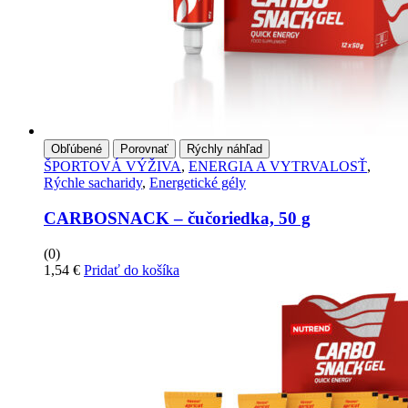
Obľúbené
Porovnať
Rýchly náhľad
ŠPORTOVÁ VÝŽIVA
,
ENERGIA A VYTRVALOSŤ
,
Rýchle sacharidy
,
Energetické gély
CARBOSNACK – čučoriedka, 50 g
(0)
1,54
€
Pridať do košíka