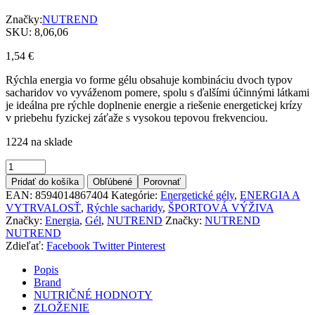
Značky:
NUTREND
SKU:
8,06,06
1,54
€
Rýchla energia vo forme gélu obsahuje kombináciu dvoch typov
sacharidov vo vyváženom pomere, spolu s ďalšími účinnými látkami
je ideálna pre rýchle doplnenie energie a riešenie energetickej krízy
v priebehu fyzickej záťaže s vysokou tepovou frekvenciou.
1224 na sklade
Množstvo
Pridať do košíka
Obľúbené
Porovnať
EAN:
8594014867404
Kategórie:
Energetické gély
,
ENERGIA A
VYTRVALOSŤ
,
Rýchle sacharidy
,
ŠPORTOVÁ VÝŽIVA
Značky:
Energia
,
Gél
,
NUTREND
Značky:
NUTREND
NUTREND
Zdieľať:
Facebook
Twitter
Pinterest
Popis
Brand
NUTRIČNÉ HODNOTY
ZLOŽENIE