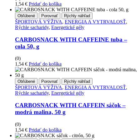
1,54
€
Pridať do košíka
Obľúbené
Porovnať
Rýchly náhľad
ŠPORTOVÁ VÝŽIVA
,
ENERGIA A VYTRVALOSŤ
,
Rýchle sacharidy
,
Energetické gély
CARBOSNACK WITH CAFFEINE tuba –
cola 50, g
(0)
1,54
€
Pridať do košíka
Obľúbené
Porovnať
Rýchly náhľad
ŠPORTOVÁ VÝŽIVA
,
ENERGIA A VYTRVALOSŤ
,
Rýchle sacharidy
,
Energetické gély
CARBOSNACK WITH CAFFEIN sáčok –
modrá malina, 50 g
(0)
1,54
€
Pridať do košíka