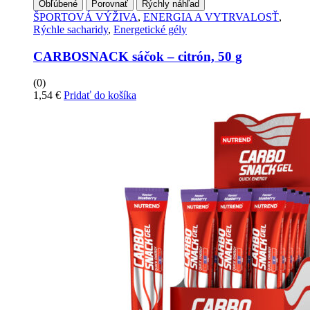
Obľúbené
Porovnať
Rýchly náhľad
ŠPORTOVÁ VÝŽIVA
,
ENERGIA A VYTRVALOSŤ
,
Rýchle sacharidy
,
Energetické gély
CARBOSNACK sáčok – citrón, 50 g
(0)
1,54
€
Pridať do košíka