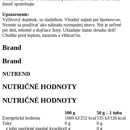
ihneď spotrebujte.
Upozornenie:
Výživový doplnok, so sladidlom. Vhodný najmä pre športovcov.
Nesmie sa používať ako náhrada rozmanitej stravy. Nie je určené
pre deti, tehotné a dojčiace ženy. Ukladajte mimo dosahu detí!
Chráňte pred teplom, mrazom a vlhkosťou.
Brand
Brand
NUTREND
NUTRIČNÉ HODNOTY
NUTRIČNÉ HODNOTY
100 g
50 g – 1 tuba
Energetická hodnota
1069 kJ/252 kcal
535 kJ/126 kcal
Tuky
0 g
0 g
z toho nasýtené mastné kyseliny
0 g
0 g