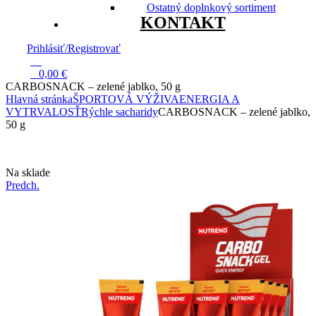
Ostatný doplnkový sortiment
KONTAKT
Prihlásiť/Registrovať
13
0
0,00
€
CARBOSNACK – zelené jablko, 50 g
Hlavná stránka
ŠPORTOVÁ VÝŽIVA
ENERGIA A
VYTRVALOSŤ
Rýchle sacharidy
CARBOSNACK – zelené jablko,
50 g
Dostupnosť:
Na sklade
Predch.