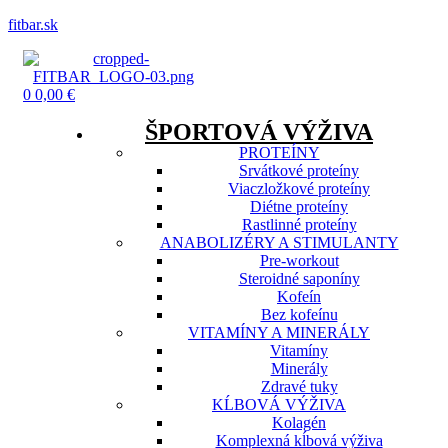
fitbar.sk
Menu
0
0,00
€
ŠPORTOVÁ VÝŽIVA
PROTEÍNY
Srvátkové proteíny
Viaczložkové proteíny
Diétne proteíny
Rastlinné proteíny
ANABOLIZÉRY A STIMULANTY
Pre-workout
Steroidné saponíny
Kofeín
Bez kofeínu
VITAMÍNY A MINERÁLY
Vitamíny
Minerály
Zdravé tuky
KĹBOVÁ VÝŽIVA
Kolagén
Komplexná kĺbová výživa