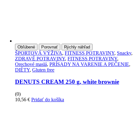
Obľúbené
Porovnať
Rýchly náhľad
ŠPORTOVÁ VÝŽIVA
,
FITNESS POTRAVINY
,
Snacky
,
ZDRAVÉ POTRAVINY
,
FITNESS POTRAVINY
,
Orechové maslá
,
PRÍSADY NA VARENIE A PEČENIE
,
DIÉTY
,
Gluten free
DENUTS CREAM 250 g, white brownie
(0)
10,56
€
Pridať do košíka
PRIHLÁSTE SA PRE