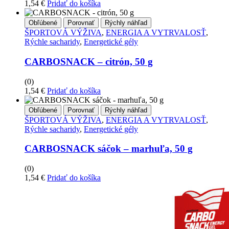
1,54
€
Pridať do košíka
Obľúbené
Porovnať
Rýchly náhľad
ŠPORTOVÁ VÝŽIVA
,
ENERGIA A VYTRVALOSŤ
,
Rýchle sacharidy
,
Energetické gély
CARBOSNACK – citrón, 50 g
(0)
1,54
€
Pridať do košíka
Obľúbené
Porovnať
Rýchly náhľad
ŠPORTOVÁ VÝŽIVA
,
ENERGIA A VYTRVALOSŤ
,
Rýchle sacharidy
,
Energetické gély
CARBOSNACK sáčok – marhuľa, 50 g
(0)
1,54
€
Pridať do košíka