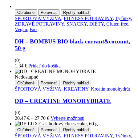
Obľúbené
Porovnať
Rýchly náhľad
ŠPORTOVÁ VÝŽIVA
,
FITNESS POTRAVINY
,
Tyčinky
,
ZDRAVÉ POTRAVINY
,
SNACKY
,
DIÉTY
,
Gluten free
,
Vegan
,
Bio
DH – BOMBUS BIO black currant&coconut,
50 g
(0)
1,34
€
Pridať do košíka
Nedostupné
Obľúbené
Porovnať
Rýchly náhľad
ŠPORTOVÁ VÝŽIVA
,
KREATÍNY
,
Kreatín monohydrát
DD – CREATINE MONOHYDRATE
(0)
Price
Tento
20,47
€
–
27,70
€
Vyberte možnosti
range:
produkt
20,47 €
má
Obľúbené
Porovnať
Rýchly náhľad
through
viacero
ŠPORTOVÁ VÝŽIVA
,
FITNESS POTRAVINY
,
Tyčinky
,