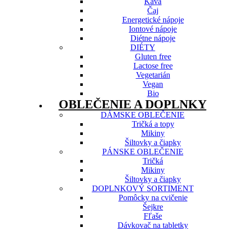
Káva
Čaj
Energetické nápoje
Iontové nápoje
Diétne nápoje
DIÉTY
Gluten free
Lactose free
Vegetarián
Vegan
Bio
OBLEČENIE A DOPLNKY
DÁMSKE OBLEČENIE
Tričká a topy
Mikiny
Šiltovky a čiapky
PÁNSKE OBLEČENIE
Tričká
Mikiny
Šiltovky a čiapky
DOPLNKOVÝ SORTIMENT
Pomôcky na cvičenie
Šejkre
Fľaše
Dávkovač na tabletky