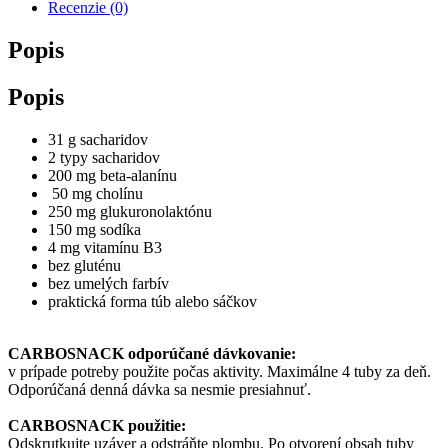
Recenzie (0)
Popis
Popis
31 g sacharidov
2 typy sacharidov
200 mg beta-alanínu
50 mg cholínu
250 mg glukuronolaktónu
150 mg sodíka
4 mg vitamínu B3
bez gluténu
bez umelých farbív
praktická forma túb alebo sáčkov
CARBOSNACK odporúčané dávkovanie:
v prípade potreby použite počas aktivity. Maximálne 4 tuby za deň.
Odporúčaná denná dávka sa nesmie presiahnuť.
CARBOSNACK použitie:
Odskrutkujte uzáver a odstráňte plombu. Po otvorení obsah tuby