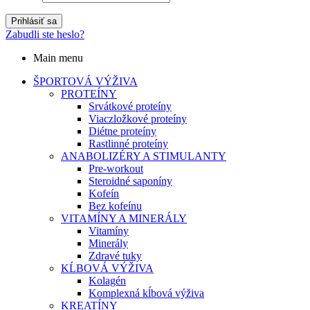
Prihlásiť sa
Zabudli ste heslo?
Main menu
ŠPORTOVÁ VÝŽIVA
PROTEÍNY
Srvátkové proteíny
Viaczložkové proteíny
Diétne proteíny
Rastlinné proteíny
ANABOLIZÉRY A STIMULANTY
Pre-workout
Steroidné saponíny
Kofeín
Bez kofeínu
VITAMÍNY A MINERÁLY
Vitamíny
Minerály
Zdravé tuky
KĹBOVÁ VÝŽIVA
Kolagén
Komplexná kĺbová výživa
KREATÍNY