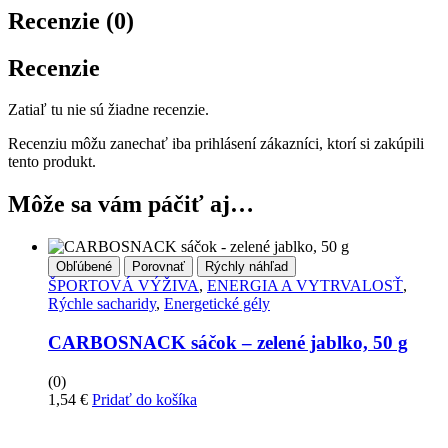
Recenzie (0)
Recenzie
Zatiaľ tu nie sú žiadne recenzie.
Recenziu môžu zanechať iba prihlásení zákazníci, ktorí si zakúpili
tento produkt.
Môže sa vám páčiť aj…
Obľúbené
Porovnať
Rýchly náhľad
ŠPORTOVÁ VÝŽIVA
,
ENERGIA A VYTRVALOSŤ
,
Rýchle sacharidy
,
Energetické gély
CARBOSNACK sáčok – zelené jablko, 50 g
(0)
1,54
€
Pridať do košíka