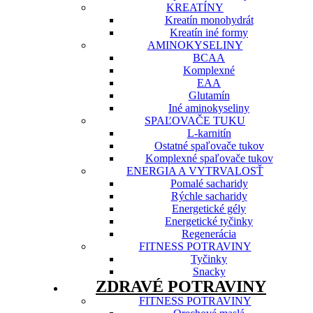
KREATÍNY
Kreatín monohydrát
Kreatín iné formy
AMINOKYSELINY
BCAA
Komplexné
EAA
Glutamín
Iné aminokyseliny
SPAĽOVAČE TUKU
L-karnitín
Ostatné spaľovače tukov
Komplexné spaľovače tukov
ENERGIA A VYTRVALOSŤ
Pomalé sacharidy
Rýchle sacharidy
Energetické gély
Energetické tyčinky
Regenerácia
FITNESS POTRAVINY
Tyčinky
Snacky
ZDRAVÉ POTRAVINY
FITNESS POTRAVINY