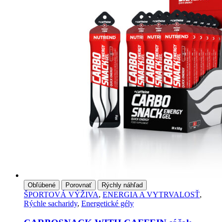
Obľúbené
Porovnať
Rýchly náhľad
ŠPORTOVÁ VÝŽIVA
,
ENERGIA A VYTRVALOSŤ
,
Rýchle sacharidy
,
Energetické gély