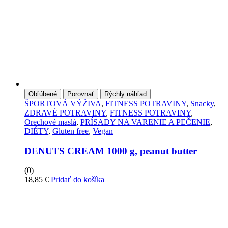
Obľúbené
Porovnať
Rýchly náhľad
ŠPORTOVÁ VÝŽIVA
,
FITNESS POTRAVINY
,
Snacky
,
ZDRAVÉ POTRAVINY
,
FITNESS POTRAVINY
,
Orechové maslá
,
PRÍSADY NA VARENIE A PEČENIE
,
DIÉTY
,
Gluten free
,
Vegan
DENUTS CREAM 1000 g, peanut butter
(0)
18,85
€
Pridať do košíka