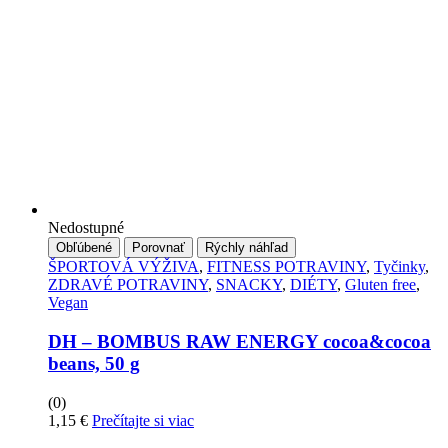
Nedostupné
Obľúbené
Porovnať
Rýchly náhľad
ŠPORTOVÁ VÝŽIVA
,
FITNESS POTRAVINY
,
Tyčinky
,
ZDRAVÉ POTRAVINY
,
SNACKY
,
DIÉTY
,
Gluten free
,
Vegan
DH – BOMBUS RAW ENERGY cocoa&cocoa
beans, 50 g
(0)
1,15
€
Prečítajte si viac