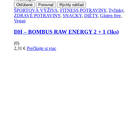
Obľúbené
Porovnať
Rýchly náhľad
ŠPORTOVÁ VÝŽIVA
,
FITNESS POTRAVINY
,
Tyčinky
,
ZDRAVÉ POTRAVINY
,
SNACKY
,
DIÉTY
,
Gluten free
,
Vegan
DH – BOMBUS RAW ENERGY 2 + 1 (3ks)
(0)
2,31
€
Prečítajte si viac