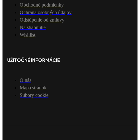
Obchodné podmienky
Ochrana osobných údajov
Odstúpenie od zmluvy
Na stiahnutie
Wishlist
UŽITOČNÉ INFORMÁCIE
O nás
Mapa stránok
Súbory cookie