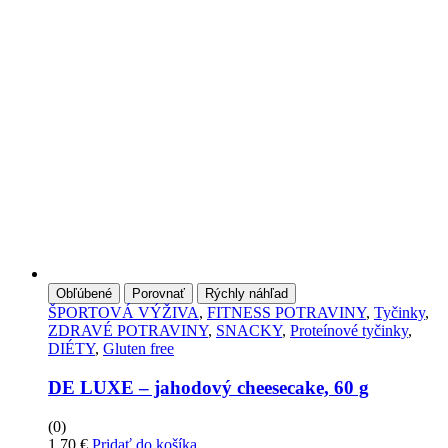
Obľúbené
Porovnať
Rýchly náhľad
ŠPORTOVÁ VÝŽIVA
,
FITNESS POTRAVINY
,
Tyčinky
,
ZDRAVÉ POTRAVINY
,
SNACKY
,
Proteínové tyčinky
,
DIÉTY
,
Gluten free
DE LUXE – jahodový cheesecake, 60 g
(0)
1,70
€
Pridať do košíka