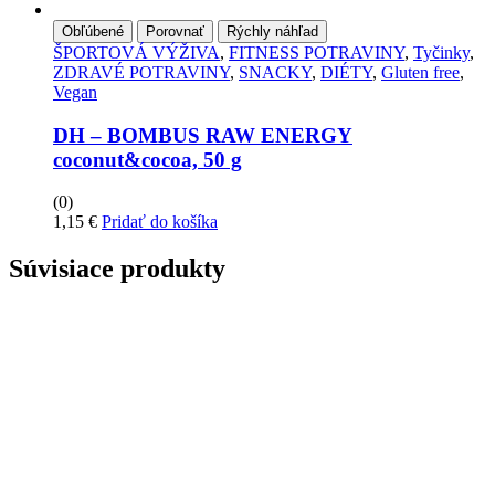
Obľúbené
Porovnať
Rýchly náhľad
ŠPORTOVÁ VÝŽIVA
,
FITNESS POTRAVINY
,
Tyčinky
,
ZDRAVÉ POTRAVINY
,
SNACKY
,
DIÉTY
,
Gluten free
,
Vegan
DH – BOMBUS RAW ENERGY
coconut&cocoa, 50 g
(0)
1,15
€
Pridať do košíka
Súvisiace produkty