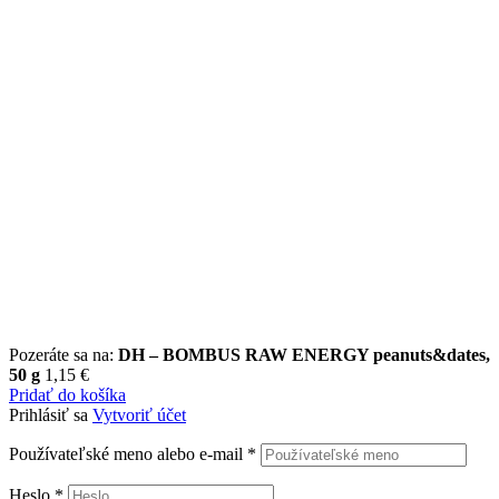
Pozeráte sa na:
DH – BOMBUS RAW ENERGY peanuts&dates,
50 g
1,15
€
Pridať do košíka
Prihlásiť sa
Vytvoriť účet
Používateľské meno alebo e-mail
*
Heslo
*