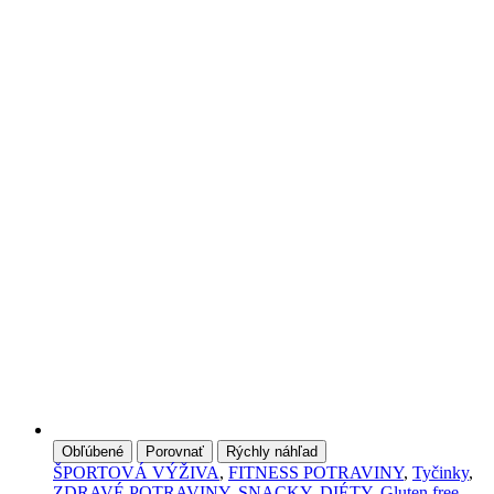
Obľúbené
Porovnať
Rýchly náhľad
ŠPORTOVÁ VÝŽIVA
,
FITNESS POTRAVINY
,
Tyčinky
,
ZDRAVÉ POTRAVINY
,
SNACKY
,
DIÉTY
,
Gluten free
,