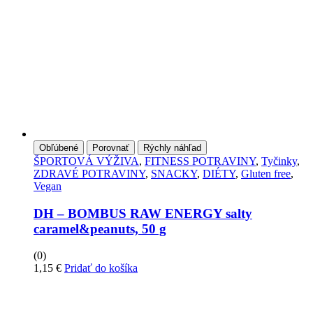
Obľúbené
Porovnať
Rýchly náhľad
ŠPORTOVÁ VÝŽIVA
,
FITNESS POTRAVINY
,
Tyčinky
,
ZDRAVÉ POTRAVINY
,
SNACKY
,
DIÉTY
,
Gluten free
,
Vegan
DH – BOMBUS RAW ENERGY salty
caramel&peanuts, 50 g
(0)
1,15
€
Pridať do košíka