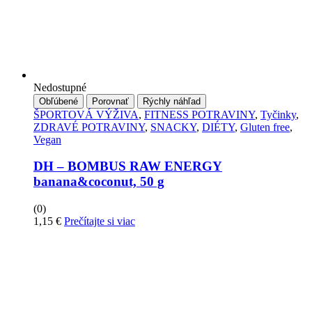
Nedostupné
Obľúbené
Porovnať
Rýchly náhľad
ŠPORTOVÁ VÝŽIVA
,
FITNESS POTRAVINY
,
Tyčinky
,
ZDRAVÉ POTRAVINY
,
SNACKY
,
DIÉTY
,
Gluten free
,
Vegan
DH – BOMBUS RAW ENERGY
banana&coconut, 50 g
(0)
1,15
€
Prečítajte si viac