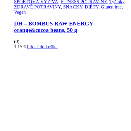
ŠPORTOVÁ VÝŽIVA
,
FITNESS POTRAVINY
,
Tyčinky
,
ZDRAVÉ POTRAVINY
,
SNACKY
,
DIÉTY
,
Gluten free
,
Vegan
DH – BOMBUS RAW ENERGY
orange&cocoa beans, 50 g
(0)
1,15
€
Pridať do košíka