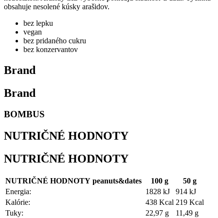
obsahuje nesolené kúsky arašidov.
bez lepku
vegan
bez pridaného cukru
bez konzervantov
Brand
Brand
BOMBUS
NUTRIČNÉ HODNOTY
NUTRIČNÉ HODNOTY
NUTRIČNÉ HODNOTY peanuts&dates
100 g
50 g
Energia:
1828 kJ
914 kJ
Kalórie:
438 Kcal
219 Kcal
Tuky:
22,97 g
11,49 g