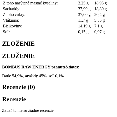
Z toho nasýtené mastné kyseliny:
3,25 g
18,95 g
Sacharidy:
37,90 g
18,80 g
Z toho cukry:
37,60 g
20,4 g
Vláknina:
11,7 g
5,85 g
Bielkoviny:
14,19 g
7,1 g
Soľ:
0,15 g
0,07 g
ZLOŽENIE
ZLOŽENIE
BOMBUS RAW ENERGY peanuts&dates:
Datle 54,9%,
arašidy
45%, soľ 0,1%.
Recenzie (0)
Recenzie
Zatiaľ tu nie sú žiadne recenzie.