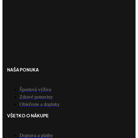
NAŠA PONUKA
Športová výživa
Zdravé potraviny
Oblečenie a doplnky
VŠETKO O NÁKUPE
Doprava a platby