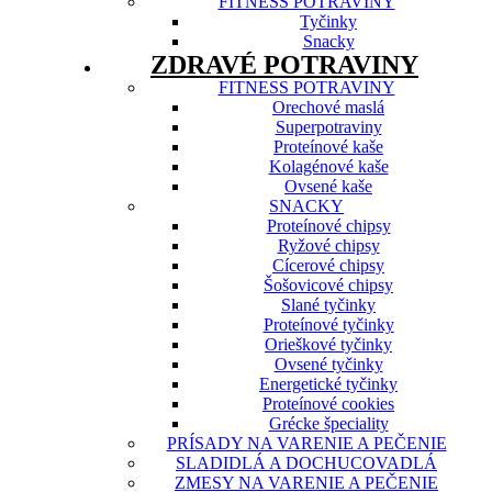
FITNESS POTRAVINY
Tyčinky
Snacky
ZDRAVÉ POTRAVINY
FITNESS POTRAVINY
Orechové maslá
Superpotraviny
Proteínové kaše
Kolagénové kaše
Ovsené kaše
SNACKY
Proteínové chipsy
Ryžové chipsy
Cícerové chipsy
Šošovicové chipsy
Slané tyčinky
Proteínové tyčinky
Orieškové tyčinky
Ovsené tyčinky
Energetické tyčinky
Proteínové cookies
Grécke špeciality
PRÍSADY NA VARENIE A PEČENIE
SLADIDLÁ A DOCHUCOVADLÁ
ZMESY NA VARENIE A PEČENIE