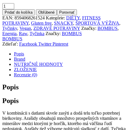
Množstvo
Pridať do košíka
Obľúbené
Porovnať
EAN:
8594068261524
Kategórie:
DIÉTY
,
FITNESS
POTRAVINY
,
Gluten free
,
SNACKY
,
ŠPORTOVÁ VÝŽIVA
,
Tyčinky
,
Vegan
,
ZDRAVÉ POTRAVINY
Značky:
BOMBUS
,
Energia
,
Raw
,
Tyčinka
Značky:
BOMBUS
BOMBUS
Zdieľať:
Facebook
Twitter
Pinterest
Popis
Brand
NUTRIČNÉ HODNOTY
ZLOŽENIE
Recenzie (0)
Popis
Popis
V kombinácii s datlami skvele zasýti a dodá telu toľko potrebnej
bielkoviny. Arašidy obsahujú množstvo prospešných vitamínov a
minerálov medzi ktorými je horčík, ktorého má väčšina ľudí
nedostatok. Arašidy tiež výborne pohlcujú sladkosť z datlí. Tyčinka