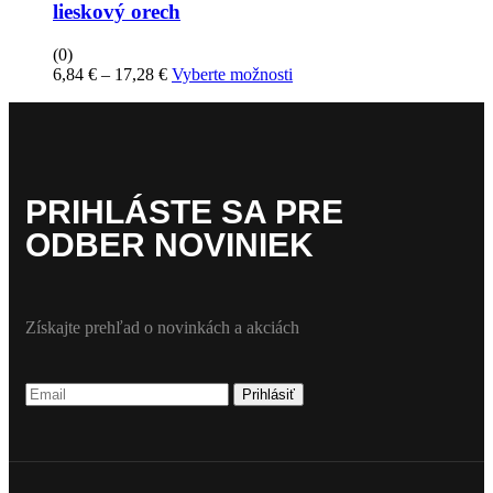
lieskový orech
(0)
Price
Tento
6,84
€
–
17,28
€
Vyberte možnosti
range:
produkt
6,84 €
má
through
viacero
17,28 €
variantov.
Možnosti
si
PRIHLÁSTE SA PRE
môžete
vybrať
ODBER NOVINIEK
na
stránke
produktu
Získajte prehľad o novinkách a akciách