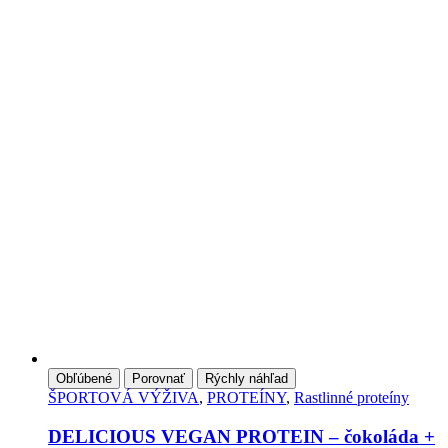
Obľúbené
Porovnať
Rýchly náhľad
ŠPORTOVÁ VÝŽIVA
,
PROTEÍNY
,
Rastlinné proteíny
DELICIOUS VEGAN PROTEIN – čokoláda +