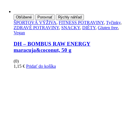
Obľúbené
Porovnať
Rýchly náhľad
ŠPORTOVÁ VÝŽIVA
,
FITNESS POTRAVINY
,
Tyčinky
,
ZDRAVÉ POTRAVINY
,
SNACKY
,
DIÉTY
,
Gluten free
,
Vegan
DH – BOMBUS RAW ENERGY
maracuja&coconut, 50 g
(0)
1,15
€
Pridať do košíka