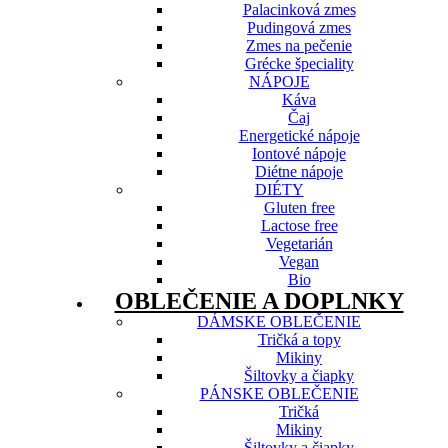
Palacinková zmes
Pudingová zmes
Zmes na pečenie
Grécke špeciality
NÁPOJE
Káva
Čaj
Energetické nápoje
Iontové nápoje
Diétne nápoje
DIÉTY
Gluten free
Lactose free
Vegetarián
Vegan
Bio
OBLEČENIE A DOPLNKY
DÁMSKE OBLEČENIE
Tričká a topy
Mikiny
Šiltovky a čiapky
PÁNSKE OBLEČENIE
Tričká
Mikiny
Šiltovky a čiapky