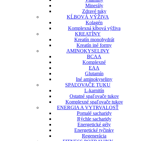
Minerály
Zdravé tuky
KĹBOVÁ VÝŽIVA
Kolagén
Komplexná kĺbová výživa
KREATÍNY
Kreatín monohydrát
Kreatín iné formy
AMINOKYSELINY
BCAA
Komplexné
EAA
Glutamín
Iné aminokyseliny
SPAĽOVAČE TUKU
L-karnitín
Ostatné spaľovače tukov
Komplexné spaľovače tukov
ENERGIA A VYTRVALOSŤ
Pomalé sacharidy
Rýchle sacharidy
Energetické gély
Energetické tyčinky
Regenerácia