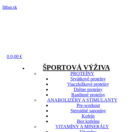
fitbar.sk
Menu
0
0,00
€
ŠPORTOVÁ VÝŽIVA
PROTEÍNY
Srvátkové proteíny
Viaczložkové proteíny
Diétne proteíny
Rastlinné proteíny
ANABOLIZÉRY A STIMULANTY
Pre-workout
Steroidné saponíny
Kofeín
Bez kofeínu
VITAMÍNY A MINERÁLY
Vitamíny