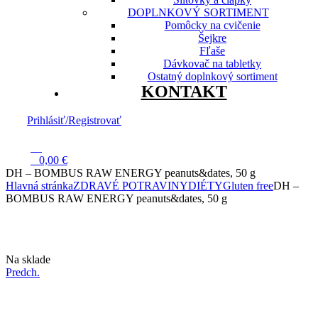
DOPLNKOVÝ SORTIMENT
Pomôcky na cvičenie
Šejkre
Fľaše
Dávkovač na tabletky
Ostatný doplnkový sortiment
KONTAKT
Prihlásiť/Registrovať
13
0
0,00
€
DH – BOMBUS RAW ENERGY peanuts&dates, 50 g
Hlavná stránka
ZDRAVÉ POTRAVINY
DIÉTY
Gluten free
DH –
BOMBUS RAW ENERGY peanuts&dates, 50 g
Dostupnosť:
Na sklade
Predch.