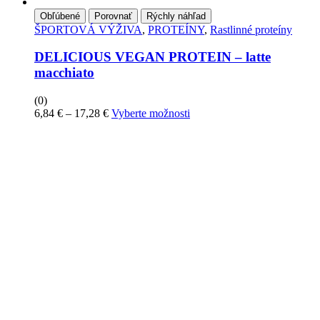
Obľúbené
Porovnať
Rýchly náhľad
ŠPORTOVÁ VÝŽIVA
,
PROTEÍNY
,
Rastlinné proteíny
DELICIOUS VEGAN PROTEIN – latte
macchiato
(0)
Price
Tento
6,84
€
–
17,28
€
Vyberte možnosti
range:
produkt
6,84 €
má
through
viacero
17,28 €
variantov.
Možnosti
si
môžete
vybrať
na
stránke
produktu