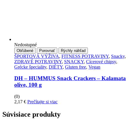
Nedostupné
Obľúbené
Porovnať
Rýchly náhľad
ŠPORTOVÁ VÝŽIVA
,
FITNESS POTRAVINY
,
Snacky
,
ZDRAVÉ POTRAVINY
,
SNACKY
,
Cícerové chipsy
,
Grécke špeciality
,
DIÉTY
,
Gluten free
,
Vegan
DH – HUMMUS Snack Crackers – Kalamata
olive, 100 g
(0)
2,17
€
Prečítajte si viac
Súvisiace produkty