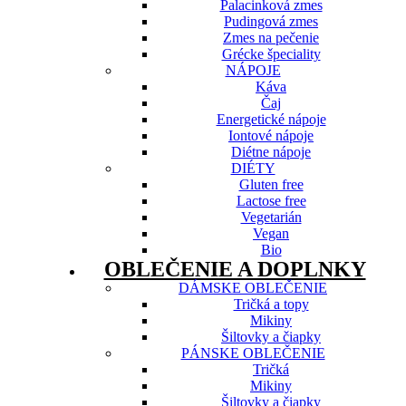
Palacinková zmes
Pudingová zmes
Zmes na pečenie
Grécke špeciality
NÁPOJE
Káva
Čaj
Energetické nápoje
Iontové nápoje
Diétne nápoje
DIÉTY
Gluten free
Lactose free
Vegetarián
Vegan
Bio
OBLEČENIE A DOPLNKY
DÁMSKE OBLEČENIE
Tričká a topy
Mikiny
Šiltovky a čiapky
PÁNSKE OBLEČENIE
Tričká
Mikiny
Šiltovky a čiapky