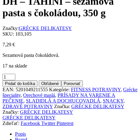
DH – TAHINI – sezamová
pasta s čokoládou, 350 g
Značky:
GRÉCKE DELIKATESY
SKU:
103,105
7,29
€
Sezamová pasta čokoládová.
17 na sklade
Množstvo
Pridať do košíka
Obľúbené
Porovnať
EAN:
5201049211555
Kategórie:
FITNESS POTRAVINY
,
Grécke
špeciality
,
Orechové maslá
,
PRÍSADY NA VARENIE A
PEČENIE
,
SLADIDLÁ A DOCHUCOVADLÁ
,
SNACKY
,
ZDRAVÉ POTRAVINY
Značka:
GRÉCKE DELIKATESY
Značky:
GRÉCKE DELIKATESY
GRÉCKE DELIKATESY
Zdieľať:
Facebook
Twitter
Pinterest
Popis
Brand