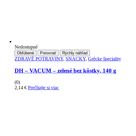
Nedostupné
Obľúbené
Porovnať
Rýchly náhľad
ZDRAVÉ POTRAVINY
,
SNACKY
,
Grécke špeciality
DH – VACUM – zelené bez kôstky, 140 g
(0)
2,14
€
Prečítajte si viac