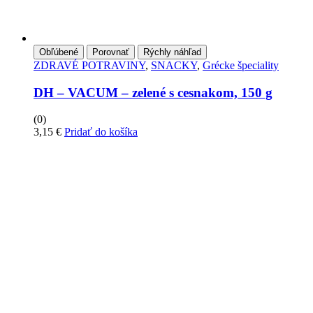
Obľúbené
Porovnať
Rýchly náhľad
ZDRAVÉ POTRAVINY
,
SNACKY
,
Grécke špeciality
DH – VACUM – zelené s cesnakom, 150 g
(0)
3,15
€
Pridať do košíka