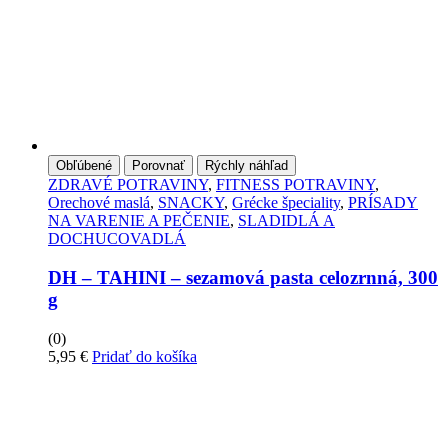
Obľúbené
Porovnať
Rýchly náhľad
ZDRAVÉ POTRAVINY
,
FITNESS POTRAVINY
,
Orechové maslá
,
SNACKY
,
Grécke špeciality
,
PRÍSADY
NA VARENIE A PEČENIE
,
SLADIDLÁ A
DOCHUCOVADLÁ
DH – TAHINI – sezamová pasta celozrnná, 300
g
(0)
5,95
€
Pridať do košíka