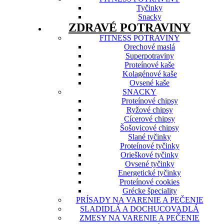
Tyčinky
Snacky
ZDRAVÉ POTRAVINY
FITNESS POTRAVINY
Orechové maslá
Superpotraviny
Proteínové kaše
Kolagénové kaše
Ovsené kaše
SNACKY
Proteínové chipsy
Ryžové chipsy
Cícerové chipsy
Šošovicové chipsy
Slané tyčinky
Proteínové tyčinky
Orieškové tyčinky
Ovsené tyčinky
Energetické tyčinky
Proteínové cookies
Grécke špeciality
PRÍSADY NA VARENIE A PEČENIE
SLADIDLÁ A DOCHUCOVADLÁ
ZMESY NA VARENIE A PEČENIE