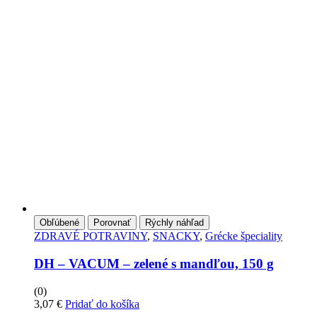
Obľúbené
Porovnať
Rýchly náhľad
ZDRAVÉ POTRAVINY
,
SNACKY
,
Grécke špeciality
DH – VACUM – zelené s mandľou, 150 g
(0)
3,07
€
Pridať do košíka