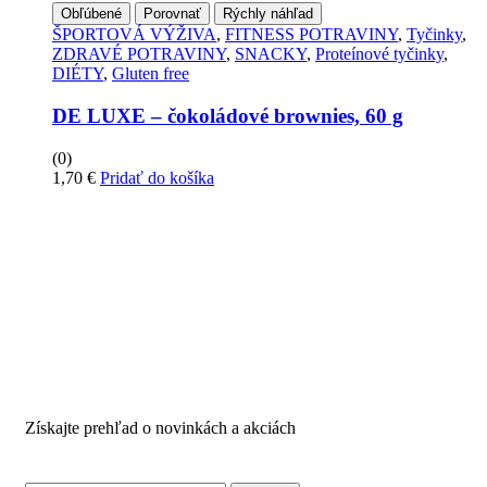
Obľúbené
Porovnať
Rýchly náhľad
ŠPORTOVÁ VÝŽIVA
,
FITNESS POTRAVINY
,
Tyčinky
,
ZDRAVÉ POTRAVINY
,
SNACKY
,
Proteínové tyčinky
,
DIÉTY
,
Gluten free
DE LUXE – čokoládové brownies, 60 g
(0)
1,70
€
Pridať do košíka
PRIHLÁSTE SA PRE
ODBER NOVINIEK
Získajte prehľad o novinkách a akciách