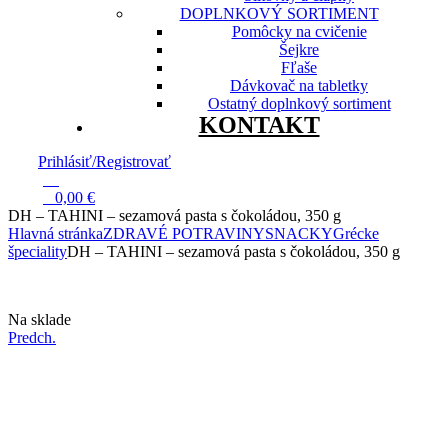
DOPLNKOVÝ SORTIMENT
Pomôcky na cvičenie
Šejkre
Fľaše
Dávkovač na tabletky
Ostatný doplnkový sortiment
KONTAKT
Prihlásiť/Registrovať
13
0
0,00
€
DH – TAHINI – sezamová pasta s čokoládou, 350 g
Hlavná stránka
ZDRAVÉ POTRAVINY
SNACKY
Grécke
špeciality
DH – TAHINI – sezamová pasta s čokoládou, 350 g
Dostupnosť:
Na sklade
Predch.