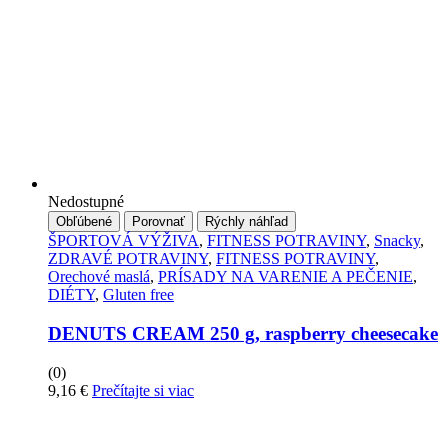
Nedostupné
Obľúbené
Porovnať
Rýchly náhľad
ŠPORTOVÁ VÝŽIVA
,
FITNESS POTRAVINY
,
Snacky
,
ZDRAVÉ POTRAVINY
,
FITNESS POTRAVINY
,
Orechové maslá
,
PRÍSADY NA VARENIE A PEČENIE
,
DIÉTY
,
Gluten free
DENUTS CREAM 250 g, raspberry cheesecake
(0)
9,16
€
Prečítajte si viac