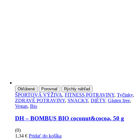
Obľúbené
Porovnať
Rýchly náhľad
ŠPORTOVÁ VÝŽIVA
,
FITNESS POTRAVINY
,
Tyčinky
,
ZDRAVÉ POTRAVINY
,
SNACKY
,
DIÉTY
,
Gluten free
,
Vegan
,
Bio
DH – BOMBUS BIO coconut&cocoa, 50 g
(0)
1,34
€
Pridať do košíka