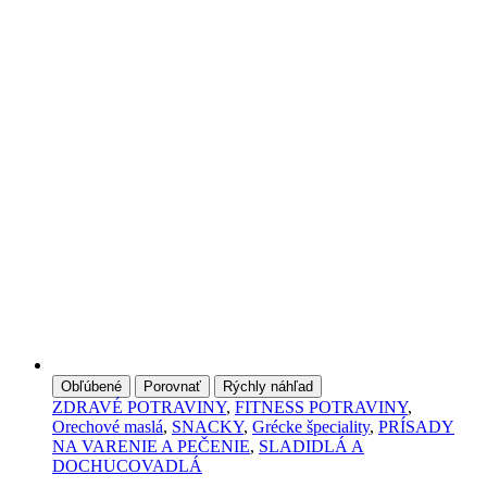
Obľúbené
Porovnať
Rýchly náhľad
ZDRAVÉ POTRAVINY
,
FITNESS POTRAVINY
,
Orechové maslá
,
SNACKY
,
Grécke špeciality
,
PRÍSADY
NA VARENIE A PEČENIE
,
SLADIDLÁ A
DOCHUCOVADLÁ