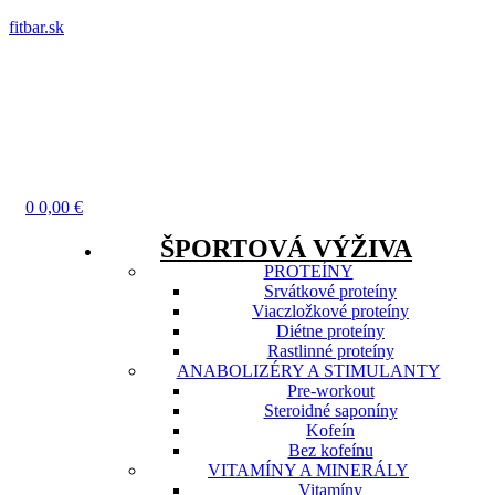
fitbar.sk
Menu
0
0,00
€
ŠPORTOVÁ VÝŽIVA
PROTEÍNY
Srvátkové proteíny
Viaczložkové proteíny
Diétne proteíny
Rastlinné proteíny
ANABOLIZÉRY A STIMULANTY
Pre-workout
Steroidné saponíny
Kofeín
Bez kofeínu
VITAMÍNY A MINERÁLY
Vitamíny