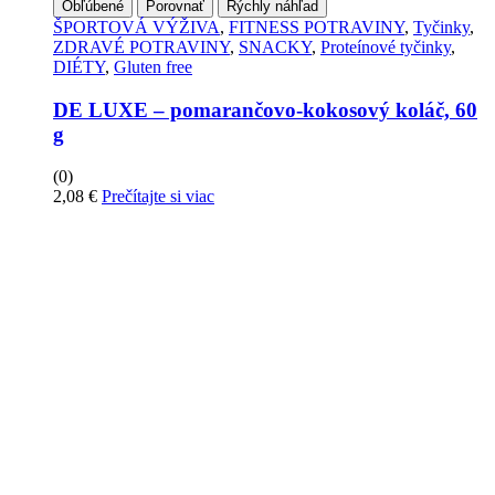
Obľúbené
Porovnať
Rýchly náhľad
ŠPORTOVÁ VÝŽIVA
,
FITNESS POTRAVINY
,
Tyčinky
,
ZDRAVÉ POTRAVINY
,
SNACKY
,
Proteínové tyčinky
,
DIÉTY
,
Gluten free
DE LUXE – pomarančovo-kokosový koláč, 60
g
(0)
2,08
€
Prečítajte si viac