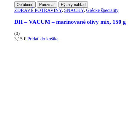
Obľúbené
Porovnať
Rýchly náhľad
ZDRAVÉ POTRAVINY
,
SNACKY
,
Grécke špeciality
DH – VACUM – marinované olivy mix, 150 g
(0)
3,15
€
Pridať do košíka