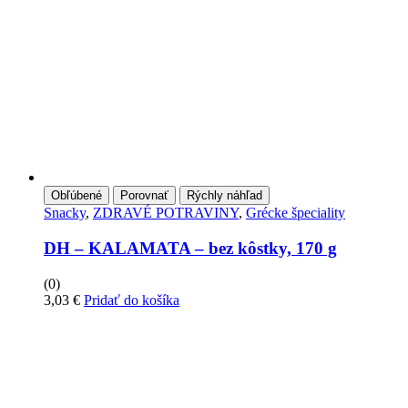
Obľúbené
Porovnať
Rýchly náhľad
Snacky
,
ZDRAVÉ POTRAVINY
,
Grécke špeciality
DH – KALAMATA – bez kôstky, 170 g
(0)
3,03
€
Pridať do košíka