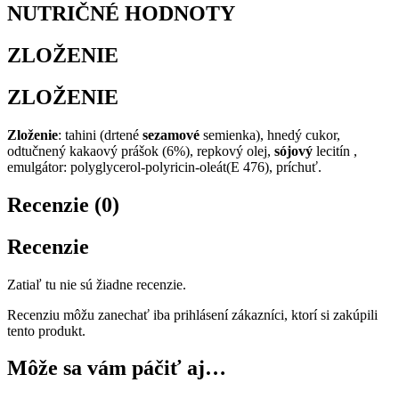
NUTRIČNÉ HODNOTY
ZLOŽENIE
ZLOŽENIE
Zloženie
: tahini (drtené
sezamové
semienka), hnedý cukor,
odtučnený kakaový prášok (6%), repkový olej,
sójový
lecitín ,
emulgátor: polyglycerol-polyricin-oleát(E 476), príchuť.
Recenzie (0)
Recenzie
Zatiaľ tu nie sú žiadne recenzie.
Recenziu môžu zanechať iba prihlásení zákazníci, ktorí si zakúpili
tento produkt.
Môže sa vám páčiť aj…