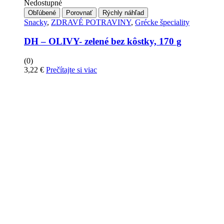
Nedostupné
Obľúbené
Porovnať
Rýchly náhľad
Snacky
,
ZDRAVÉ POTRAVINY
,
Grécke špeciality
DH – OLIVY- zelené bez kôstky, 170 g
(0)
3,22
€
Prečítajte si viac