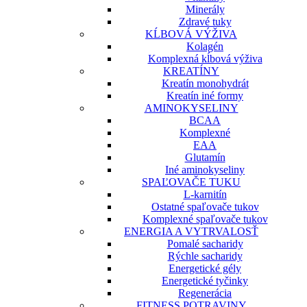
Minerály
Zdravé tuky
KĹBOVÁ VÝŽIVA
Kolagén
Komplexná kĺbová výživa
KREATÍNY
Kreatín monohydrát
Kreatín iné formy
AMINOKYSELINY
BCAA
Komplexné
EAA
Glutamín
Iné aminokyseliny
SPAĽOVAČE TUKU
L-karnitín
Ostatné spaľovače tukov
Komplexné spaľovače tukov
ENERGIA A VYTRVALOSŤ
Pomalé sacharidy
Rýchle sacharidy
Energetické gély
Energetické tyčinky
Regenerácia
FITNESS POTRAVINY