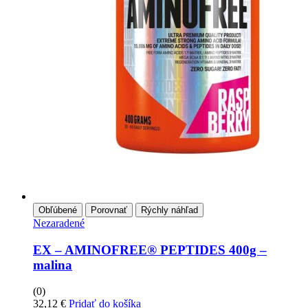
Obľúbené
Porovnať
Rýchly náhľad
Nezaradené
EX – AMINOFREE® PEPTIDES 400g –
malina
(0)
32,12
€
Pridať do košíka