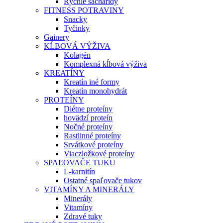
Rýchle sacharidy
FITNESS POTRAVINY
Snacky
Tyčinky
Gainery
KĹBOVÁ VÝŽIVA
Kolagén
Komplexná kĺbová výživa
KREATÍNY
Kreatín iné formy
Kreatín monohydrát
PROTEÍNY
Diétne proteíny
hovädzí proteín
Nočné proteíny
Rastlinné proteíny
Srvátkové proteíny
Viaczložkové proteíny
SPAĽOVAČE TUKU
L-karnitín
Ostatné spaľovače tukov
VITAMÍNY A MINERÁLY
Minerály
Vitamíny
Zdravé tuky