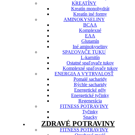
KREATÍNY
Kreatín monohydrát
Kreatín iné formy
AMINOKYSELINY
BCAA
Komplexné
EAA
Glutamín
Iné aminokyseliny
SPAĽOVAČE TUKU
L-karnitín
Ostatné spaľovače tukov
Komplexné spaľovače tukov
ENERGIA A VYTRVALOSŤ
Pomalé sacharidy
Rýchle sacharidy
Energetické gély
Energetické tyčinky
Regenerácia
FITNESS POTRAVINY
Tyčinky
Snacky
ZDRAVÉ POTRAVINY
FITNESS POTRAVINY