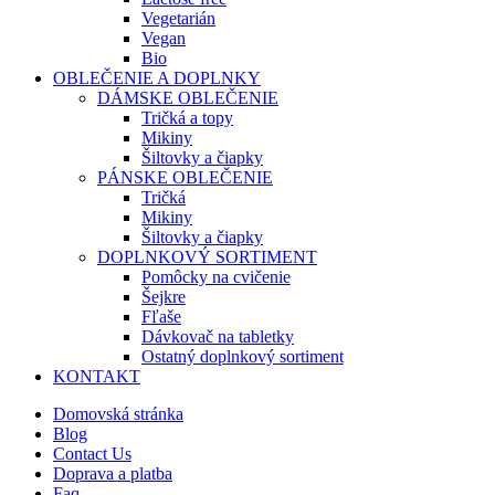
Vegetarián
Vegan
Bio
OBLEČENIE A DOPLNKY
DÁMSKE OBLEČENIE
Tričká a topy
Mikiny
Šiltovky a čiapky
PÁNSKE OBLEČENIE
Tričká
Mikiny
Šiltovky a čiapky
DOPLNKOVÝ SORTIMENT
Pomôcky na cvičenie
Šejkre
Fľaše
Dávkovač na tabletky
Ostatný doplnkový sortiment
KONTAKT
Domovská stránka
Blog
Contact Us
Doprava a platba
Faq