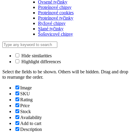
Ovsené tyčinky
Proteínové chipsy
Proteínové cookies
Proteínové tyčinky
Ryžové chipsy
Slané tyčinky
Šošovicové chipsy
Hide similarities
Highlight differences
Select the fields to be shown. Others will be hidden. Drag and drop
to rearrange the order.
Image
SKU
Rating
Price
Stock
Availability
Add to cart
Description