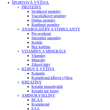
ŠPORTOVÁ VÝŽIVA
PROTEÍNY
Srvátkové proteíny
Viaczložkové proteíny
Diétne proteíny
Rastlinné proteíny
ANABOLIZÉRY A STIMULANTY
Pre-workout
Steroidné saponíny
Kofeín
Bez kofeínu
VITAMÍNY A MINERÁLY
Vitamíny
Minerály
Zdravé tuky
KĹBOVÁ VÝŽIVA
Kolagén
Komplexná kĺbová výživa
KREATÍNY
Kreatín monohydrát
Kreatín iné formy
AMINOKYSELINY
BCAA
Komplexné
EAA