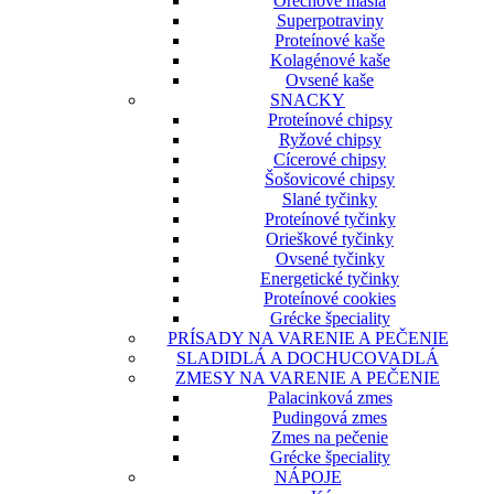
Orechové maslá
Superpotraviny
Proteínové kaše
Kolagénové kaše
Ovsené kaše
SNACKY
Proteínové chipsy
Ryžové chipsy
Cícerové chipsy
Šošovicové chipsy
Slané tyčinky
Proteínové tyčinky
Orieškové tyčinky
Ovsené tyčinky
Energetické tyčinky
Proteínové cookies
Grécke špeciality
PRÍSADY NA VARENIE A PEČENIE
SLADIDLÁ A DOCHUCOVADLÁ
ZMESY NA VARENIE A PEČENIE
Palacinková zmes
Pudingová zmes
Zmes na pečenie
Grécke špeciality
NÁPOJE