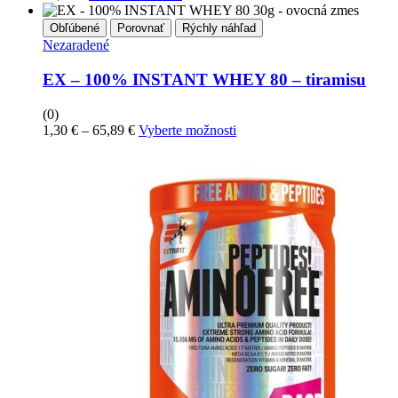
Obľúbené
Porovnať
Rýchly náhľad
Nezaradené
EX – 100% INSTANT WHEY 80 – tiramisu
(0)
Price
Tento
1,30
€
–
65,89
€
Vyberte možnosti
range:
produkt
1,30 €
má
through
viacero
65,89 €
variantov.
Možnosti
si
môžete
vybrať
na
stránke
produktu