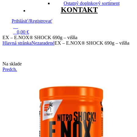
Ostatný doplnkový sortiment
KONTAKT
Prihlásiť/Registrovať
13
0
0,00
€
EX – E.NOX® SHOCK 690g – višňa
Hlavná stránka
Nezaradené
EX – E.NOX® SHOCK 690g – višňa
Dostupnosť:
Na sklade
Predch.