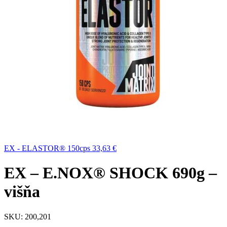
EX - ELASTOR® 150cps
33,63
€
EX – E.NOX® SHOCK 690g –
višňa
SKU:
200,201