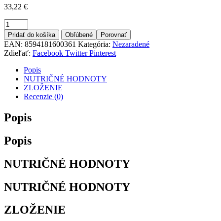
33,22
€
Množstvo
Pridať do košíka
Obľúbené
Porovnať
EAN:
8594181600361
Kategória:
Nezaradené
Zdieľať:
Facebook
Twitter
Pinterest
Popis
NUTRIČNÉ HODNOTY
ZLOŽENIE
Recenzie (0)
Popis
Popis
NUTRIČNÉ HODNOTY
NUTRIČNÉ HODNOTY
ZLOŽENIE