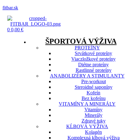
fitbar.sk
Menu
0
0,00
€
ŠPORTOVÁ VÝŽIVA
PROTEÍNY
Srvátkové proteíny
Viaczložkové proteíny
Diétne proteíny
Rastlinné proteíny
ANABOLIZÉRY A STIMULANTY
Pre-workout
Steroidné saponíny
Kofeín
Bez kofeínu
VITAMÍNY A MINERÁLY
Vitamíny
Minerály
Zdravé tuky
KĹBOVÁ VÝŽIVA
Kolagén
Komplexná kĺbová výživa