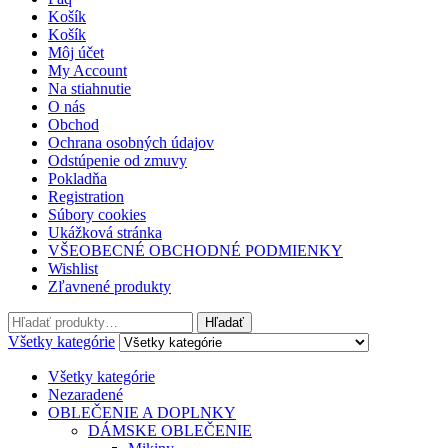
Košík
Košík
Môj účet
My Account
Na stiahnutie
O nás
Obchod
Ochrana osobných údajov
Odstúpenie od zmuvy
Pokladňa
Registration
Súbory cookies
Ukážková stránka
VŠEOBECNÉ OBCHODNÉ PODMIENKY
Wishlist
Zľavnené produkty
Hľadať:
Hľadať
Všetky kategórie
Všetky kategórie
Nezaradené
OBLEČENIE A DOPLNKY
DÁMSKE OBLEČENIE