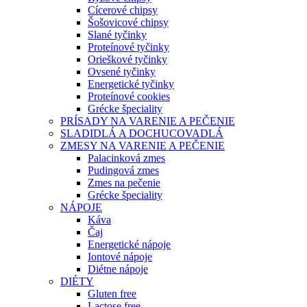
Cícerové chipsy
Šošovicové chipsy
Slané tyčinky
Proteínové tyčinky
Orieškové tyčinky
Ovsené tyčinky
Energetické tyčinky
Proteínové cookies
Grécke špeciality
PRÍSADY NA VARENIE A PEČENIE
SLADIDLÁ A DOCHUCOVADLÁ
ZMESY NA VARENIE A PEČENIE
Palacinková zmes
Pudingová zmes
Zmes na pečenie
Grécke špeciality
NÁPOJE
Káva
Čaj
Energetické nápoje
Iontové nápoje
Diétne nápoje
DIÉTY
Gluten free
Lactose free