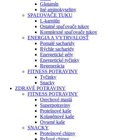
Glutamín
Iné aminokyseliny
SPAĽOVAČE TUKU
L-karnitín
Ostatné spaľovače tukov
Komplexné spaľovače tukov
ENERGIA A VYTRVALOSŤ
Pomalé sacharidy
Rýchle sacharidy
Energetické gély
Energetické tyčinky
Regenerácia
FITNESS POTRAVINY
Tyčinky
Snacky
ZDRAVÉ POTRAVINY
FITNESS POTRAVINY
Orechové maslá
Superpotraviny
Proteínové kaše
Kolagénové kaše
Ovsené kaše
SNACKY
Proteínové chipsy
Ryžové chipsy