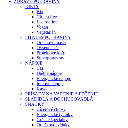
ZDRAVÉ POTRAVINY
DIÉTY
Bio
Gluten free
Lactose free
Vegan
Vegetarián
FITNESS POTRAVINY
Orechové maslá
Ovsené kaše
Proteínové kaše
Superpotraviny
NÁPOJE
Čaj
Diétne nápoje
Energetické nápoje
Iontové nápoje
Káva
PRÍSADY NA VARENIE A PEČENIE
SLADIDLÁ A DOCHUCOVADLÁ
SNACKY
Cícerové chipsy
Energetické tyčinky
Grécke špeciality
Orieškové tyčinky