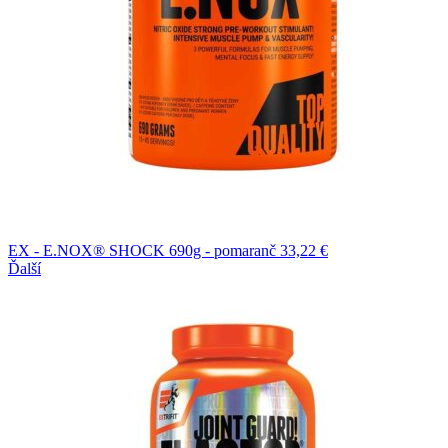
EX - E.NOX® SHOCK 690g - pomaranč
33,22
€
Ďalší