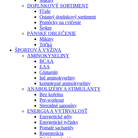
Mikiny
DOPLNKOVÝ SORTIMENT
Fľaše
Ostatný doplnkový sortiment
Pomôcky na cvičenie
Šejkre
PÁNSKE OBLEČENIE
Mikiny
Tričká
ŠPORTOVÁ VÝŽIVA
AMINOKYSELINY
BCAA
EAA
Glutamín
Iné aminokyseliny
komplexné aminokyseliny
ANABOLIZÉRY A STIMULANTY
Bez kofeínu
Pre-workout
Steroidné saponíny
ENERGIA A VYTRVALOSŤ
Energetické gély
Energetické tyčinky
Pomalé sacharidy
Regenerácia