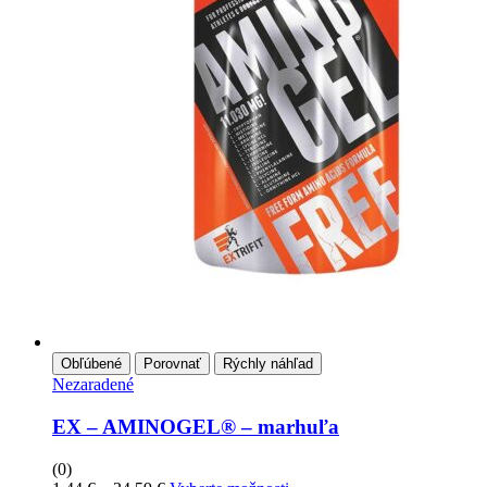
Obľúbené
Porovnať
Rýchly náhľad
Nezaradené
EX – AMINOGEL® – marhuľa
(0)