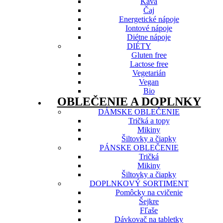
Káva
Čaj
Energetické nápoje
Iontové nápoje
Diétne nápoje
DIÉTY
Gluten free
Lactose free
Vegetarián
Vegan
Bio
OBLEČENIE A DOPLNKY
DÁMSKE OBLEČENIE
Tričká a topy
Mikiny
Šiltovky a čiapky
PÁNSKE OBLEČENIE
Tričká
Mikiny
Šiltovky a čiapky
DOPLNKOVÝ SORTIMENT
Pomôcky na cvičenie
Šejkre
Fľaše
Dávkovač na tabletky