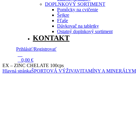
DOPLNKOVÝ SORTIMENT
Pomôcky na cvičenie
Šejkre
Fľaše
Dávkovač na tabletky
Ostatný doplnkový sortiment
KONTAKT
Prihlásiť/Registrovať
13
0
0,00
€
EX – ZINC CHELATE 100cps
Hlavná stránka
ŠPORTOVÁ VÝŽIVA
VITAMÍNY A MINERÁLY
M