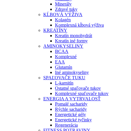
Minerály
Zdravé tuky
KĹBOVÁ VÝŽIVA
Kolagén
Komplexná kĺbová výživa
KREATÍNY
Kreatín monohydrát
Kreatín iné formy
AMINOKYSELINY
BCAA
Komplexné
EAA
Glutamín
Iné aminokyseliny
SPAĽOVAČE TUKU
L-karnitín
Ostatné spaľovače tukov
Komplexné spaľovače tukov
ENERGIA A VYTRVALOSŤ
Pomalé sacharidy
Rýchle sacharidy
Energetické gély
Energetické tyčinky
Regenerácia
FITNESS POTRAVINY