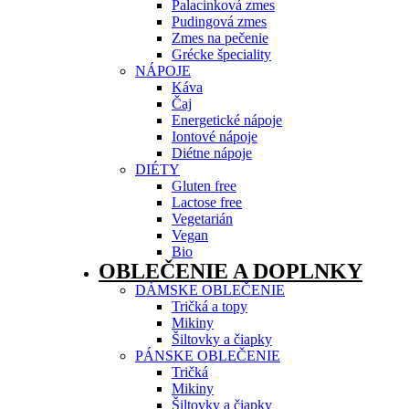
Palacinková zmes
Pudingová zmes
Zmes na pečenie
Grécke špeciality
NÁPOJE
Káva
Čaj
Energetické nápoje
Iontové nápoje
Diétne nápoje
DIÉTY
Gluten free
Lactose free
Vegetarián
Vegan
Bio
OBLEČENIE A DOPLNKY
DÁMSKE OBLEČENIE
Tričká a topy
Mikiny
Šiltovky a čiapky
PÁNSKE OBLEČENIE
Tričká
Mikiny
Šiltovky a čiapky