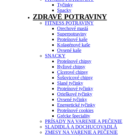
Tyčinky
Snacky
ZDRAVÉ POTRAVINY
FITNESS POTRAVINY
Orechové maslá
Superpotraviny
Proteínové kaše
Kolagénové kaše
Ovsené kaše
SNACKY
Proteínové chipsy
Ryžové chipsy
Cícerové chipsy
Šošovicové chipsy
Slané tyčinky
Proteínové tyčinky
Orieškové tyčinky
Ovsené tyčinky
Energetické tyčinky
Proteínové cookies
Grécke špeciality
PRÍSADY NA VARENIE A PEČENIE
SLADIDLÁ A DOCHUCOVADLÁ
ZMESY NA VARENIE A PEČENIE