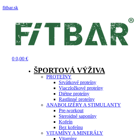
fitbar.sk
Menu
0
0,00
€
ŠPORTOVÁ VÝŽIVA
PROTEÍNY
Srvátkové proteíny
Viaczložkové proteíny
Diétne proteíny
Rastlinné proteíny
ANABOLIZÉRY A STIMULANTY
Pre-workout
Steroidné saponíny
Kofeín
Bez kofeínu
VITAMÍNY A MINERÁLY
Vitamíny