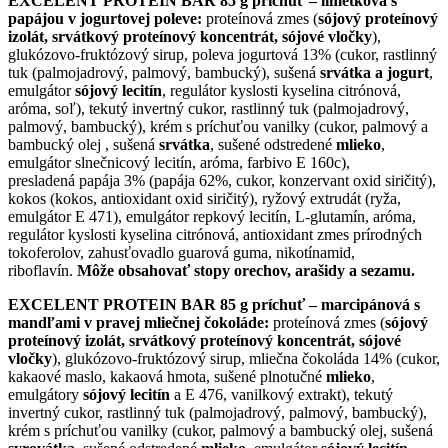
EXCELENT PROTEIN BAR 85 g príchuť – limetková s
papájou v jogurtovej poleve:
proteínová zmes (
sójový proteínový
izolát, srvátkový proteínový koncentrát, sójové vločky
),
glukózovo-fruktózový sirup, poleva jogurtová 13% (cukor, rastlinný
tuk (palmojadrový, palmový, bambucký), sušená
srvátka a jogurt
,
emulgátor
sójový lecitín
, regulátor kyslosti kyselina citrónová,
aróma, soľ), tekutý invertný cukor, rastlinný tuk (palmojadrový,
palmový, bambucký), krém s príchuťou vanilky (cukor, palmový a
bambucký olej , sušená
srvátka
, sušené odstredené
mlieko
,
emulgátor slnečnicový
lecitín, aróma, farbivo E 160c),
presladená papája 3% (papája 62%, cukor, konzervant oxid siričitý),
kokos (kokos, antioxidant oxid siričitý), ryžový extrudát (ryža,
emulgátor E 471), emulgátor repkový lecitín, L-glutamín, aróma,
regulátor kyslosti kyselina citrónová, antioxidant zmes prírodných
tokoferolov, zahusťovadlo guarová guma, nikotínamid,
riboflavín.
Môže obsahovať stopy orechov, arašidy a sezamu.
EXCELENT PROTEIN BAR 85 g príchuť – marcipánová s
mandľami v pravej mliečnej čokoláde:
proteínová zmes (
sójový
proteínový izolát, srvátkový proteínový koncentrát, sójové
vločky
), glukózovo-fruktózový sirup, mliečna čokoláda 14% (cukor,
kakaové maslo, kakaová hmota, sušené plnotučné
mlieko
,
emulgátory
sójový lecitín
a E 476, vanilkový extrakt), tekutý
invertný cukor, rastlinný tuk (palmojadrový, palmový, bambucký),
krém s príchuťou vanilky (cukor, palmový a bambucký olej, sušená