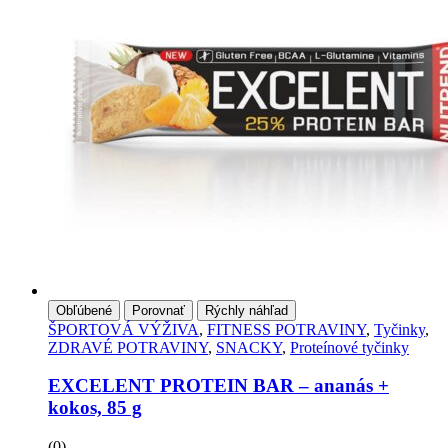
Obľúbené
Porovnať
Rýchly náhľad
ŠPORTOVÁ VÝŽIVA
,
FITNESS POTRAVINY
,
Tyčinky
,
ZDRAVÉ POTRAVINY
,
SNACKY
,
Proteínové tyčinky
EXCELENT PROTEIN BAR – ananás +
kokos, 85 g
(0)