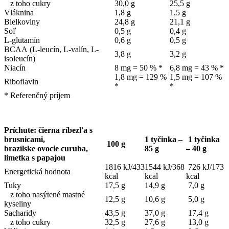
z toho cukry
30,0 g
25,5 g
Vláknina
1,8 g
1,5 g
Bielkoviny
24,8 g
21,1 g
Soľ
0,5 g
0,4 g
L-glutamín
0,6 g
0,5 g
BCAA (L-leucín, L-valín, L-
3,8 g
3,2 g
isoleucín)
Niacín
8 mg = 50 % *
6,8 mg = 43 % *
1,8 mg = 129 %
1,5 mg = 107 %
Riboflavin
*
*
* Referenčný príjem
Príchute: čierna ríbezľa s
brusnicami,
1 tyčinka –
1 tyčinka
100 g
brazílske ovocie curuba,
85 g
– 40 g
limetka s papajou
1816 kJ/433
1544 kJ/368
726 kJ/173
Energetická hodnota
kcal
kcal
kcal
Tuky
17,5 g
14,9 g
7,0 g
z toho nasýtené mastné
12,5 g
10,6 g
5,0 g
kyseliny
Sacharidy
43,5 g
37,0 g
17,4 g
z toho cukry
32,5 g
27,6 g
13,0 g