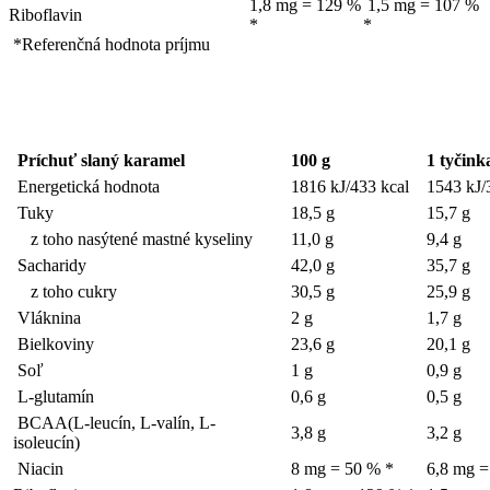
1,8 mg = 129 %
1,5 mg = 107 %
Riboflavin
*
*
*Referenčná hodnota príjmu
Príchuť slaný karamel
100 g
1 tyčink
Energetická hodnota
1816 kJ/433 kcal
1543 kJ/
Tuky
18,5 g
15,7 g
z toho nasýtené mastné kyseliny
11,0 g
9,4 g
Sacharidy
42,0 g
35,7 g
z toho cukry
30,5 g
25,9 g
Vláknina
2 g
1,7 g
Bielkoviny
23,6 g
20,1 g
Soľ
1 g
0,9 g
L-glutamín
0,6 g
0,5 g
BCAA(L-leucín, L-valín, L-
3,8 g
3,2 g
isoleucín)
Niacin
8 mg = 50 % *
6,8 mg =