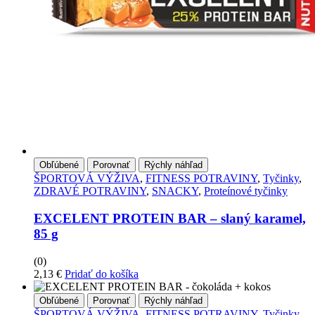
Obľúbené
Porovnať
Rýchly náhľad
ŠPORTOVÁ VÝŽIVA
,
FITNESS POTRAVINY
,
Tyčinky
,
ZDRAVÉ POTRAVINY
,
SNACKY
,
Proteínové tyčinky
EXCELENT PROTEIN BAR – slaný karamel,
85 g
(0)
2,13
€
Pridať do košíka
Obľúbené
Porovnať
Rýchly náhľad
ŠPORTOVÁ VÝŽIVA
,
FITNESS POTRAVINY
,
Tyčinky
,