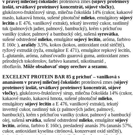
v pravej mliečnej čokoláde:
proteínová zmes
(sójový proteínový
izolát, srvátkový proteínový koncentrát, sójové vločky)
,
glukózovo-fruktózový sirup, mliečna čokoláda 14% (cukor, kakaové
maslo, kakaová hmota, sušené plnotučné
mlieko
, emulgátory
sójový
lecitín
a E 476, vanilkový extrakt), tekutý invertný cukor, rastlinný
tuk (palmových jadier, palmový, bambucký), krém s príchuťou
vanilky (cukor, palmový a bambucký olej, sušená
syrovátka
,
sušené odstredené
mlieko
, emulgátor
sojový lecitín
, aróma, farbivo
E 160c ),
arašidy
3,5%, kokos (kokos, antioxidant oxid siričitý),
ryžový extrudát (ryža, emulgátor E 471), emulgátor repkový lecitín,
L-glutamín, aróma, zahusťovadlo guarová guma, antioxidant zmes
prírodných tokoferolov, farbivo karamel, nikotinamid ,
riboflavín.
Môže obsahovať stopy orechov a sezamu
.
EXCELENT PROTEIN BAR 85 g príchuť – vanilková s
ananásom v pravej mliečnej čokoláde:
proteínová zmes (
sójový
proteínový izolát, srvátkový proteínový koncentrát, sójové
vločky
), glukózovo-fruktózový sirup, mliečna čokoláda 14% (cukor,
kakaové maslo, kakaová hmota, sušené plnotučné
mlieko
,
emulgátory
sójový lecitín
a E 476, vanilkový extrakt), tekutý
invertný cukor, rastlinný tuk (z palmových jadier, palmový,
bambucký), krém s príchuťou vanilky (cukor, palmový a bambucký
olej, sušená
srvátka
, sušené odstredené
mlieko
, emulgátor
sójový
lecitín
, aróma, farbivo E 160c), presladený ananás 3% (ananás 57%,
cukor, antioxidant kyselina citrónová, konzervant oxid siričitý),