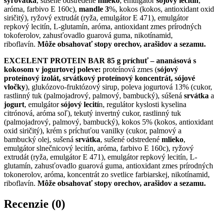
syrovátka
, sušené odstredené
mlieko
, emulgátor
sójový lecitín
,
aróma, farbivo E 160c),
mandle 3
%, kokos (kokos, antioxidant oxid
siričitý), ryžový extrudát (ryža, emulgátor E 471), emulgátor
repkový lecitín, L-glutamín, aróma, antioxidant zmes prírodných
tokoferolov, zahusťovadlo guarová guma, nikotínamid,
riboflavín.
Môže obsahovať stopy orechov, arašidov a sezamu.
EXCELENT PROTEIN BAR 85 g príchuť – ananásová s
kokosom v jogurtovej poleve:
proteínová zmes (
sójový
proteínový izolát, srvátkový proteínový koncentrát, sójové
vločky
), glukózovo-fruktózový sirup, poleva jogurtová 13% (cukor,
rastlinný tuk (palmojadrový, palmový, bambucký), súšená
srvátka
a
jogurt
, emulgátor
sójový lecití
n, regulátor kyslosti kyselina
citrónová, aróma soľ), tekutý invertný cukor, rastlinný tuk
(palmojadrový, palmový, bambucký), kokos 5% (kokos, antioxidant
oxid siričitý), krém s príchuťou vanilky (cukor, palmový a
bambucký olej, sušená
srvátka
, sušené odstredené
mlieko
,
emulgátor slnečnicový lecitín, aróma, farbivo E 160c), ryžový
extrudát (ryža, emulgátor E 471), emulgátor repkový lecitín, L-
glutamín, zahusťovadlo guarová guma, antioxidant zmes prírodných
tokonerolov, aróma, koncentrát zo svetlice farbiarskej, nikotínamid,
riboflavín.
Môže obsahovať stopy orechov, arašidov a sezamu.
Recenzie (0)