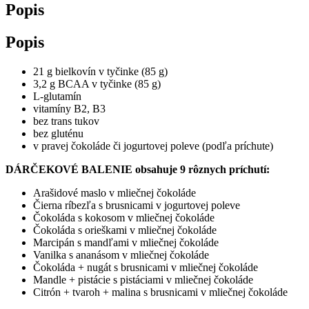
Popis
Popis
21 g bielkovín v tyčinke (85 g)
3,2 g BCAA v tyčinke (85 g)
L-glutamín
vitamíny B2, B3
bez trans tukov
bez gluténu
v pravej čokoláde či jogurtovej poleve (podľa príchute)
DÁRČEKOVÉ BALENIE obsahuje 9 rôznych príchutí:
Arašidové maslo v mliečnej čokoláde
Čierna ríbezľa s brusnicami v jogurtovej poleve
Čokoláda s kokosom v mliečnej čokoláde
Čokoláda s orieškami v mliečnej čokoláde
Marcipán s mandľami v mliečnej čokoláde
Vanilka s ananásom v mliečnej čokoláde
Čokoláda + nugát s brusnicami v mliečnej čokoláde
Mandle + pistácie s pistáciami v mliečnej čokoláde
Citrón + tvaroh + malina s brusnicami v mliečnej čokoláde