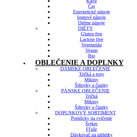
Káva
Čaj
Energetické nápoje
Iontové nápoje
Diétne nápoje
DIÉTY
Gluten free
Lactose free
Vegetarián
Vegan
Bio
OBLEČENIE A DOPLNKY
DÁMSKE OBLEČENIE
Tričká a topy
Mikiny
Šiltovky a čiapky
PÁNSKE OBLEČENIE
Tričká
Mikiny
Šiltovky a čiapky
DOPLNKOVÝ SORTIMENT
Pomôcky na cvičenie
Šejkre
Fľaše
Dávkovač na tabletky