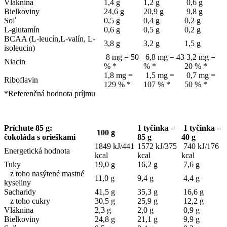
Vláknina
1,4 g
1,2 g
0,6 g
Bielkoviny
24,6 g
20,9 g
9,8 g
Soľ
0,5 g
0,4 g
0,2 g
L-glutamín
0,6 g
0,5 g
0,2 g
BCAA (L-leucín,L-valín, L-
3,8 g
3,2 g
1,5 g
isoleucin)
8 mg = 50
6,8 mg = 43
3,2 mg =
Niacin
% *
% *
20 % *
1,8 mg =
1,5 mg =
0,7 mg =
Riboflavin
129 % *
107 % *
50 % *
*Referenčná hodnota príjmu
Príchute 85 g:
1 tyčinka –
1 tyčinka –
100 g
čokoláda s orieškami
85 g
40 g
1849 kJ/441
1572 kJ/375
740 kJ/176
Energetická hodnota
kcal
kcal
kcal
Tuky
19,0 g
16,2 g
7,6 g
z toho nasýtené mastné
11,0 g
9,4 g
4,4 g
kyseliny
Sacharidy
41,5 g
35,3 g
16,6 g
z toho cukry
30,5 g
25,9 g
12,2 g
Vláknina
2,3 g
2,0 g
0,9 g
Bielkoviny
24,8 g
21,1 g
9,9 g