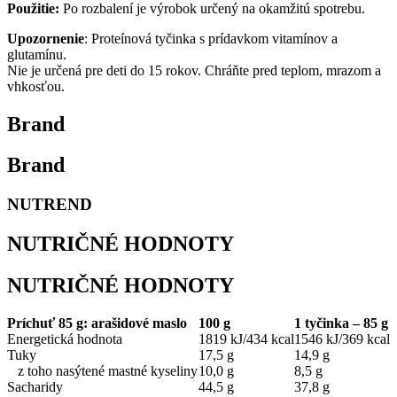
Použitie:
Po rozbalení je výrobok určený na okamžitú spotrebu.
Upozornenie
: Proteínová tyčinka s prídavkom vitamínov a
glutamínu.
Nie je určená pre deti do 15 rokov. Chráňte pred teplom, mrazom a
vhkosťou.
Brand
Brand
NUTREND
NUTRIČNÉ HODNOTY
NUTRIČNÉ HODNOTY
Príchuť 85 g: arašidové maslo
100 g
1 tyčinka – 85 g
Energetická hodnota
1819 kJ/434 kcal
1546 kJ/369 kcal
Tuky
17,5 g
14,9 g
z toho nasýtené mastné kyseliny
10,0 g
8,5 g
Sacharidy
44,5 g
37,8 g