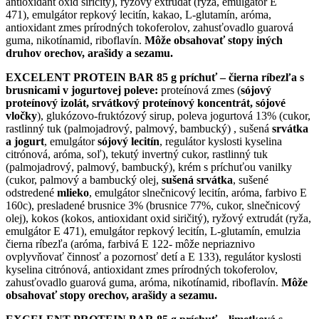
antioxidant oxid siričitý), ryžový extrudát (ryža, emulgátor E
471), emulgátor repkový lecitín, kakao, L-glutamín, aróma,
antioxidant zmes prírodných tokoferolov, zahusťovadlo guarová
guma, nikotínamid, riboflavín.
Môže obsahovať stopy iných
druhov orechov, arašidy a sezamu.
EXCELENT PROTEIN BAR 85 g príchuť – čierna ríbezľa s
brusnicami v jogurtovej poleve:
proteínová zmes (
sójový
proteínový izolát, srvátkový proteínový koncentrát, sójové
vločky
), glukózovo-fruktózový sirup, poleva jogurtová 13% (cukor,
rastlinný tuk (palmojadrový, palmový, bambucký) , sušená
srvátka
a jogurt
, emulgátor
sójový lecitín
, regulátor kyslosti kyselina
citrónová, aróma, soľ), tekutý invertný cukor, rastlinný tuk
(palmojadrový, palmový, bambucký), krém s príchuťou vanilky
(cukor, palmový a bambucký olej,
sušená srvátka
, sušené
odstredené
mlieko
, emulgátor slnečnicový lecitín, aróma, farbivo E
160c), presladené brusnice 3% (brusnice 77%, cukor, slnečnicový
olej), kokos (kokos, antioxidant oxid siričitý), ryžový extrudát (ryža,
emulgátor E 471), emulgátor repkový lecitín, L-glutamín, emulzia
čierna ríbezľa (aróma, farbivá E 122- môže nepriaznivo
ovplyvňovať činnosť a pozornosť detí a E 133), regulátor kyslosti
kyselina citrónová, antioxidant zmes prírodných tokoferolov,
zahusťovadlo guarová guma, aróma, nikotínamid, riboflavín.
Môže
obsahovať stopy orechov, arašidy a sezamu.