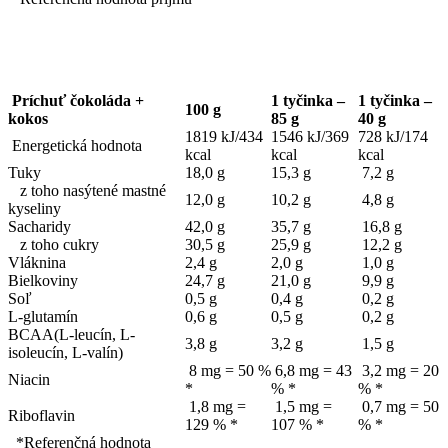
Príchuť čokoláda +
1 tyčinka –
1 tyčinka –
100 g
kokos
85 g
40 g
1819 kJ/434
1546 kJ/369
728 kJ/174
Energetická hodnota
kcal
kcal
kcal
Tuky
18,0 g
15,3 g
7,2 g
z toho nasýtené mastné
12,0 g
10,2 g
4,8 g
kyseliny
Sacharidy
42,0 g
35,7 g
16,8 g
z toho cukry
30,5 g
25,9 g
12,2 g
Vláknina
2,4 g
2,0 g
1,0 g
Bielkoviny
24,7 g
21,0 g
9,9 g
Soľ
0,5 g
0,4 g
0,2 g
L-glutamín
0,6 g
0,5 g
0,2 g
BCAA(L-leucín, L-
3,8 g
3,2 g
1,5 g
isoleucín, L-valín)
8 mg = 50 %
6,8 mg = 43
3,2 mg = 20
Niacin
*
% *
% *
1,8 mg =
1,5 mg =
0,7 mg = 50
Riboflavin
129 % *
107 % *
% *
*Referenčná hodnota