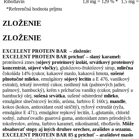
Riboflavin
1,8 mg = 129 % *
1,5 mg =
*Referenčná hodnota príjmu
ZLOŽENIE
ZLOŽENIE
EXCELENT PROTEIN BAR – zloženie:
EXCELENT PROTEIN BAR príchuť – slaný karamel:
proteínová zmes (
sójový proteínový izolát, srvátkový proteínový
koncentrát, sójové vločky
), glukózovo-fruktózový sirup,
mliečna
čokoláda 14% (cukor, kakaové maslo, kakaová hmota,
sušené
plnotučné mlieko
, emulgátory
sójový lecitín
a E 476, vanilkový
extrakt), tekutý invertný cukor, rastlinný tuk (palmových jadier,
palmový, bambucký), krém s príchuťou vanilky (cukor, palmový a
bambucký olej,
sušená srvátka
, sušené odstredené
mlieko
,
emulgátor slnečnicový lecitín, aróma, farbivo E 160c),
mandle
,
kokos (kokos, antioxidant oxid siričitý), ryžový extrudát (ryža,
emulgátor E 471), emulgátor repkový lecitín, L-glutamín, chlorid
sodný, zahusťovadlo guarová guma, antioxidant zmes prírodných
tokoferolov, aróma, farbivo karamel, nikotínamid, riboflavín.
Môže
obsahovať stopy aj iných druhov orechov, arašidov a sezamu.
EXCELENT PROTEIN BAR 85 g príchuť – arašidové maslo