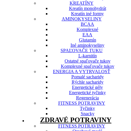
KREATÍNY
Kreatín monohydrát
Kreatín iné formy
AMINOKYSELINY
BCAA
Komplexné
EAA
Glutamín
Iné aminokyseliny
SPAĽOVAČE TUKU
L-karnitín
Ostatné spaľovače tukov
Komplexné spaľovače tukov
ENERGIA A VYTRVALOSŤ
Pomalé sacharidy
Rýchle sacharidy
Energetické gély
Energetické tyčinky
Regenerácia
FITNESS POTRAVINY
Tyčinky
Snacky
ZDRAVÉ POTRAVINY
FITNESS POTRAVINY