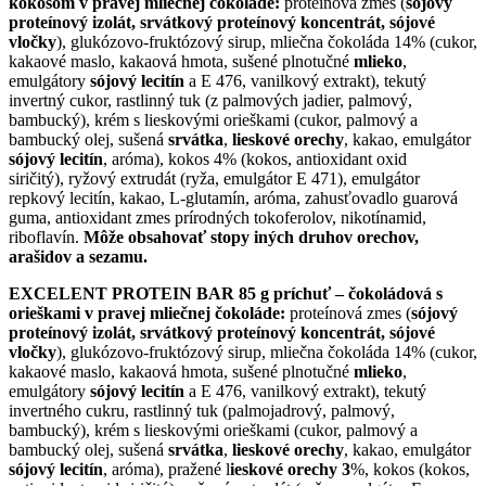
kokosom v pravej mliečnej čokoláde:
proteínová zmes (
sójový
proteínový izolát, srvátkový proteínový koncentrát, sójové
vločky
), glukózovo-fruktózový sirup, mliečna čokoláda 14% (cukor,
kakaové maslo, kakaová hmota, sušené plnotučné
mlieko
,
emulgátory
sójový lecitín
a E 476, vanilkový extrakt), tekutý
invertný cukor, rastlinný tuk (z palmových jadier, palmový,
bambucký), krém s lieskovými orieškami (cukor, palmový a
bambucký olej, sušená
srvátka
,
lieskové orechy
, kakao, emulgátor
sójový lecitín
, aróma), kokos 4% (kokos, antioxidant oxid
siričitý), ryžový extrudát (ryža, emulgátor E 471), emulgátor
repkový lecitín, kakao, L-glutamín, aróma, zahusťovadlo guarová
guma, antioxidant zmes prírodných tokoferolov, nikotínamid,
riboflavín.
Môže obsahovať stopy iných druhov orechov,
arašidov a sezamu.
EXCELENT PROTEIN BAR 85 g príchuť – čokoládová s
orieškami v pravej mliečnej čokoláde:
proteínová zmes (
sójový
proteínový izolát, srvátkový proteínový koncentrát, sójové
vločky
), glukózovo-fruktózový sirup, mliečna čokoláda 14% (cukor,
kakaové maslo, kakaová hmota, sušené plnotučné
mlieko
,
emulgátory
sójový lecitín
a E 476, vanilkový extrakt), tekutý
invertného cukru, rastlinný tuk (palmojadrový, palmový,
bambucký), krém s lieskovými orieškami (cukor, palmový a
bambucký olej, sušená
srvátka
,
lieskové orechy
, kakao, emulgátor
sójový lecitín
, aróma), pražené l
ieskové orechy 3
%, kokos (kokos,