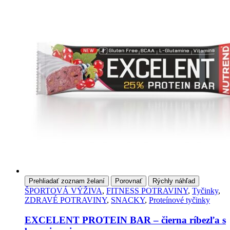
môžete
vybrať
na
stránke
produktu
Prehliadať zoznam želaní
Porovnať
Rýchly náhľad
ŠPORTOVÁ VÝŽIVA
,
FITNESS POTRAVINY
,
Tyčinky
,
ZDRAVÉ POTRAVINY
,
SNACKY
,
Proteínové tyčinky
EXCELENT PROTEIN BAR – čierna ríbezľa s