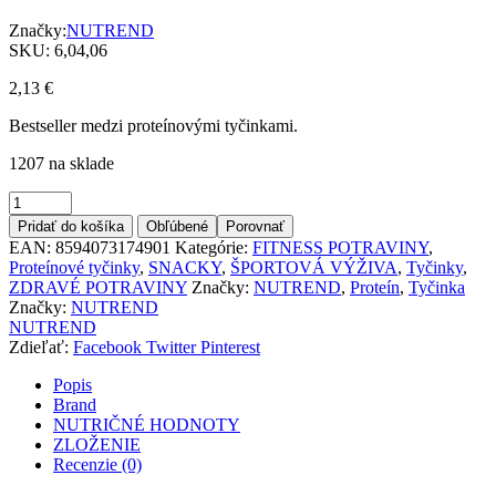
Značky:
NUTREND
SKU:
6,04,06
2,13
€
Bestseller medzi proteínovými tyčinkami.
1207 na sklade
Množstvo
Pridať do košíka
Obľúbené
Porovnať
EAN:
8594073174901
Kategórie:
FITNESS POTRAVINY
,
Proteínové tyčinky
,
SNACKY
,
ŠPORTOVÁ VÝŽIVA
,
Tyčinky
,
ZDRAVÉ POTRAVINY
Značky:
NUTREND
,
Proteín
,
Tyčinka
Značky:
NUTREND
NUTREND
Zdieľať:
Facebook
Twitter
Pinterest
Popis
Brand
NUTRIČNÉ HODNOTY
ZLOŽENIE
Recenzie (0)