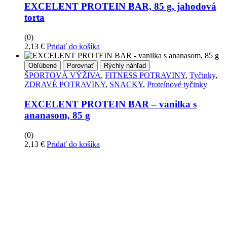
EXCELENT PROTEIN BAR, 85 g, jahodová
torta
(0)
2,13
€
Pridať do košíka
Obľúbené
Porovnať
Rýchly náhľad
ŠPORTOVÁ VÝŽIVA
,
FITNESS POTRAVINY
,
Tyčinky
,
ZDRAVÉ POTRAVINY
,
SNACKY
,
Proteínové tyčinky
EXCELENT PROTEIN BAR – vanilka s
ananasom, 85 g
(0)
2,13
€
Pridať do košíka