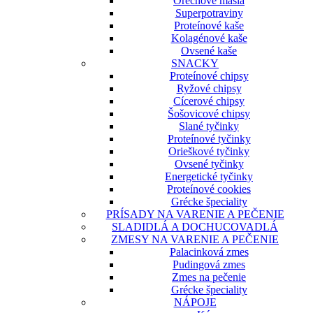
Orechové maslá
Superpotraviny
Proteínové kaše
Kolagénové kaše
Ovsené kaše
SNACKY
Proteínové chipsy
Ryžové chipsy
Cícerové chipsy
Šošovicové chipsy
Slané tyčinky
Proteínové tyčinky
Orieškové tyčinky
Ovsené tyčinky
Energetické tyčinky
Proteínové cookies
Grécke špeciality
PRÍSADY NA VARENIE A PEČENIE
SLADIDLÁ A DOCHUCOVADLÁ
ZMESY NA VARENIE A PEČENIE
Palacinková zmes
Pudingová zmes
Zmes na pečenie
Grécke špeciality
NÁPOJE