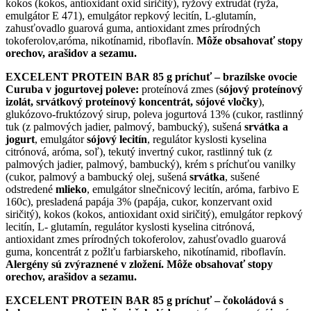
kokos (kokos, antioxidant oxid siričitý), ryžový extrudát (ryža,
emulgátor E 471), emulgátor repkový lecitín, L-glutamín,
zahusťovadlo guarová guma, antioxidant zmes prírodných
tokoferolov,aróma, nikotínamid, riboflavín.
Môže obsahovať stopy
orechov, arašidov a sezamu.
EXCELENT PROTEIN BAR 85 g príchuť – brazílske ovocie
Curuba v jogurtovej poleve:
proteínová zmes (
sójový proteínový
izolát, srvátkový proteínový koncentrát, sójové vločky
),
glukózovo-fruktózový sirup, poleva jogurtová 13% (cukor, rastlinný
tuk (z palmových jadier, palmový, bambucký), sušená
srvátka a
jogurt
, emulgátor
sójový lecitín
, regulátor kyslosti kyselina
citrónová, aróma, soľ), tekutý invertný cukor, rastlinný tuk (z
palmových jadier, palmový, bambucký), krém s príchuťou vanilky
(cukor, palmový a bambucký olej, sušená
srvátka
, sušené
odstredené
mlieko
, emulgátor slnečnicový
lecitín, aróma, farbivo E
160c), presladená papája 3% (papája, cukor, konzervant oxid
siričitý), kokos (kokos, antioxidant oxid siričitý), emulgátor repkový
lecitín, L- glutamín, regulátor kyslosti kyselina citrónová,
antioxidant zmes prírodných tokoferolov, zahusťovadlo guarová
guma, koncentrát z požlťu farbiarskeho, nikotínamid, riboflavín.
Alergény sú zvýraznené v zložení. Môže obsahovať stopy
orechov, arašidov a sezamu.
EXCELENT PROTEIN BAR 85 g príchuť – čokoládová s