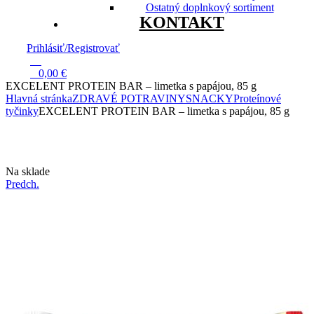
Ostatný doplnkový sortiment
KONTAKT
Prihlásiť/Registrovať
13
0
0,00
€
EXCELENT PROTEIN BAR – limetka s papájou, 85 g
Hlavná stránka
ZDRAVÉ POTRAVINY
SNACKY
Proteínové
tyčinky
EXCELENT PROTEIN BAR – limetka s papájou, 85 g
Dostupnosť:
Na sklade
Predch.