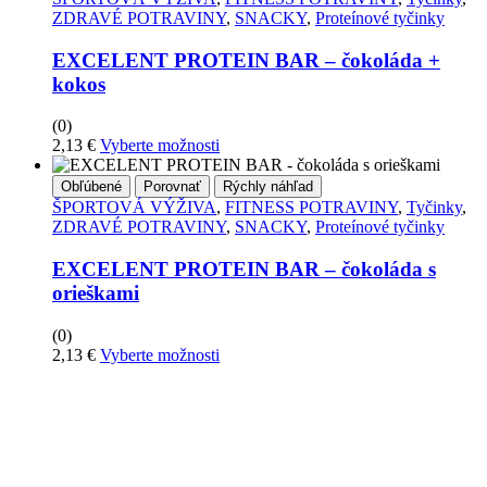
ZDRAVÉ POTRAVINY
,
SNACKY
,
Proteínové tyčinky
EXCELENT PROTEIN BAR – čokoláda +
kokos
(0)
Tento
2,13
€
Vyberte možnosti
produkt
má
Obľúbené
Porovnať
Rýchly náhľad
viacero
ŠPORTOVÁ VÝŽIVA
,
FITNESS POTRAVINY
,
Tyčinky
,
variantov.
ZDRAVÉ POTRAVINY
,
SNACKY
,
Proteínové tyčinky
Možnosti
si
EXCELENT PROTEIN BAR – čokoláda s
môžete
orieškami
vybrať
na
(0)
stránke
Tento
2,13
€
Vyberte možnosti
produktu
produkt
má
viacero
variantov.
Možnosti
si