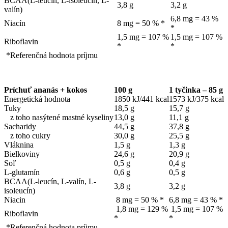
BCAA(L-leucín, L-isoleucín, L-
3,8 g
3,2 g
valín)
6,8 mg = 43 %
Niacín
8 mg = 50 % *
*
1,5 mg = 107 %
1,5 mg = 107 %
Riboflavin
*
*
*Referenčná hodnota príjmu
Príchuť ananás + kokos
100 g
1 tyčinka – 85 g
Energetická hodnota
1850 kJ/441 kcal
1573 kJ/375 kcal
Tuky
18,5 g
15,7 g
z toho nasýtené mastné kyseliny
13,0 g
11,1 g
Sacharidy
44,5 g
37,8 g
z toho cukry
30,0 g
25,5 g
Vláknina
1,5 g
1,3 g
Bielkoviny
24,6 g
20,9 g
Soľ
0,5 g
0,4 g
L-glutamín
0,6 g
0,5 g
BCAA(L-leucín, L-valín, L-
3,8 g
3,2 g
isoleucín)
Niacin
8 mg = 50 % *
6,8 mg = 43 % *
1,8 mg = 129 %
1,5 mg = 107 %
Riboflavin
*
*
*Referenčná hodnota príjmu