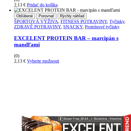
2,13
€
Pridať do košíka
Obľúbené
Porovnať
Rýchly náhľad
ŠPORTOVÁ VÝŽIVA
,
FITNESS POTRAVINY
,
Tyčinky
,
ZDRAVÉ POTRAVINY
,
SNACKY
,
Proteínové tyčinky
EXCELENT PROTEIN BAR – marcipán s
mandľami
(0)
Tento
2,13
€
Vyberte možnosti
produkt
má
viacero
variantov.
Možnosti
si
môžete
vybrať
na
stránke
produktu