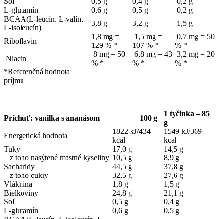
Soľ
0,5 g
0,4 g
0,2 g
L-glutamín
0,6 g
0,5 g
0,2 g
BCAA(L-leucín, L-valín,
3,8 g
3,2 g
1,5 g
L-isoleucín)
1,8 mg =
1,5 mg =
0,7 mg = 50
Riboflavin
129 % *
107 % *
% *
8 mg = 50
6,8 mg = 43
3,2 mg = 20
Niacin
% *
% *
% *
*Referenčná hodnota
príjmu
1 tyčinka – 85
Príchuť: vanilka s ananásom
100 g
g
1822 kJ/434
1549 kJ/369
Energetická hodnota
kcal
kcal
Tuky
17,0 g
14,5 g
z toho nasýtené mastné kyseliny
10,5 g
8,9 g
Sacharidy
44,5 g
37,8 g
z toho cukry
32,5 g
27,6 g
Vláknina
1,8 g
1,5 g
Bielkoviny
24,8 g
21,1 g
Soľ
0,5 g
0,4 g
L-glutamín
0,6 g
0,5 g