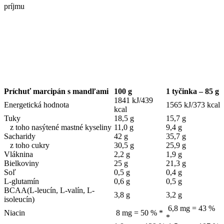
príjmu
Príchuť marcipán s mandľami
100 g
1 tyčinka – 85 g
1841 kJ/439
Energetická hodnota
1565 kJ/373 kcal
kcal
Tuky
18,5 g
15,7 g
z toho nasýtené mastné kyseliny
11,0 g
9,4 g
Sacharidy
42 g
35,7 g
z toho cukry
30,5 g
25,9 g
Vláknina
2,2 g
1,9 g
Bielkoviny
25 g
21,3 g
Soľ
0,5 g
0,4 g
L-glutamín
0,6 g
0,5 g
BCAA(L-leucín, L-valín, L-
3,8 g
3,2 g
isoleucín)
6,8 mg = 43 %
Niacin
8 mg = 50 % *
*