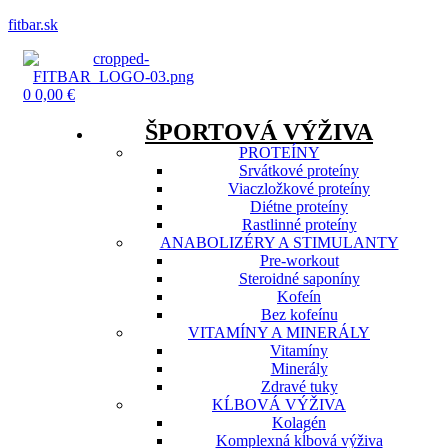
fitbar.sk
Menu
0
0,00
€
ŠPORTOVÁ VÝŽIVA
PROTEÍNY
Srvátkové proteíny
Viaczložkové proteíny
Diétne proteíny
Rastlinné proteíny
ANABOLIZÉRY A STIMULANTY
Pre-workout
Steroidné saponíny
Kofeín
Bez kofeínu
VITAMÍNY A MINERÁLY
Vitamíny
Minerály
Zdravé tuky
KĹBOVÁ VÝŽIVA
Kolagén
Komplexná kĺbová výživa