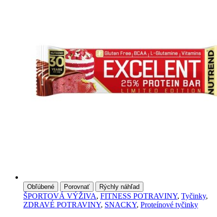
Obľúbené
Porovnať
Rýchly náhľad
ŠPORTOVÁ VÝŽIVA
,
FITNESS POTRAVINY
,
Tyčinky
,
ZDRAVÉ POTRAVINY
,
SNACKY
,
Proteínové tyčinky