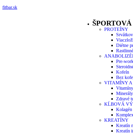
fitbar.sk
ŠPORTOVÁ 
PROTEÍNY
Srvátkov
Viaczlož
Diétne p
Rastlinn
ANABOLIZÉ
Pre-wor
Steroidn
Kofeín
Bez kofe
VITAMÍNY A
Vitamín
Minerály
Zdravé t
KĹBOVÁ VÝ
Kolagén
Komplex
KREATÍNY
Kreatín 
Kreatín 