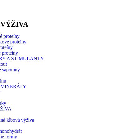
VÝŽIVA
é proteíny
kové proteíny
roteíny
é proteíny
RY A STIMULANTY
kout
é saponíny
ínu
 MINERÁLY
y
uky
ŽIVA
ná kĺbová výživa
monohydrát
iné formy