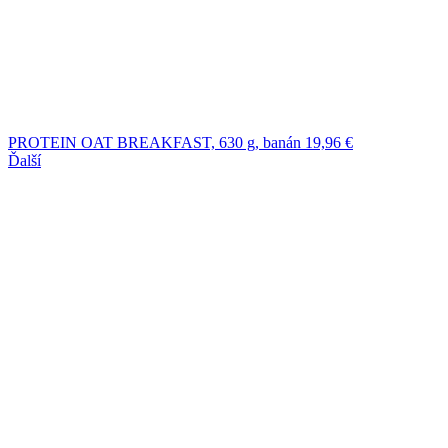
PROTEIN OAT BREAKFAST, 630 g, banán
19,96
€
Ďalší