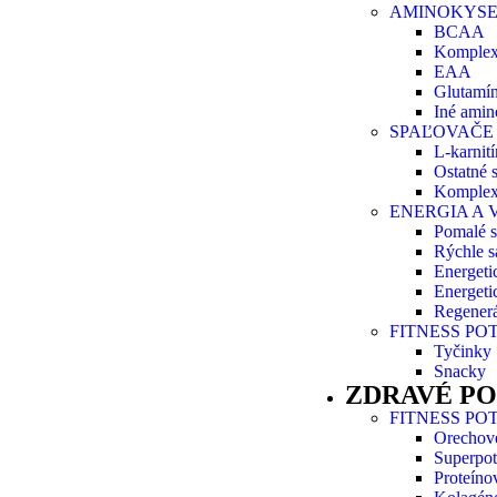
AMINOKYSE
BCAA
Komple
EAA
Glutamí
Iné amin
SPAĽOVAČE
L-karnití
Ostatné 
Komplex
ENERGIA A
Pomalé s
Rýchle s
Energeti
Energeti
Regenerá
FITNESS PO
Tyčinky
Snacky
ZDRAVÉ P
FITNESS PO
Orechov
Superpot
Proteíno