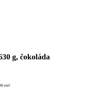
0 g, čokoláda
86 eur!