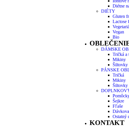
Iontové 
Diétne n
DIÉTY
Gluten f
Lactose 
Vegetari
Vegan
Bio
OBLEČENIE
DÁMSKE OB
Tričká a
Mikiny
Šiltovky
PÁNSKE OB
Tričká
Mikiny
Šiltovky
DOPLNKOVÝ
Pomôcky 
Šejkre
Fľaše
Dávkovač
Ostatný 
KONTAKT