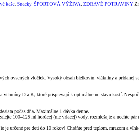
ové kaše
,
Snacky
,
ŠPORTOVÁ VÝŽIVA
,
ZDRAVÉ POTRAVINY
Z
vých ovsených vločiek. Vysoký obsah bielkovín, vlákniny a pridanej su
 a vitamíny D a K, ktoré prispievajú k optimálnemu stavu kostí. Nespo
desiata počas dňa. Maximálne 1 dávka denne.
jte 100–125 ml horúcej (nie vriacej) vody, rozmiešajte a nechte pár min
ie je určené pre deti do 10 rokov! Chráňte pred teplom, mrazom a vlh