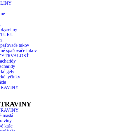
LINY
xné
n
okyseliny
 TUKU
n
spaľovače tukov
né spaľovače tukov
 VYTRVALOSŤ
acharidy
acharidy
cké gély
cké tyčinky
cia
TRAVINY
OTRAVINY
TRAVINY
é maslá
raviny
vé kaše