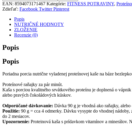
EAN:
8594073171467
Kategórie:
FITNESS POTRAVINY
,
Proteín
Zdieľať:
Facebook
Twitter
Pinterest
Popis
NUTRIČNÉ HODNOTY
ZLOŽENIE
Recenzie (0)
Popis
Popis
Poriadna porcia nutrične vyladenej proteínovej kaše na báze bezlepko
Proteínové raňajky za pár minút.
Kaša s porciou kvalitného srvátkového proteínu je doplnená o vápnik
alebo pravých čokoládových kúskov.
Odporúčané dávkovanie:
Dávka 90 g je vhodná ako raňajky, alebo 
Použitie:
90 g = cca 4 odmerky. Dávku vysypte do vhodnej nádoby, zale
do 2 mesiacov.
Upozornenie:
Proteinová kaša s prídavkom vitamínov a minerálov. N