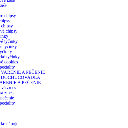
ové kaše
kaše
vé chipsy
chipsy
 chipsy
vé chipsy
činky
vé tyčinky
é tyčinky
yčinky
cké tyčinky
vé cookies
peciality
 VARENIE A PEČENIE
A DOCHUCOVADLÁ
ARENIE A PEČENIE
ová zmes
vá zmes
pečenie
peciality
cké nápoje