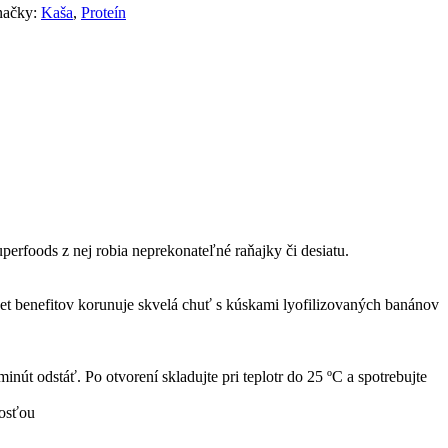
načky:
Kaša
,
Proteín
perfoods z nej robia neprekonateľné raňajky či desiatu.
čet benefitov korunuje skvelá chuť s kúskami lyofilizovaných banánov
út odstáť. Po otvorení skladujte pri teplotr do 25 ºC a spotrebujte
kosťou