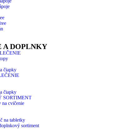
nápoje
ápoje
ree
free
án
 A DOPLNKY
LEČENIE
 topy
 a čiapky
LEČENIE
 a čiapky
 SORTIMENT
na cvičenie
 na tabletky
doplnkový sortiment