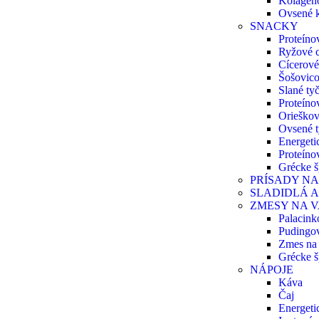
Kolagén
Ovsené 
SNACKY
Proteíno
Ryžové 
Cícerové
Šošovico
Slané ty
Proteíno
Orieškov
Ovsené t
Energeti
Proteíno
Grécke š
PRÍSADY NA
SLADIDLÁ 
ZMESY NA V
Palacink
Pudingo
Zmes na 
Grécke š
NÁPOJE
Káva
Čaj
Energeti