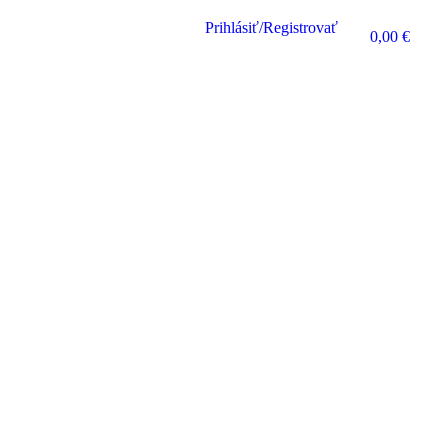
13
Prihlásiť/Registrovať
0
0,00
€