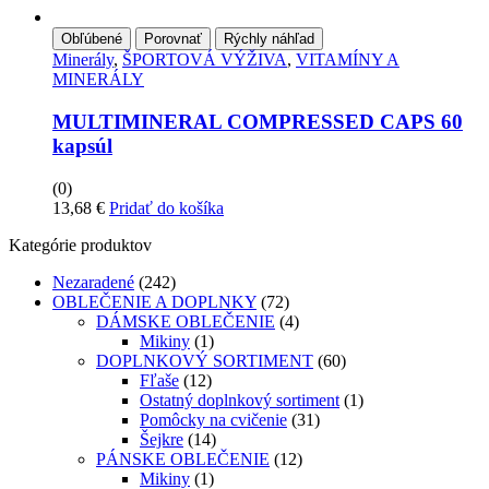
Obľúbené
Porovnať
Rýchly náhľad
Minerály
,
ŠPORTOVÁ VÝŽIVA
,
VITAMÍNY A
MINERÁLY
MULTIMINERAL COMPRESSED CAPS 60
kapsúl
(0)
13,68
€
Pridať do košíka
Kategórie produktov
Nezaradené
(242)
OBLEČENIE A DOPLNKY
(72)
DÁMSKE OBLEČENIE
(4)
Mikiny
(1)
DOPLNKOVÝ SORTIMENT
(60)
Fľaše
(12)
Ostatný doplnkový sortiment
(1)
Pomôcky na cvičenie
(31)
Šejkre
(14)
PÁNSKE OBLEČENIE
(12)
Mikiny
(1)