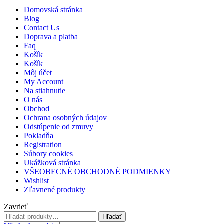
Domovská stránka
Blog
Contact Us
Doprava a platba
Faq
Košík
Košík
Môj účet
My Account
Na stiahnutie
O nás
Obchod
Ochrana osobných údajov
Odstúpenie od zmuvy
Pokladňa
Registration
Súbory cookies
Ukážková stránka
VŠEOBECNÉ OBCHODNÉ PODMIENKY
Wishlist
Zľavnené produkty
Zavrieť
Hľadať:
Hľadať