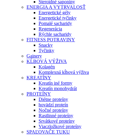
Steroidné saponíny
ENERGIA A VYTRVALOSŤ
Energetické gély
Energetické tyčinky
Pomalé sacharidy
Regenerácia
Rýchle sacharidy
FITNESS POTRAVINY
Snacky
Tyčinky
Gainery
KĹBOVÁ VÝŽIVA
Kolagén
Komplexná kĺbová výživa
KREATÍNY
Kreatín iné formy
Kreatín monohydrát
PROTEÍNY
Diétne proteíny
hovädzí proteín
Nočné proteíny
Rastlinné proteíny
Srvátkové proteíny
Viaczložkové proteíny
SPAĽOVAČE TUKU