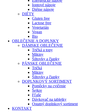
Energetické nápoje
Iontové nápoje
Diétne nápoje
DIÉTY
Gluten free
Lactose free
Vegetarián
Vegan
Bio
OBLEČENIE A DOPLNKY
DÁMSKE OBLEČENIE
Tričká a topy
Mikiny
Šiltovky a čiapky
PÁNSKE OBLEČENIE
Tričká
Mikiny
Šiltovky a čiapky
DOPLNKOVÝ SORTIMENT
Pomôcky na cvičenie
Šejkre
Fľaše
Dávkovač na tabletky
Ostatný doplnkový sortiment
KONTAKT