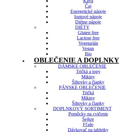
Káva
Čaj
Energetické nápoje
Iontové nápoje
Diétne nápoje
DIÉTY
Gluten free
Lactose free
Vegetarián
Vegan
Bio
OBLEČENIE A DOPLNKY
DÁMSKE OBLEČENIE
Tričká a topy
Mikiny
Šiltovky a čiapky
PÁNSKE OBLEČENIE
Tričká
Mikiny
Šiltovky a čiapky
DOPLNKOVÝ SORTIMENT
Pomôcky na cvičenie
Šejkre
Fľaše
Dávkovač na tabletky