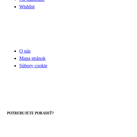
Wishlist
UŽITOČNÉ INFORMÁCIE
O nás
Mapa stránok
Súbory cookie
POTREBUJETE PORADIŤ?
+421 43 4303014