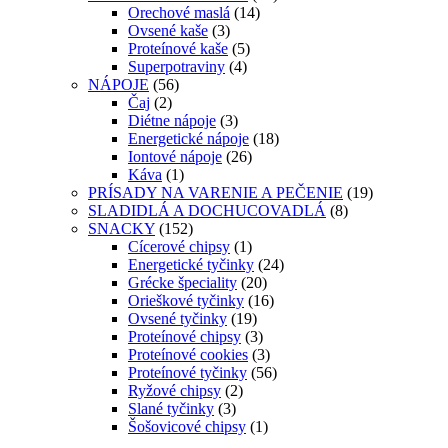
Orechové maslá
(14)
Ovsené kaše
(3)
Proteínové kaše
(5)
Superpotraviny
(4)
NÁPOJE
(56)
Čaj
(2)
Diétne nápoje
(3)
Energetické nápoje
(18)
Iontové nápoje
(26)
Káva
(1)
PRÍSADY NA VARENIE A PEČENIE
(19)
SLADIDLÁ A DOCHUCOVADLÁ
(8)
SNACKY
(152)
Cícerové chipsy
(1)
Energetické tyčinky
(24)
Grécke špeciality
(20)
Orieškové tyčinky
(16)
Ovsené tyčinky
(19)
Proteínové chipsy
(3)
Proteínové cookies
(3)
Proteínové tyčinky
(56)
Ryžové chipsy
(2)
Slané tyčinky
(3)
Šošovicové chipsy
(1)