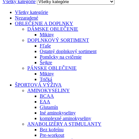
Všetky kategórie
Všetky kategórie
Nezaradené
OBLEČENIE A DOPLNKY
DÁMSKE OBLEČENIE
Mikiny
DOPLNKOVÝ SORTIMENT
Fľaše
Ostatný doplnkový sortiment
Pomôcky na cvičenie
Šejkre
PÁNSKE OBLEČENIE
Mikiny
Tričká
ŠPORTOVÁ VÝŽIVA
AMINOKYSELINY
BCAA
EAA
Glutamín
Iné aminokyseliny
komplexné aminokyseliny
ANABOLIZÉRY A STIMULANTY
Bez kofeínu
Pre-workout