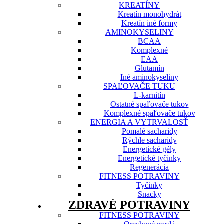
KREATÍNY
Kreatín monohydrát
Kreatín iné formy
AMINOKYSELINY
BCAA
Komplexné
EAA
Glutamín
Iné aminokyseliny
SPAĽOVAČE TUKU
L-karnitín
Ostatné spaľovače tukov
Komplexné spaľovače tukov
ENERGIA A VYTRVALOSŤ
Pomalé sacharidy
Rýchle sacharidy
Energetické gély
Energetické tyčinky
Regenerácia
FITNESS POTRAVINY
Tyčinky
Snacky
ZDRAVÉ POTRAVINY
FITNESS POTRAVINY