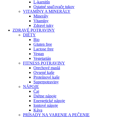
L-karnitín
Ostatné spaľovače tukov
VITAMÍNY A MINERÁLY
Minerály
Vitamíny
Zdravé tuky
ZDRAVÉ POTRAVINY
DIÉTY
Bio
Gluten free
Lactose free
Vegan
Vegetarián
FITNESS POTRAVINY
Orechové maslá
Ovsené kaše
Proteínové kaše
Superpotraviny
NÁPOJE
Čaj
Diétne nápoje
Energetické nápoje
Iontové nápoje
Káva
PRÍSADY NA VARENIE A PEČENIE