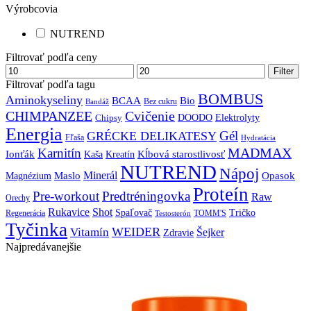
Výrobcovia
NUTREND
Filtrovať podľa ceny
Cena
Max
Filter
min
cena
Filtrovať podľa tagu
BOMBUS
Aminokyseliny
BCAA
Bio
Bez cukru
Bandáž
CHIMPANZEE
Cvičenie
DOODO
Elektrolyty
Chipsy
Energia
Gél
GRÉCKE DELIKATESY
Fľaša
Hydratácia
MADMAX
Karnitín
Ionťák
Kreatín
Kĺbová starostlivosť
Kaša
NUTREND
Nápoj
Minerál
Maslo
Opasok
Magnézium
Proteín
Pre-workout
Predtréningovka
Raw
Orechy
Shot
Rukavice
Spaľovač
Tričko
TOMM'S
Regenerácia
Testosterón
Tyčinka
WEIDER
Vitamín
Šejker
Zdravie
Najpredávanejšie