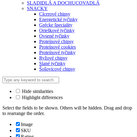
SLADIDLÁ A DOCHUCOVADLÁ
SNACKY
Cícerové chipsy
Energetické tyčinky
Grécke špeciality
Orieškové tyčinky
Ovsené tyčinky
Proteínové chipsy
Proteínové cookies
Proteínové tyčinky
Ryžové chipsy
Slané tyčinky
Šošovicové chipsy
Hide similarities
Highlight differences
Select the fields to be shown. Others will be hidden. Drag and drop
to rearrange the order.
Image
SKU
Rating