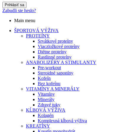
Prihlásiť sa
Zabudli ste heslo?
Main menu
ŠPORTOVÁ VÝŽIVA
PROTEÍNY
Srvátkové proteíny
Viaczložkové proteíny
Diétne proteíny
Rastlinné proteíny
ANABOLIZÉRY A STIMULANTY
Pre-workout
Steroidné saponíny
Kofeín
Bez kofeínu
VITAMÍNY A MINERÁLY
Vitamíny
Minerály
Zdravé tuky
KĹBOVÁ VÝŽIVA
Kolagén
Komplexná kĺbová výživa
KREATÍNY
Kreatín monohydrát