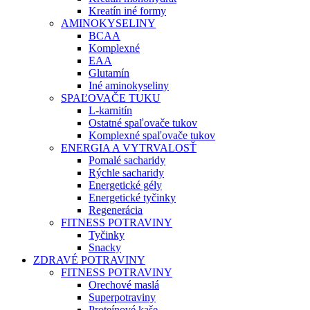
Kreatín iné formy
AMINOKYSELINY
BCAA
Komplexné
EAA
Glutamín
Iné aminokyseliny
SPAĽOVAČE TUKU
L-karnitín
Ostatné spaľovače tukov
Komplexné spaľovače tukov
ENERGIA A VYTRVALOSŤ
Pomalé sacharidy
Rýchle sacharidy
Energetické gély
Energetické tyčinky
Regenerácia
FITNESS POTRAVINY
Tyčinky
Snacky
ZDRAVÉ POTRAVINY
FITNESS POTRAVINY
Orechové maslá
Superpotraviny
Proteínové kaše