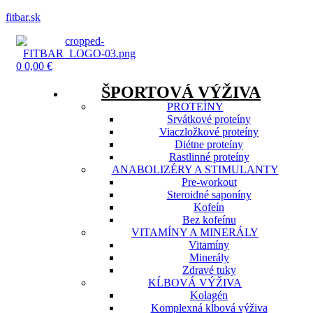
fitbar.sk
Menu
0
0,00
€
ŠPORTOVÁ VÝŽIVA
PROTEÍNY
Srvátkové proteíny
Viaczložkové proteíny
Diétne proteíny
Rastlinné proteíny
ANABOLIZÉRY A STIMULANTY
Pre-workout
Steroidné saponíny
Kofeín
Bez kofeínu
VITAMÍNY A MINERÁLY
Vitamíny
Minerály
Zdravé tuky
KĹBOVÁ VÝŽIVA
Kolagén
Komplexná kĺbová výživa