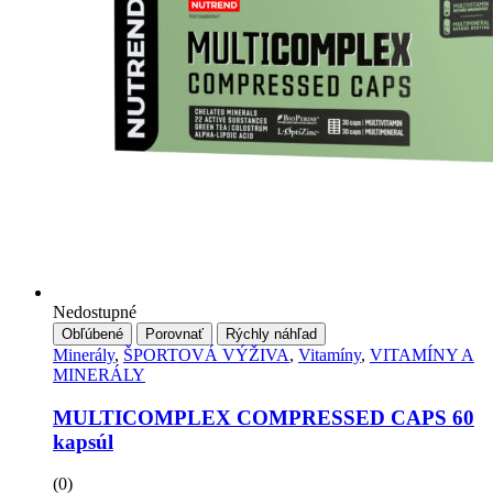
Nedostupné
Obľúbené
Porovnať
Rýchly náhľad
Minerály
,
ŠPORTOVÁ VÝŽIVA
,
Vitamíny
,
VITAMÍNY A
MINERÁLY
MULTICOMPLEX COMPRESSED CAPS 60
kapsúl
(0)