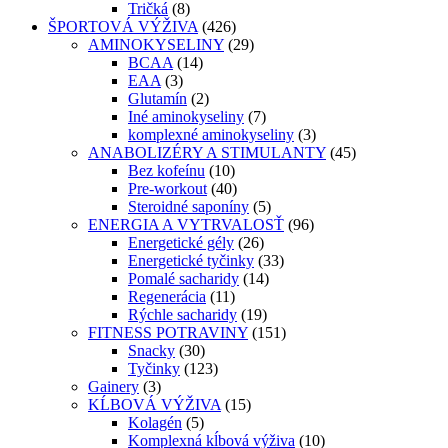
Tričká
(8)
ŠPORTOVÁ VÝŽIVA
(426)
AMINOKYSELINY
(29)
BCAA
(14)
EAA
(3)
Glutamín
(2)
Iné aminokyseliny
(7)
komplexné aminokyseliny
(3)
ANABOLIZÉRY A STIMULANTY
(45)
Bez kofeínu
(10)
Pre-workout
(40)
Steroidné saponíny
(5)
ENERGIA A VYTRVALOSŤ
(96)
Energetické gély
(26)
Energetické tyčinky
(33)
Pomalé sacharidy
(14)
Regenerácia
(11)
Rýchle sacharidy
(19)
FITNESS POTRAVINY
(151)
Snacky
(30)
Tyčinky
(123)
Gainery
(3)
KĹBOVÁ VÝŽIVA
(15)
Kolagén
(5)
Komplexná kĺbová výživa
(10)