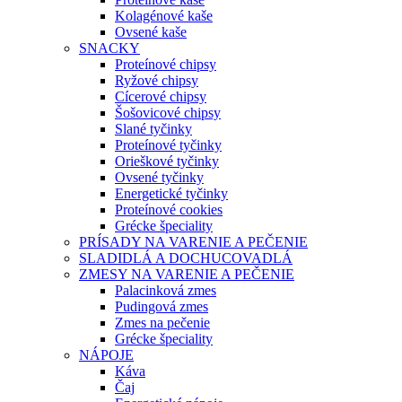
Kolagénové kaše
Ovsené kaše
SNACKY
Proteínové chipsy
Ryžové chipsy
Cícerové chipsy
Šošovicové chipsy
Slané tyčinky
Proteínové tyčinky
Orieškové tyčinky
Ovsené tyčinky
Energetické tyčinky
Proteínové cookies
Grécke špeciality
PRÍSADY NA VARENIE A PEČENIE
SLADIDLÁ A DOCHUCOVADLÁ
ZMESY NA VARENIE A PEČENIE
Palacinková zmes
Pudingová zmes
Zmes na pečenie
Grécke špeciality
NÁPOJE
Káva
Čaj