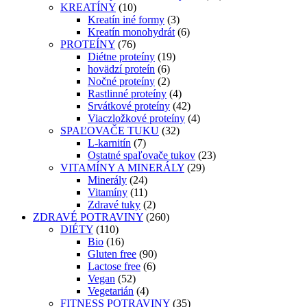
KREATÍNY
(10)
Kreatín iné formy
(3)
Kreatín monohydrát
(6)
PROTEÍNY
(76)
Diétne proteíny
(19)
hovädzí proteín
(6)
Nočné proteíny
(2)
Rastlinné proteíny
(4)
Srvátkové proteíny
(42)
Viaczložkové proteíny
(4)
SPAĽOVAČE TUKU
(32)
L-karnitín
(7)
Ostatné spaľovače tukov
(23)
VITAMÍNY A MINERÁLY
(29)
Minerály
(24)
Vitamíny
(11)
Zdravé tuky
(2)
ZDRAVÉ POTRAVINY
(260)
DIÉTY
(110)
Bio
(16)
Gluten free
(90)
Lactose free
(6)
Vegan
(52)
Vegetarián
(4)
FITNESS POTRAVINY
(35)