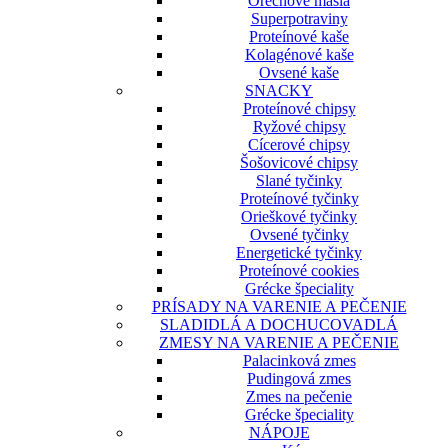
Orechové maslá
Superpotraviny
Proteínové kaše
Kolagénové kaše
Ovsené kaše
SNACKY
Proteínové chipsy
Ryžové chipsy
Cícerové chipsy
Šošovicové chipsy
Slané tyčinky
Proteínové tyčinky
Orieškové tyčinky
Ovsené tyčinky
Energetické tyčinky
Proteínové cookies
Grécke špeciality
PRÍSADY NA VARENIE A PEČENIE
SLADIDLÁ A DOCHUCOVADLÁ
ZMESY NA VARENIE A PEČENIE
Palacinková zmes
Pudingová zmes
Zmes na pečenie
Grécke špeciality
NÁPOJE