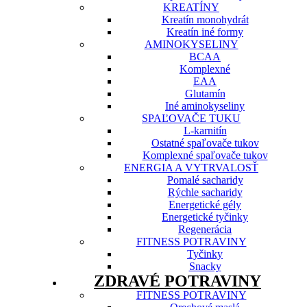
KREATÍNY
Kreatín monohydrát
Kreatín iné formy
AMINOKYSELINY
BCAA
Komplexné
EAA
Glutamín
Iné aminokyseliny
SPAĽOVAČE TUKU
L-karnitín
Ostatné spaľovače tukov
Komplexné spaľovače tukov
ENERGIA A VYTRVALOSŤ
Pomalé sacharidy
Rýchle sacharidy
Energetické gély
Energetické tyčinky
Regenerácia
FITNESS POTRAVINY
Tyčinky
Snacky
ZDRAVÉ POTRAVINY
FITNESS POTRAVINY