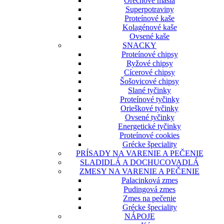
Orechové maslá
Superpotraviny
Proteínové kaše
Kolagénové kaše
Ovsené kaše
SNACKY
Proteínové chipsy
Ryžové chipsy
Cícerové chipsy
Šošovicové chipsy
Slané tyčinky
Proteínové tyčinky
Orieškové tyčinky
Ovsené tyčinky
Energetické tyčinky
Proteínové cookies
Grécke špeciality
PRÍSADY NA VARENIE A PEČENIE
SLADIDLÁ A DOCHUCOVADLÁ
ZMESY NA VARENIE A PEČENIE
Palacinková zmes
Pudingová zmes
Zmes na pečenie
Grécke špeciality
NÁPOJE