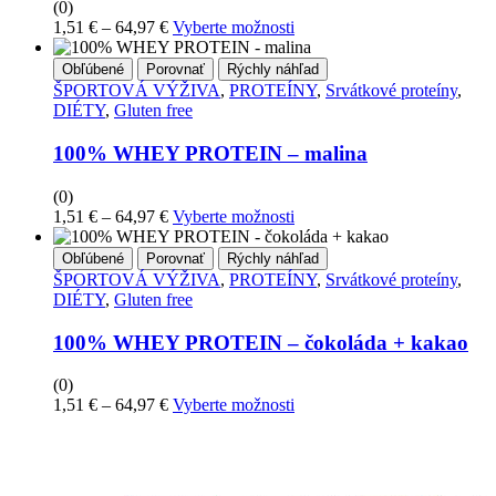
(0)
Price
Tento
1,51
€
–
64,97
€
Vyberte možnosti
range:
produkt
1,51 €
má
Obľúbené
Porovnať
Rýchly náhľad
through
viacero
ŠPORTOVÁ VÝŽIVA
,
PROTEÍNY
,
Srvátkové proteíny
,
64,97 €
variantov.
DIÉTY
,
Gluten free
Možnosti
si
100% WHEY PROTEIN – malina
môžete
vybrať
(0)
na
Price
Tento
1,51
€
–
64,97
€
Vyberte možnosti
stránke
range:
produkt
produktu
1,51 €
má
Obľúbené
Porovnať
Rýchly náhľad
through
viacero
ŠPORTOVÁ VÝŽIVA
,
PROTEÍNY
,
Srvátkové proteíny
,
64,97 €
variantov.
DIÉTY
,
Gluten free
Možnosti
si
100% WHEY PROTEIN – čokoláda + kakao
môžete
vybrať
(0)
na
Price
Tento
1,51
€
–
64,97
€
Vyberte možnosti
stránke
range:
produkt
produktu
1,51 €
má
through
viacero
64,97 €
variantov.