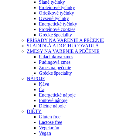
Slané tyčinky
Proteínové tyčinky
Orieškové tyčinky
Ovsené tyčinky
Energetické tyčinky
Proteínové cookies
Grécke špeciality
PRÍSADY NA VARENIE A PEČENIE
SLADIDLÁ A DOCHUCOVADLÁ
ZMESY NA VARENIE A PEČENIE
Palacinková zmes
Pudingová zmes
Zmes na pečenie
Grécke špeciality
NÁPOJE
Káva
Čaj
Energetické nápoje
Iontové nápoje
Diétne nápoje
DIÉTY
Gluten free
Lactose free
Vegetarián
Vegan