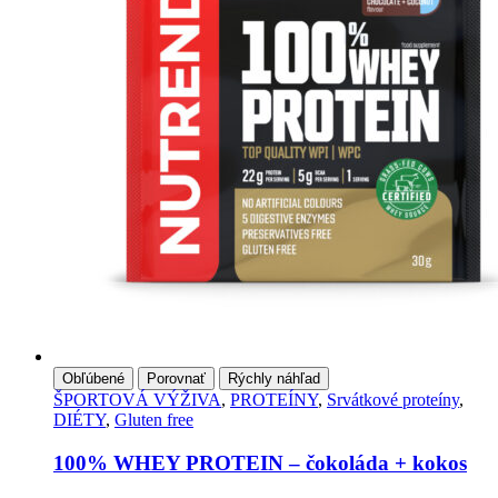
vybrať
na
stránke
produktu
Obľúbené
Porovnať
Rýchly náhľad
ŠPORTOVÁ VÝŽIVA
,
PROTEÍNY
,
Srvátkové proteíny
,
DIÉTY
,
Gluten free
100% WHEY PROTEIN – čokoláda + kokos