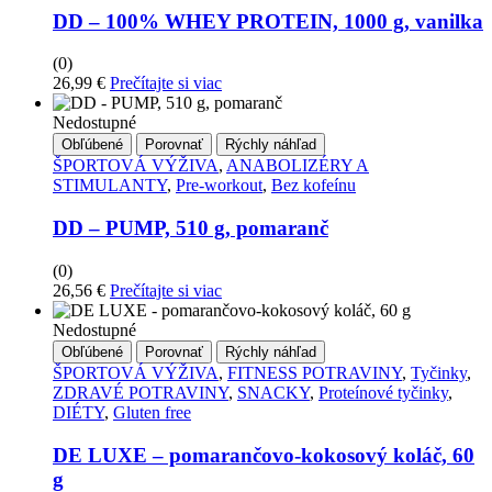
DD – 100% WHEY PROTEIN, 1000 g, vanilka
produktu
(0)
26,99
€
Prečítajte si viac
Nedostupné
Obľúbené
Porovnať
Rýchly náhľad
ŠPORTOVÁ VÝŽIVA
,
ANABOLIZÉRY A
STIMULANTY
,
Pre-workout
,
Bez kofeínu
DD – PUMP, 510 g, pomaranč
(0)
26,56
€
Prečítajte si viac
Nedostupné
Obľúbené
Porovnať
Rýchly náhľad
ŠPORTOVÁ VÝŽIVA
,
FITNESS POTRAVINY
,
Tyčinky
,
ZDRAVÉ POTRAVINY
,
SNACKY
,
Proteínové tyčinky
,
DIÉTY
,
Gluten free
DE LUXE – pomarančovo-kokosový koláč, 60
g