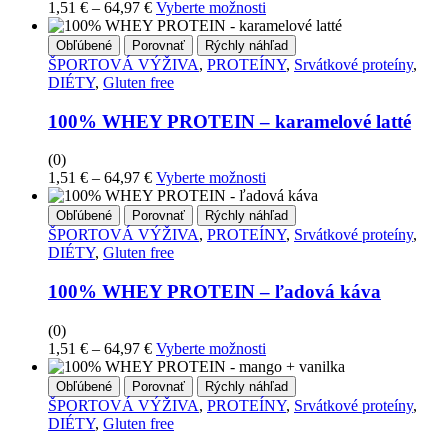
Price
Tento
1,51
€
–
64,97
€
Vyberte možnosti
produktu
range:
produkt
1,51 €
má
Obľúbené
Porovnať
Rýchly náhľad
through
viacero
ŠPORTOVÁ VÝŽIVA
,
PROTEÍNY
,
Srvátkové proteíny
,
64,97 €
variantov.
DIÉTY
,
Gluten free
Možnosti
si
100% WHEY PROTEIN – karamelové latté
môžete
vybrať
(0)
na
Price
Tento
1,51
€
–
64,97
€
Vyberte možnosti
stránke
range:
produkt
produktu
1,51 €
má
Obľúbené
Porovnať
Rýchly náhľad
through
viacero
ŠPORTOVÁ VÝŽIVA
,
PROTEÍNY
,
Srvátkové proteíny
,
64,97 €
variantov.
DIÉTY
,
Gluten free
Možnosti
si
100% WHEY PROTEIN – ľadová káva
môžete
vybrať
(0)
na
Price
Tento
1,51
€
–
64,97
€
Vyberte možnosti
stránke
range:
produkt
produktu
1,51 €
má
Obľúbené
Porovnať
Rýchly náhľad
through
viacero
ŠPORTOVÁ VÝŽIVA
,
PROTEÍNY
,
Srvátkové proteíny
,
64,97 €
variantov.
DIÉTY
,
Gluten free
Možnosti