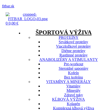
fitbar.sk
Menu
0
0,00
€
ŠPORTOVÁ VÝŽIVA
PROTEÍNY
Srvátkové proteíny
Viaczložkové proteíny
Diétne proteíny
Rastlinné proteíny
ANABOLIZÉRY A STIMULANTY
Pre-workout
Steroidné saponíny
Kofeín
Bez kofeínu
VITAMÍNY A MINERÁLY
Vitamíny
Minerály
Zdravé tuky
KĹBOVÁ VÝŽIVA
Kolagén
Komplexná kĺbová výživa