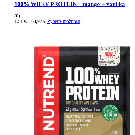
si
100% WHEY PROTEIN – mango + vanilka
môžete
vybrať
(0)
na
Price
Tento
1,51
€
–
64,97
€
Vyberte možnosti
stránke
range:
produkt
produktu
1,51 €
má
through
viacero
64,97 €
variantov.
Možnosti
si
môžete
vybrať
na
stránke
produktu