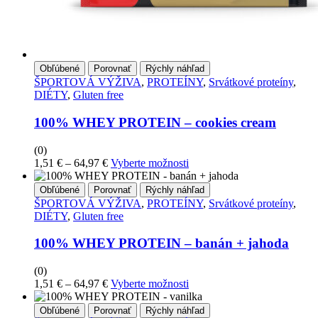
Obľúbené
Porovnať
Rýchly náhľad
ŠPORTOVÁ VÝŽIVA
,
PROTEÍNY
,
Srvátkové proteíny
,
DIÉTY
,
Gluten free
100% WHEY PROTEIN – cookies cream
(0)
Price
Tento
1,51
€
–
64,97
€
Vyberte možnosti
range:
produkt
1,51 €
má
Obľúbené
Porovnať
Rýchly náhľad
through
viacero
ŠPORTOVÁ VÝŽIVA
,
PROTEÍNY
,
Srvátkové proteíny
,
64,97 €
variantov.
DIÉTY
,
Gluten free
Možnosti
si
100% WHEY PROTEIN – banán + jahoda
môžete
vybrať
(0)
na
Price
Tento
1,51
€
–
64,97
€
Vyberte možnosti
stránke
range:
produkt
produktu
1,51 €
má
Obľúbené
Porovnať
Rýchly náhľad