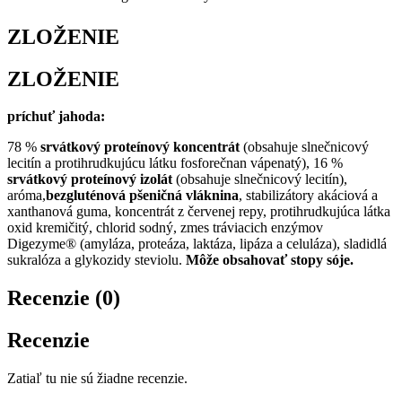
ZLOŽENIE
ZLOŽENIE
príchuť jahoda:
78 %
srvátkový proteínový koncentrát
(obsahuje slnečnicový
lecitín a protihrudkujúcu látku fosforečnan vápenatý), 16 %
srvátkový proteínový izolát
(obsahuje slnečnicový lecitín),
aróma,
bezgluténová pšeničná vláknina
, stabilizátory akáciová a
xanthanová guma, koncentrát z červenej repy, protihrudkujúca látka
oxid kremičitý, chlorid sodný, zmes tráviacich enzýmov
Digezyme® (amyláza, proteáza, laktáza, lipáza a celuláza), sladidlá
sukralóza a glykozidy steviolu.
Môže obsahovať stopy sóje.
Recenzie (0)
Recenzie
Zatiaľ tu nie sú žiadne recenzie.