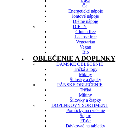
Káva
Čaj
Energetické nápoje
Iontové nápoje
Diétne nápoje
DIÉTY
Gluten free
Lactose free
Vegetarián
Vegan
Bio
OBLEČENIE A DOPLNKY
DÁMSKE OBLEČENIE
Tričká a topy
Mikiny
Šiltovky a čiapky
PÁNSKE OBLEČENIE
Tričká
Mikiny
Šiltovky a čiapky
DOPLNKOVÝ SORTIMENT
Pomôcky na cvičenie
Šejkre
Fľaše
Dávkovač na tabletky