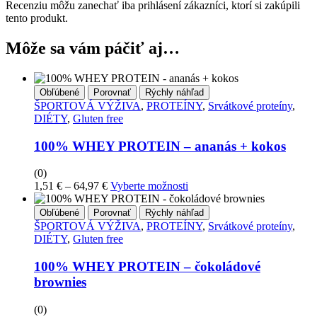
Recenziu môžu zanechať iba prihlásení zákazníci, ktorí si zakúpili
tento produkt.
Môže sa vám páčiť aj…
Obľúbené
Porovnať
Rýchly náhľad
ŠPORTOVÁ VÝŽIVA
,
PROTEÍNY
,
Srvátkové proteíny
,
DIÉTY
,
Gluten free
100% WHEY PROTEIN – ananás + kokos
(0)
Price
Tento
1,51
€
–
64,97
€
Vyberte možnosti
range:
produkt
1,51 €
má
Obľúbené
Porovnať
Rýchly náhľad
through
viacero
ŠPORTOVÁ VÝŽIVA
,
PROTEÍNY
,
Srvátkové proteíny
,
64,97 €
variantov.
DIÉTY
,
Gluten free
Možnosti
si
100% WHEY PROTEIN – čokoládové
môžete
brownies
vybrať
na
(0)
stránke