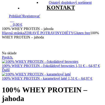
Ostatný doplnkový sortiment
KONTAKT
Prihlásiť/Registrovať
13
0
0,00
€
100% WHEY PROTEIN – jahoda
Hlavná stránka
ZDRAVÉ POTRAVINY
DIÉTY
Gluten free
100%
WHEY PROTEIN – jahoda
Dostupnosť:
Na sklade
Predch.
Pri
100% WHEY PROTEIN - čokoládové brownies
1,51
€
–
64,97
€
ran
Ďalší
1,5
Price
thr
100% WHEY PROTEIN - karamelové latté
1,51
€
–
64,97
€
range:
64,
1,51 €
100% WHEY PROTEIN –
through
64,97 €
jahoda