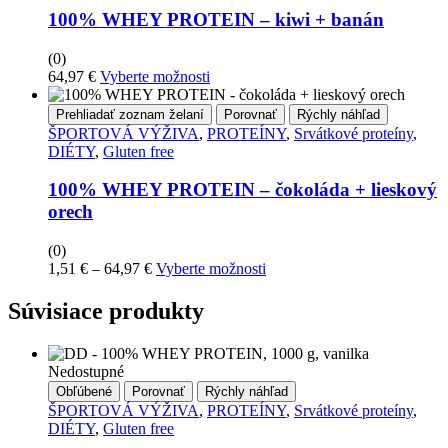
100% WHEY PROTEIN – kiwi + banán
(0)
Tento
64,97
€
Vyberte možnosti
produkt
má
Prehliadať zoznam želaní
Porovnať
Rýchly náhľad
viacero
ŠPORTOVÁ VÝŽIVA
,
PROTEÍNY
,
Srvátkové proteíny
,
variantov.
DIÉTY
,
Gluten free
Možnosti
si
100% WHEY PROTEIN – čokoláda + lieskový
môžete
orech
vybrať
na
(0)
stránke
Price
Tento
1,51
€
–
64,97
€
Vyberte možnosti
produktu
range:
produkt
1,51 €
má
Súvisiace produkty
through
viacero
64,97 €
variantov.
Možnosti
Nedostupné
si
Obľúbené
Porovnať
Rýchly náhľad
môžete
ŠPORTOVÁ VÝŽIVA
,
PROTEÍNY
,
Srvátkové proteíny
,
vybrať
DIÉTY
,
Gluten free
na
stránke