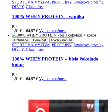
through
viacero
ŠPORTOVÁ VÝŽIVA
,
PROTEÍNY
,
Srvátkové proteíny
,
64,97 €
variantov.
DIÉTY
,
Gluten free
Možnosti
si
100% WHEY PROTEIN – vanilka
môžete
vybrať
(0)
na
Price
Tento
1,51
€
–
64,97
€
Vyberte možnosti
stránke
range:
produkt
produktu
1,51 €
má
Obľúbené
Porovnať
Rýchly náhľad
through
viacero
ŠPORTOVÁ VÝŽIVA
,
PROTEÍNY
,
Srvátkové proteíny
,
64,97 €
variantov.
DIÉTY
,
Gluten free
Možnosti
si
100% WHEY PROTEIN – biela čokoláda +
môžete
kokos
vybrať
na
(0)
stránke
Price
Tento
1,51
€
–
64,97
€
Vyberte možnosti
produktu
range:
produkt
1,51 €
má
through
viacero
64,97 €
variantov.
Možnosti
si
môžete