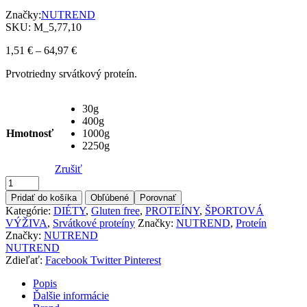
Značky:
NUTREND
SKU:
M_5,77,10
Price
1,51
€
–
64,97
€
range:
Prvotriedny srvátkový proteín.
1,51 €
through
64,97 €
30g
400g
Hmotnosť
1000g
2250g
Zrušiť
Množstvo
Pridať do košíka
Obľúbené
Porovnať
Kategórie:
DIÉTY
,
Gluten free
,
PROTEÍNY
,
ŠPORTOVÁ
VÝŽIVA
,
Srvátkové proteíny
Značky:
NUTREND
,
Proteín
Značky:
NUTREND
NUTREND
Zdieľať:
Facebook
Twitter
Pinterest
Popis
Ďalšie informácie