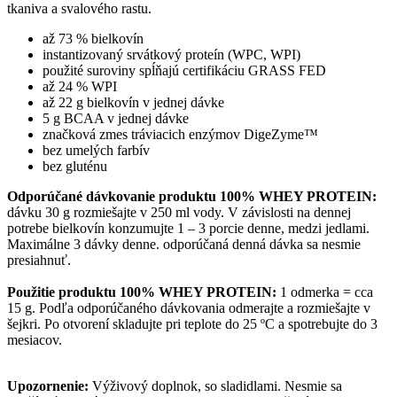
tkaniva a svalového rastu.
až 73 % bielkovín
instantizovaný srvátkový proteín (WPC, WPI)
použité suroviny spĺňajú certifikáciu GRASS FED
až 24 % WPI
až 22 g bielkovín v jednej dávke
5 g BCAA v jednej dávke
značková zmes tráviacich enzýmov DigeZyme™
bez umelých farbív
bez gluténu
Odporúčané dávkovanie produktu 100% WHEY PROTEIN:
dávku 30 g rozmiešajte v 250 ml vody. V závislosti na dennej
potrebe bielkovín konzumujte 1 – 3 porcie denne, medzi jedlami.
Maximálne 3 dávky denne. odporúčaná denná dávka sa nesmie
presiahnuť.
Použitie produktu 100% WHEY PROTEIN:
1 odmerka = cca
15 g. Podľa odporúčaného dávkovania odmerajte a rozmiešajte v
šejkri. Po otvorení skladujte pri teplote do 25 ºC a spotrebujte do 3
mesiacov.
Upozornenie:
Výživový doplnok, so sladidlami. Nesmie sa