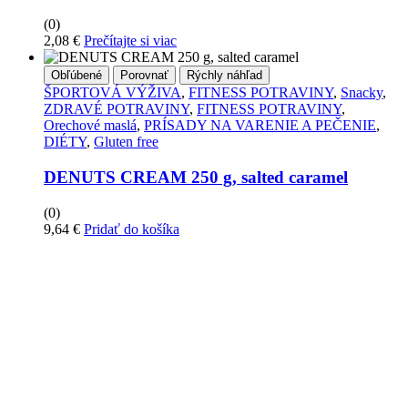
(0)
2,08
€
Prečítajte si viac
Obľúbené
Porovnať
Rýchly náhľad
ŠPORTOVÁ VÝŽIVA
,
FITNESS POTRAVINY
,
Snacky
,
ZDRAVÉ POTRAVINY
,
FITNESS POTRAVINY
,
Orechové maslá
,
PRÍSADY NA VARENIE A PEČENIE
,
DIÉTY
,
Gluten free
DENUTS CREAM 250 g, salted caramel
(0)
9,64
€
Pridať do košíka
PRIHLÁSTE SA PRE
ODBER NOVINIEK