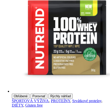
Možnosti
si
môžete
vybrať
na
stránke
produktu
Obľúbené
Porovnať
Rýchly náhľad
ŠPORTOVÁ VÝŽIVA
,
PROTEÍNY
,
Srvátkové proteíny
,
DIÉTY
,
Gluten free