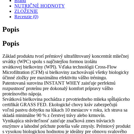
Brand
NUTRIČNÉ HODNOTY
ZLOŽENIE
Recenzie (0)
Popis
Popis
Základ produktu tvorí prémiový ultrafiltrovaný koncentrát mliečnej
srvátky (WPC) spolu s najčistejšou formou izolátu
srvátkovej bielkoviny (WPI). Vďaka technológii Cross-Flow
Microfiltration (CFM) si bielkoviny zachovávajú všetky biologicky
účinné zložky pre maximálnu efektivitu vášho tréningu.
Patentovaná surovina INSTANT WHEY zaisťuje perfektnú
rozpustnosť proteínu pre dokonalý komfort prípravy vášho
proteínového nápoja.
Srvátková bielkovina pochádza z prvotriedneho mlieka spĺňajúceho
certifikát GRASS FED. Ekologické chovy kráv zabezpečujú
voľnú pastvu dobytku na lúkach 10 mesiacov v roku, ich strava sa
skladá minimálne 90 % z čerstvej trávy alebo krmovín.
Vynikajúca stráviteľnosť zaisťuje značková zmes tráviacich
enzýmov a lahodné príchute potešia vaše zmysly. Prémiový produkt
s vysokou biologickou hodnotou je ideálny pre obnovu svalového