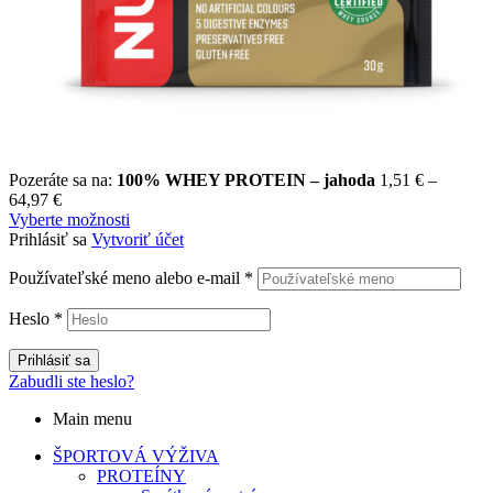
Pozeráte sa na:
100% WHEY PROTEIN – jahoda
1,51
€
–
Price
64,97
€
range:
Vyberte možnosti
1,51 €
Prihlásiť sa
Vytvoriť účet
through
Používateľské meno alebo e-mail
64,97 €
*
Heslo
*
Prihlásiť sa
Zabudli ste heslo?
Main menu
ŠPORTOVÁ VÝŽIVA
PROTEÍNY