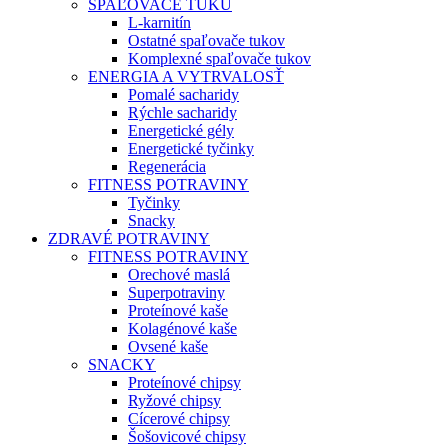
SPAĽOVAČE TUKU
L-karnitín
Ostatné spaľovače tukov
Komplexné spaľovače tukov
ENERGIA A VYTRVALOSŤ
Pomalé sacharidy
Rýchle sacharidy
Energetické gély
Energetické tyčinky
Regenerácia
FITNESS POTRAVINY
Tyčinky
Snacky
ZDRAVÉ POTRAVINY
FITNESS POTRAVINY
Orechové maslá
Superpotraviny
Proteínové kaše
Kolagénové kaše
Ovsené kaše
SNACKY
Proteínové chipsy
Ryžové chipsy
Cícerové chipsy
Šošovicové chipsy