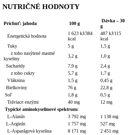
NUTRIČNÉ HODNOTY
Dávka – 30
Príchuť: jahoda
100 g
g
1 623 kJ/384
487 kJ/115
Energetická hodnota
kcal
kcal
Tuky
5 g
1,5 g
z toho nasýtené mastné
3,2 g
1,0 g
kyseliny
Sacharidy
7,9 g
2,4 g
z toho cukry
5,7 g
1,7 g
Vláknina
1,5 g
0,45 g
Bielkoviny
76 g
22,8 g
Soľ
1,8 g
0,5 g
Tráviace enzými
40 mg
12 mg
Typické aminokyselinové spektrum:
L-Alanín
3 792 mg
1 138 mg
L-Arginín
1 757 mg
527 mg
L-Asparágová kyselina
8 171 mg
2 451 mg