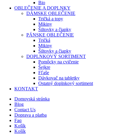
Bio
OBLEČENIE A DOPLNKY
DÁMSKE OBLEČENIE
Tričká a topy
Mikiny
Šiltovky a čiapky
PÁNSKE OBLEČENIE
Tričká
Mikiny
Šiltovky a čiapky
DOPLNKOVÝ SORTIMENT
Pomôcky na cvičenie
Šejkre
Fľaše
Dávkovač na tabletky
Ostatný doplnkový sortiment
KONTAKT
Domovská stránka
Blog
Contact Us
Doprava a platba
Faq
Košík
Košík