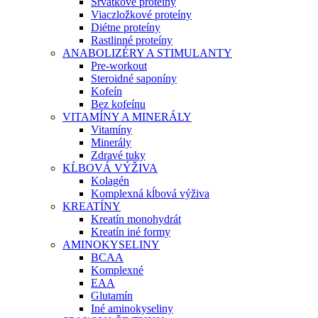
Srvátkové proteíny
Viaczložkové proteíny
Diétne proteíny
Rastlinné proteíny
ANABOLIZÉRY A STIMULANTY
Pre-workout
Steroidné saponíny
Kofeín
Bez kofeínu
VITAMÍNY A MINERÁLY
Vitamíny
Minerály
Zdravé tuky
KĹBOVÁ VÝŽIVA
Kolagén
Komplexná kĺbová výživa
KREATÍNY
Kreatín monohydrát
Kreatín iné formy
AMINOKYSELINY
BCAA
Komplexné
EAA
Glutamín
Iné aminokyseliny