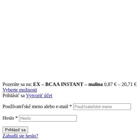
P
Pozeráte sa na:
EX – BCAA INSTANT – malina
0,87
€
–
20,71
€
r
Vyberte možnosti
0
Prihlásiť sa
Vytvoriť účet
t
Používateľské meno alebo e-mail
*
2
Heslo
*
Prihlásiť sa
Zabudli ste heslo?