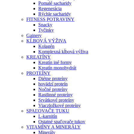
Pomalé sacharidy
Regenerácia
Rýchle sacharidy
FITNESS POTRAVINY
Snacky
Tyčinky
Gainery
KĹBOVÁ VÝŽIVA
Kolagén
Komplexná kĺbová výživa
KREATÍNY
Kreatín iné formy
Kreatín monohydrát
PROTEÍNY
Diétne proteíny
hovädzí proteín
Nočné proteíny
Rastlinné proteíny
Srvátkové proteíny
Viaczložkové proteíny
SPAĽOVAČE TUKU
L-karnitín
Ostatné spaľovače tukov
VITAMÍNY A MINERÁLY
Minerály