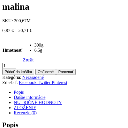
malina
SKU:
200,67M
Price
0,87
€
–
20,71
€
range:
0,87 €
300g
through
Hmotnosť
6.5g
20,71 €
Zrušiť
Množstvo
Pridať do košíka
Obľúbené
Porovnať
Kategória:
Nezaradené
Zdieľať:
Facebook
Twitter
Pinterest
Popis
Ďalšie informácie
NUTRIČNÉ HODNOTY
ZLOŽENIE
Recenzie (0)
Popis