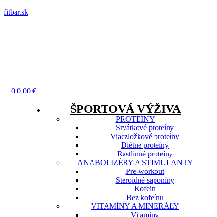
fitbar.sk
Menu
0
0,00
€
ŠPORTOVÁ VÝŽIVA
PROTEÍNY
Srvátkové proteíny
Viaczložkové proteíny
Diétne proteíny
Rastlinné proteíny
ANABOLIZÉRY A STIMULANTY
Pre-workout
Steroidné saponíny
Kofeín
Bez kofeínu
VITAMÍNY A MINERÁLY
Vitamíny