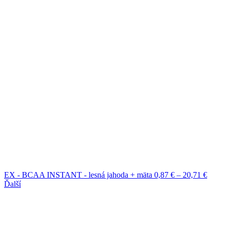
Price
EX - BCAA INSTANT - lesná jahoda + mäta
0,87
€
–
20,71
€
range:
Ďalší
0,87 €
throug
20,71 