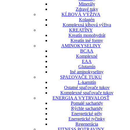
Minerály
Zdravé tuky
KĹBOVÁ VÝŽIVA
Kolagén
Komplexná kĺbová výživa
KREATÍNY
Kreatín monohydrát
Kreatín iné formy
AMINOKYSELINY
BCAA
Komplexné
EAA
Glutamín
Iné aminokyseliny
SPAĽOVAČE TUKU
L-karnitín
Ostatné spaľovače tukov
Komplexné spaľovače tukov
ENERGIA A VYTRVALOSŤ
Pomalé sacharidy
Rýchle sacharidy
Energetické gély
Energetické tyčinky
Regenerácia
FITNESS POTRAVINY