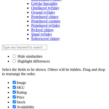
Grécke špeciality
Orieškové tyčinky
Ovsené tyčinky
Proteínové chipsy
Proteínové cookies
Proteínové tyčinky
Ryžové chipsy
Slané tyčinky
Šošovicové chipsy
Hide similarities
Highlight differences
Select the fields to be shown. Others will be hidden. Drag and drop
to rearrange the order.
Image
SKU
Rating
Price
Stock
Availability