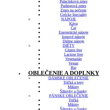
Palacinková zmes
Pudingová zmes
Zmes na pečenie
Grécke špeciality
NÁPOJE
Káva
Čaj
Energetické nápoje
Iontové nápoje
Diétne nápoje
DIÉTY
Gluten free
Lactose free
Vegetarián
Vegan
Bio
OBLEČENIE A DOPLNKY
DÁMSKE OBLEČENIE
Tričká a topy
Mikiny
Šiltovky a čiapky
PÁNSKE OBLEČENIE
Tričká
Mikiny
Šiltovky a čiapky