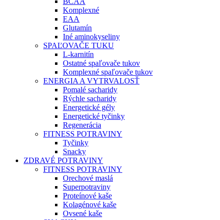
BCAA
Komplexné
EAA
Glutamín
Iné aminokyseliny
SPAĽOVAČE TUKU
L-karnitín
Ostatné spaľovače tukov
Komplexné spaľovače tukov
ENERGIA A VYTRVALOSŤ
Pomalé sacharidy
Rýchle sacharidy
Energetické gély
Energetické tyčinky
Regenerácia
FITNESS POTRAVINY
Tyčinky
Snacky
ZDRAVÉ POTRAVINY
FITNESS POTRAVINY
Orechové maslá
Superpotraviny
Proteínové kaše
Kolagénové kaše
Ovsené kaše