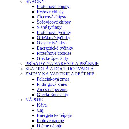
SNACKY
Proteínové chipsy
Ryžové chipsy
Cícerové chipsy
Šošovicové chipsy
Slané tyčinky
Proteínové tyčinky
Orieškové tyčinky
Ovsené tyčinky
Energetické tyčinky
Proteínové cookies
Grécke špeciality
PRÍSADY NA VARENIE A PEČENIE
SLADIDLÁ A DOCHUCOVADLÁ
ZMESY NA VARENIE A PEČENIE
Palacinková zmes
Pudingová zmes
Zmes na pečenie
Grécke špeciality
NÁPOJE
Káva
Čaj
Energetické nápoje
Iontové nápoje
Diétne nápoje