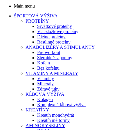
Main menu
ŠPORTOVÁ VÝŽIVA
PROTEÍNY
Srvátkové proteíny
Viaczložkové proteíny
Diétne proteíny
Rastlinné proteíny
ANABOLIZÉRY A STIMULANTY
Pre-workout
Steroidné saponíny
Kofeín
Bez kofeínu
VITAMÍNY A MINERÁLY
Vitamíny
Minerály
Zdravé tuky
KĹBOVÁ VÝŽIVA
Kolagén
Komplexná kĺbová výživa
KREATÍNY
Kreatín monohydrát
Kreatín iné formy
AMINOKYSELINY