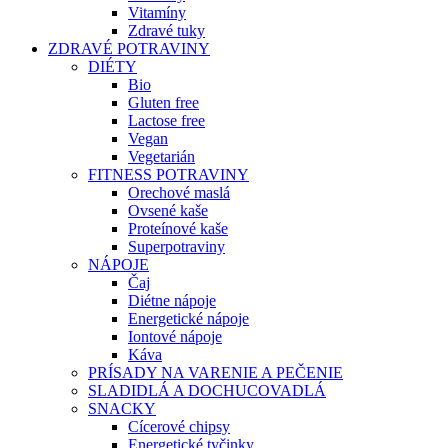
Vitamíny
Zdravé tuky
ZDRAVÉ POTRAVINY
DIÉTY
Bio
Gluten free
Lactose free
Vegan
Vegetarián
FITNESS POTRAVINY
Orechové maslá
Ovsené kaše
Proteínové kaše
Superpotraviny
NÁPOJE
Čaj
Diétne nápoje
Energetické nápoje
Iontové nápoje
Káva
PRÍSADY NA VARENIE A PEČENIE
SLADIDLÁ A DOCHUCOVADLÁ
SNACKY
Cícerové chipsy
Energetické tyčinky