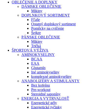
OBLEČENIE A DOPLNKY
DÁMSKE OBLEČENIE
Mikiny
DOPLNKOVÝ SORTIMENT
Fľaše
Ostatný doplnkový sortiment
Pomôcky na cvičenie
Šejkre
PÁNSKE OBLEČENIE
Mikiny
Tričká
ŠPORTOVÁ VÝŽIVA
AMINOKYSELINY
BCAA
EAA
Glutamín
Iné aminokyseliny
komplexné aminokyseliny
ANABOLIZÉRY A STIMULANTY
Bez kofeínu
Pre-workout
Steroidné saponíny
ENERGIA A VYTRVALOSŤ
Energetické gély
Energetické tyčinky