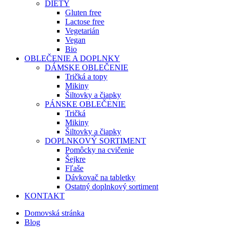
DIÉTY
Gluten free
Lactose free
Vegetarián
Vegan
Bio
OBLEČENIE A DOPLNKY
DÁMSKE OBLEČENIE
Tričká a topy
Mikiny
Šiltovky a čiapky
PÁNSKE OBLEČENIE
Tričká
Mikiny
Šiltovky a čiapky
DOPLNKOVÝ SORTIMENT
Pomôcky na cvičenie
Šejkre
Fľaše
Dávkovač na tabletky
Ostatný doplnkový sortiment
KONTAKT
Domovská stránka
Blog