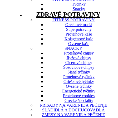
Tyčinky
Snacky
ZDRAVÉ POTRAVINY
FITNESS POTRAVINY
Orechové maslá
Superpotraviny
Proteínové kaše
Kolagénové kaše
Ovsené kaše
SNACKY
Proteínové chipsy
Ryžové chipsy
Cícerové chipsy
Šošovicové chipsy
Slané tyčinky
Proteínové tyčinky
Orieškové tyčinky
Ovsené tyčinky
Energetické tyčinky
Proteínové cookies
Grécke špeciality
PRÍSADY NA VARENIE A PEČENIE
SLADIDLÁ A DOCHUCOVADLÁ
ZMESY NA VARENIE A PEČENIE