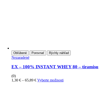
Obľúbené
Porovnať
Rýchly náhľad
Nezaradené
EX – 100% INSTANT WHEY 80 – tiramisu
(0)
Price
Tento
1,30
€
–
65,89
€
Vyberte možnosti
range:
produkt
1,30 €
má
through
viacero
65,89 €
variantov.
Možnosti
si