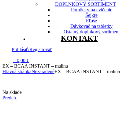
DOPLNKOVÝ SORTIMENT
Pomôcky na cvičenie
Šejkre
Fľaše
Dávkovač na tabletky
Ostatný doplnkový sortiment
KONTAKT
Prihlásiť/Registrovať
13
0
0,00
€
EX – BCAA INSTANT – malina
Hlavná stránka
Nezaradené
EX – BCAA INSTANT – malina
Dostupnosť:
Na sklade
Predch.