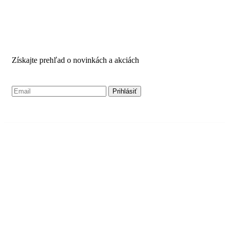
PRIHLÁSTE SA PRE
môžete
vybrať
ODBER NOVINIEK
na
stránke
produktu
Získajte prehľad o novinkách a akciách