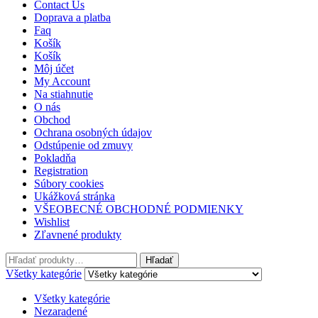
Contact Us
Doprava a platba
Faq
Košík
Košík
Môj účet
My Account
Na stiahnutie
O nás
Obchod
Ochrana osobných údajov
Odstúpenie od zmuvy
Pokladňa
Registration
Súbory cookies
Ukážková stránka
VŠEOBECNÉ OBCHODNÉ PODMIENKY
Wishlist
Zľavnené produkty
Hľadať:
Hľadať
Všetky kategórie
Všetky kategórie
Nezaradené