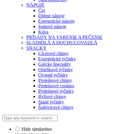
NÁPOJE
Čaj
Diétne nápoje
Energetické nápoje
Iontové nápoje
Káva
PRÍSADY NA VARENIE A PEČENIE
SLADIDLÁ A DOCHUCOVADLÁ
SNACKY
Cícerové chipsy
Energetické tyčinky
Grécke špeciality
Orieškové tyčinky
Ovsené tyčinky
Proteínové chipsy
Proteínové cookies
Proteínové tyčinky
Ryžové chipsy
Slané tyčinky
Šošovicové chipsy
Hide similarities