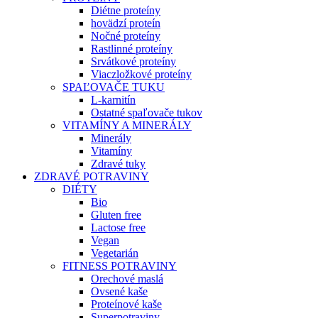
Diétne proteíny
hovädzí proteín
Nočné proteíny
Rastlinné proteíny
Srvátkové proteíny
Viaczložkové proteíny
SPAĽOVAČE TUKU
L-karnitín
Ostatné spaľovače tukov
VITAMÍNY A MINERÁLY
Minerály
Vitamíny
Zdravé tuky
ZDRAVÉ POTRAVINY
DIÉTY
Bio
Gluten free
Lactose free
Vegan
Vegetarián
FITNESS POTRAVINY
Orechové maslá
Ovsené kaše
Proteínové kaše
Superpotraviny