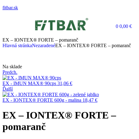
fitbar.sk
0
0,00
€
EX – IONTEX® FORTE – pomaranč
Hlavná stránka
Nezaradené
EX – IONTEX® FORTE – pomaranč
Na sklade
Predch.
EX - IMUN MAX® 90cps
31,06
€
Ďalší
EX - IONTEX® FORTE 600g - malina
18,47
€
EX – IONTEX® FORTE –
pomaranč