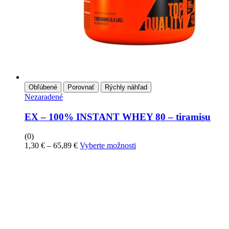
Obľúbené
Porovnať
Rýchly náhľad
Nezaradené
EX – 100% INSTANT WHEY 80 – tiramisu
(0)
1,30
€
–
65,89
€
Vyberte možnosti
PRIHLÁSTE SA PRE
ODBER NOVINIEK