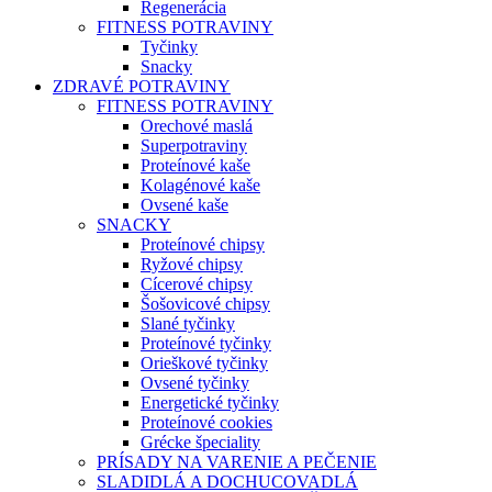
Regenerácia
FITNESS POTRAVINY
Tyčinky
Snacky
ZDRAVÉ POTRAVINY
FITNESS POTRAVINY
Orechové maslá
Superpotraviny
Proteínové kaše
Kolagénové kaše
Ovsené kaše
SNACKY
Proteínové chipsy
Ryžové chipsy
Cícerové chipsy
Šošovicové chipsy
Slané tyčinky
Proteínové tyčinky
Orieškové tyčinky
Ovsené tyčinky
Energetické tyčinky
Proteínové cookies
Grécke špeciality
PRÍSADY NA VARENIE A PEČENIE
SLADIDLÁ A DOCHUCOVADLÁ