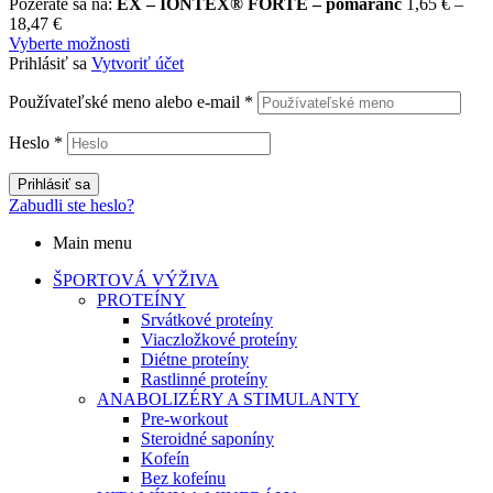
Pozeráte sa na:
EX – IONTEX® FORTE – pomaranč
1,65
€
–
18,47
€
Vyberte možnosti
Prihlásiť sa
Vytvoriť účet
Používateľské meno alebo e-mail
*
Heslo
*
Prihlásiť sa
Zabudli ste heslo?
Main menu
ŠPORTOVÁ VÝŽIVA
PROTEÍNY
Srvátkové proteíny
Viaczložkové proteíny
Diétne proteíny
Rastlinné proteíny
ANABOLIZÉRY A STIMULANTY
Pre-workout
Steroidné saponíny
Kofeín
Bez kofeínu