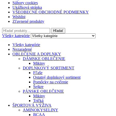
Súbory cookies
Ukážková stránka
VŠEOBECNÉ OBCHODNÉ PODMIENKY
Wishlist
Zľavnené produkty
Hľadať
Všetky kategórie
Všetky kategórie
Nezaradené
OBLEČENIE A DOPLNKY
DÁMSKE OBLEČENIE
Mikiny
DOPLNKOVÝ SORTIMENT
Fľaše
Ostatný doplnkový sortiment
Pomôcky na cvičenie
Šejkre
PÁNSKE OBLEČENIE
Mikiny
Tričká
ŠPORTOVÁ VÝŽIVA
AMINOKYSELINY
BCAA