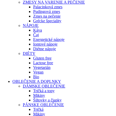
ZMESY NA VARENIE A PEČENIE
Palacinková zmes
Pudingová zmes
Zmes na pečenie
Grécke špeciality
NÁPOJE
Káva
Čaj
Energetické nápoje
Iontové nápoje
Diétne nápoje
DIÉTY
Gluten free
Lactose free
Vegetarián
Vegan
Bio
OBLEČENIE A DOPLNKY
DÁMSKE OBLEČENIE
Tričká a topy
Mikiny
Šiltovky a čiapky
PÁNSKE OBLEČENIE
Tričká
Mikiny