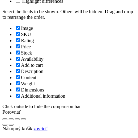
Highlight differences
Select the fields to be shown. Others will be hidden. Drag and drop
to rearrange the order.
Image
SKU
Rating
Price
Stock
Availability
Add to cart
Description
Content
Weight
Dimensions
Additional information
Click outside to hide the comparison bar
Porovnať
Nákupný košík
zavrieť