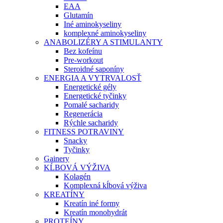
EAA
Glutamín
Iné aminokyseliny
komplexné aminokyseliny
ANABOLIZÉRY A STIMULANTY
Bez kofeínu
Pre-workout
Steroidné saponíny
ENERGIA A VYTRVALOSŤ
Energetické gély
Energetické tyčinky
Pomalé sacharidy
Regenerácia
Rýchle sacharidy
FITNESS POTRAVINY
Snacky
Tyčinky
Gainery
KĹBOVÁ VÝŽIVA
Kolagén
Komplexná kĺbová výživa
KREATÍNY
Kreatín iné formy
Kreatín monohydrát
PROTEÍNY