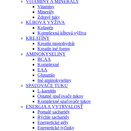
VITAMÍNY A MINERÁLY
Vitamíny
Minerály
Zdravé tuky
KĹBOVÁ VÝŽIVA
Kolagén
Komplexná kĺbová výživa
KREATÍNY
Kreatín monohydrát
Kreatín iné formy
AMINOKYSELINY
BCAA
Komplexné
EAA
Glutamín
Iné aminokyseliny
SPAĽOVAČE TUKU
L-karnitín
Ostatné spaľovače tukov
Komplexné spaľovače tukov
ENERGIA A VYTRVALOSŤ
Pomalé sacharidy
Rýchle sacharidy
Energetické gély
Energetické tyčinky