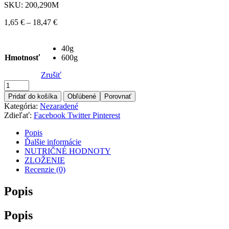
SKU:
200,290M
1,65
€
–
18,47
€
40g
Hmotnosť
600g
Zrušiť
Pridať do košíka
Obľúbené
Porovnať
Kategória:
Nezaradené
Zdieľať:
Facebook
Twitter
Pinterest
Popis
Ďalšie informácie
NUTRIČNÉ HODNOTY
ZLOŽENIE
Recenzie (0)
Popis
Popis