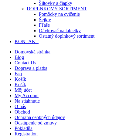
Šiltovky a čiapky
DOPLNKOVÝ SORTIMENT
Pomôcky na cvičenie
Šejkre
Fľaše
Dávkovač na tabletky
Ostatný doplnkový sortiment
KONTAKT
Domovská stránka
Blog
Contact Us
Doprava a platba
Faq
Košík
Košík
Môj účet
My Account
Na stiahnutie
O nás
Obchod
Ochrana osobných údajov
Odstúpenie od zmuvy
Pokladňa
Registration