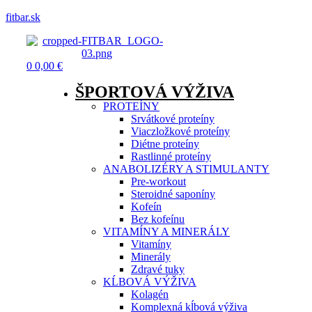
fitbar.sk
Menu
0
0,00
€
ŠPORTOVÁ VÝŽIVA
PROTEÍNY
Srvátkové proteíny
Viaczložkové proteíny
Diétne proteíny
Rastlinné proteíny
ANABOLIZÉRY A STIMULANTY
Pre-workout
Steroidné saponíny
Kofeín
Bez kofeínu
VITAMÍNY A MINERÁLY
Vitamíny
Minerály
Zdravé tuky
KĹBOVÁ VÝŽIVA
Kolagén
Komplexná kĺbová výživa