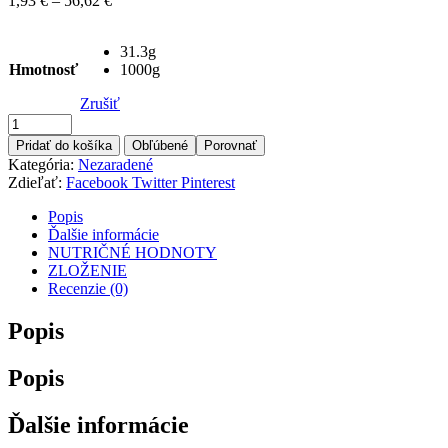
1,93
€
–
56,62
€
range:
1,93 €
31.3g
through
Hmotnosť
1000g
56,62 €
Zrušiť
Množstvo
Pridať do košíka
Obľúbené
Porovnať
Kategória:
Nezaradené
Zdieľať:
Facebook
Twitter
Pinterest
Popis
Ďalšie informácie
NUTRIČNÉ HODNOTY
ZLOŽENIE
Recenzie (0)
Popis
Popis
Ďalšie informácie