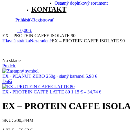
Ostatný doplnkový sortiment
KONTAKT
Prihlásiť/Registrovať
13
0
0,00
€
EX – PROTEIN CAFFE ISOLATE 90
Hlavná stránka
Nezaradené
EX – PROTEIN CAFFE ISOLATE 90
Dostupnosť:
Na sklade
Predch.
EX - PEANUT ZERO 250g - slaný karamel
5,98
€
Ďalší
Price
EX - PROTEIN CAFFE LATTE 80
1,15
€
–
34,74
€
range:
1,15 €
EX – PROTEIN CAFFE ISOLA
through
34,74 €
SKU:
200,344M
Price