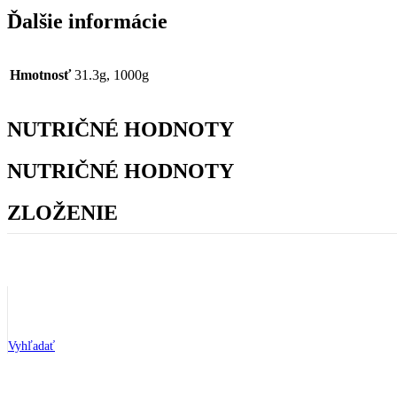
Ďalšie informácie
Hmotnosť
31.3g, 1000g
NUTRIČNÉ HODNOTY
NUTRIČNÉ HODNOTY
ZLOŽENIE
ZLOŽENIE
Recenzie (0)
Recenzie
Vyhľadať
Zatiaľ tu nie sú žiadne recenzie.