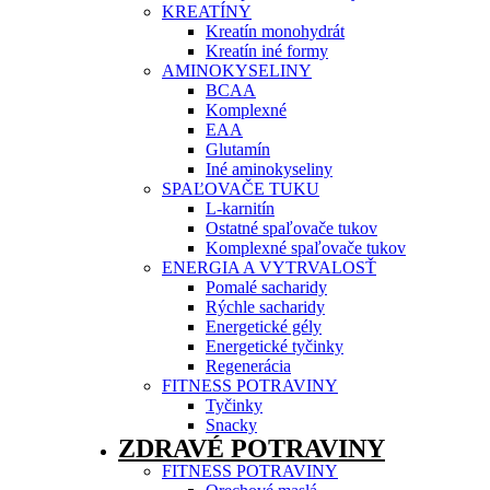
KREATÍNY
Kreatín monohydrát
Kreatín iné formy
AMINOKYSELINY
BCAA
Komplexné
EAA
Glutamín
Iné aminokyseliny
SPAĽOVAČE TUKU
L-karnitín
Ostatné spaľovače tukov
Komplexné spaľovače tukov
ENERGIA A VYTRVALOSŤ
Pomalé sacharidy
Rýchle sacharidy
Energetické gély
Energetické tyčinky
Regenerácia
FITNESS POTRAVINY
Tyčinky
Snacky
ZDRAVÉ POTRAVINY
FITNESS POTRAVINY