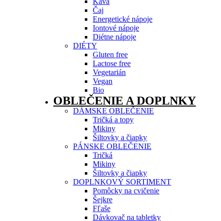
Káva
Čaj
Energetické nápoje
Iontové nápoje
Diétne nápoje
DIÉTY
Gluten free
Lactose free
Vegetarián
Vegan
Bio
OBLEČENIE A DOPLNKY
DÁMSKE OBLEČENIE
Tričká a topy
Mikiny
Šiltovky a čiapky
PÁNSKE OBLEČENIE
Tričká
Mikiny
Šiltovky a čiapky
DOPLNKOVÝ SORTIMENT
Pomôcky na cvičenie
Šejkre
Fľaše
Dávkovač na tabletky