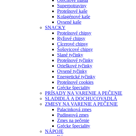
Orechové maslá
Superpotraviny
Proteínové kaše
Kolagénové kaše
Ovsené kaše
SNACKY
Proteínové chipsy
Ryžové chipsy
Cícerové chipsy
Šošovicové chipsy
Slané tyčinky
Proteínové tyčinky
Orieškové tyčinky
Ovsené tyčinky
Energetické tyčinky
Proteínové cookies
Grécke špeciality
PRÍSADY NA VARENIE A PEČENIE
SLADIDLÁ A DOCHUCOVADLÁ
ZMESY NA VARENIE A PEČENIE
Palacinková zmes
Pudingová zmes
Zmes na pečenie
Grécke špeciality
NÁPOJE