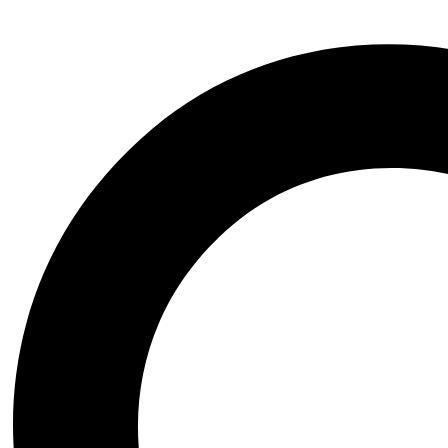
Recenziu môžu zanechať iba prihlásení zákazníci, ktorí si zakúpili ten
Súvisiace produkty
Obľúbené
Porovnať
Rýchly náhľad
Nezaradené
EX – ALMOND ZERO 250g – natural
(0)
10,14
€
Pridať do košíka