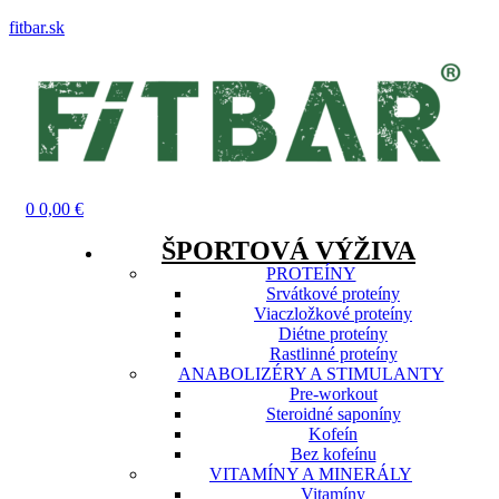
fitbar.sk
Menu
0
0,00
€
ŠPORTOVÁ VÝŽIVA
PROTEÍNY
Srvátkové proteíny
Viaczložkové proteíny
Diétne proteíny
Rastlinné proteíny
ANABOLIZÉRY A STIMULANTY
Pre-workout
Steroidné saponíny
Kofeín
Bez kofeínu
VITAMÍNY A MINERÁLY
Vitamíny