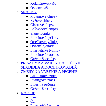
Kolagénové kaše
Ovsené kaše
SNACKY
Proteínové chipsy
Ryžové chipsy
Cícerové chipsy
Šošovicové chipsy
Slané tyčinky
Proteínové tyčinky
Orieškové tyčinky
Ovsené tyčinky
Energetické tyčinky
Proteínové cookies
Grécke špeciality
PRÍSADY NA VARENIE A PEČENIE
SLADIDLÁ A DOCHUCOVADLÁ
ZMESY NA VARENIE A PEČENIE
Palacinková zmes
Pudingová zmes
Zmes na pečenie
Grécke špeciality
NÁPOJE
Káva
Čaj
Energetické nápoje