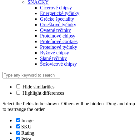
SNACKY
Cícerové chipsy
Energetické tyčinky
Grécke špeciality
Orieškové tyčinky
Ovsené tyčinky
Proteínové chipsy
Proteínové cookies
Proteínové tyčinky
Ryžové chipsy
Slané tyčinky
Šošovicové chipsy
Hide similarities
Highlight differences
Select the fields to be shown. Others will be hidden. Drag and drop
to rearrange the order.
Image
SKU
Rating
Price