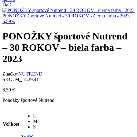
Ďalší
PONOŽKY športové Nutrend - 30 ROKOV - čierna farba - 2023
6,59
€
PONOŽKY športové Nutrend
– 30 ROKOV – biela farba –
2023
Značky:
NUTREND
SKU:
M_14,29,41
6,59
€
Ponožky športové Nutrend.
L
M
Veľkosť
S