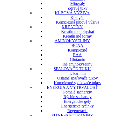
Minerály
Zdravé tuky
KĹBOVÁ VÝŽIVA
Kolagén
Komplexná kĺbová výživa
KREATÍNY
Kreatín monohydrát
Kreatín iné formy
AMINOKYSELINY
BCAA
Komplexné
EAA
Glutamín
Iné aminokyseliny
SPAĽOVAČE TUKU
L-karnitín
Ostatné spaľovače tukov
Komplexné spaľovače tukov
ENERGIA A VYTRVALOSŤ
Pomalé sacharidy
Rýchle sacharidy
Energetické gély
Energetické tyčinky
Regenerácia
FITNESS POTRAVINY