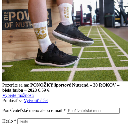
Pozeráte sa na:
PONOŽKY športové Nutrend – 30 ROKOV –
biela farba – 2023
6,59
€
Vyberte možnosti
Prihlásiť sa
Vytvoriť účet
Používateľské meno alebo e-mail
*
Heslo
*