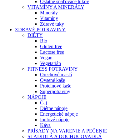
Ostatné spaľovače tukov
VITAMÍNY A MINERÁLY
Minerály
Vitamíny
Zdravé tuky
ZDRAVÉ POTRAVINY
DIÉTY
Bio
Gluten free
Lactose free
Vegan
Vegetarián
FITNESS POTRAVINY
Orechové maslá
Ovsené kaše
Proteínové kaše
Superpotraviny
NÁPOJE
Čaj
Diétne nápoje
Energetické nápoje
Iontové nápoje
Káva
PRÍSADY NA VARENIE A PEČENIE
SLADIDLÁ A DOCHUCOVADLÁ