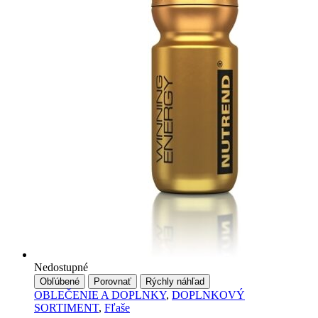
stránke
produktu
Nedostupné
Obľúbené
Porovnať
Rýchly náhľad
OBLEČENIE A DOPLNKY
,
DOPLNKOVÝ
SORTIMENT
,
Fľaše