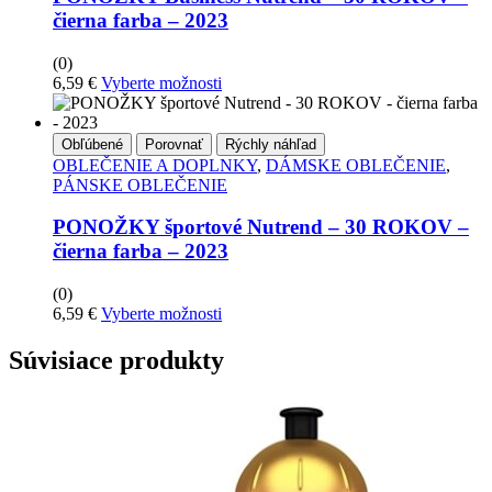
čierna farba – 2023
(0)
Tento
6,59
€
Vyberte možnosti
produkt
má
viacero
Obľúbené
Porovnať
Rýchly náhľad
variantov.
OBLEČENIE A DOPLNKY
,
DÁMSKE OBLEČENIE
,
Možnosti
PÁNSKE OBLEČENIE
si
môžete
PONOŽKY športové Nutrend – 30 ROKOV –
vybrať
čierna farba – 2023
na
stránke
(0)
produktu
Tento
6,59
€
Vyberte možnosti
produkt
má
Súvisiace produkty
viacero
variantov.
Možnosti
si
môžete
vybrať
na