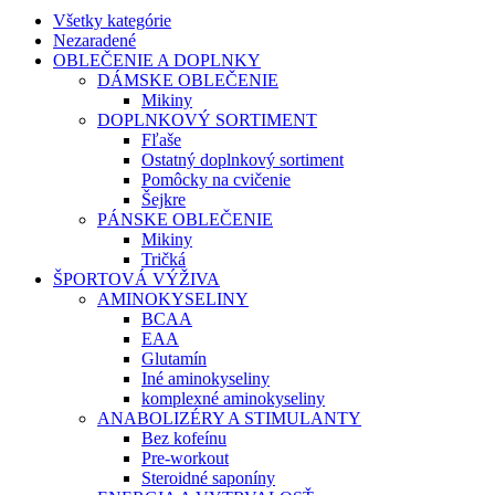
Všetky kategórie
Nezaradené
OBLEČENIE A DOPLNKY
DÁMSKE OBLEČENIE
Mikiny
DOPLNKOVÝ SORTIMENT
Fľaše
Ostatný doplnkový sortiment
Pomôcky na cvičenie
Šejkre
PÁNSKE OBLEČENIE
Mikiny
Tričká
ŠPORTOVÁ VÝŽIVA
AMINOKYSELINY
BCAA
EAA
Glutamín
Iné aminokyseliny
komplexné aminokyseliny
ANABOLIZÉRY A STIMULANTY
Bez kofeínu
Pre-workout
Steroidné saponíny