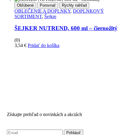
Obľúbené
Porovnať
Rýchly náhľad
OBLEČENIE A DOPLNKY
,
DOPLNKOVÝ
SORTIMENT
,
Šejkre
ŠEJKER NUTREND, 600 ml – čiernožltý
(0)
3,54
€
Pridať do košíka
PRIHLÁSTE SA PRE
ODBER NOVINIEK
Získajte prehľad o novinkách a akciách