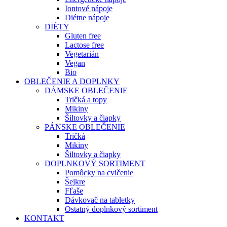
Iontové nápoje
Diétne nápoje
DIÉTY
Gluten free
Lactose free
Vegetarián
Vegan
Bio
OBLEČENIE A DOPLNKY
DÁMSKE OBLEČENIE
Tričká a topy
Mikiny
Šiltovky a čiapky
PÁNSKE OBLEČENIE
Tričká
Mikiny
Šiltovky a čiapky
DOPLNKOVÝ SORTIMENT
Pomôcky na cvičenie
Šejkre
Fľaše
Dávkovač na tabletky
Ostatný doplnkový sortiment
KONTAKT