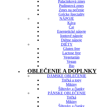
Palacinková zmes
Pudingová zmes
Zmes na pečenie
Grécke špeciality
NÁPOJE
Káva
Čaj
Energetické nápoje
Iontové nápoje
Diétne nápoje
DIÉTY
Gluten free
Lactose free
Vegetarián
Vegan
Bio
OBLEČENIE A DOPLNKY
DÁMSKE OBLEČENIE
Tričká a topy
Mikiny
Šiltovky a čiapky
PÁNSKE OBLEČENIE
Tričká
Mikiny
Šiltovky a čiapky