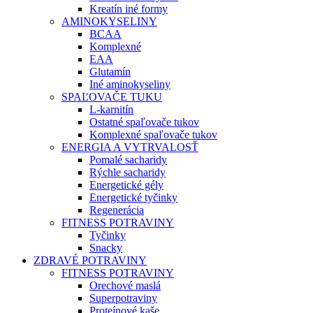
Kreatín iné formy
AMINOKYSELINY
BCAA
Komplexné
EAA
Glutamín
Iné aminokyseliny
SPAĽOVAČE TUKU
L-karnitín
Ostatné spaľovače tukov
Komplexné spaľovače tukov
ENERGIA A VYTRVALOSŤ
Pomalé sacharidy
Rýchle sacharidy
Energetické gély
Energetické tyčinky
Regenerácia
FITNESS POTRAVINY
Tyčinky
Snacky
ZDRAVÉ POTRAVINY
FITNESS POTRAVINY
Orechové maslá
Superpotraviny
Proteínové kaše