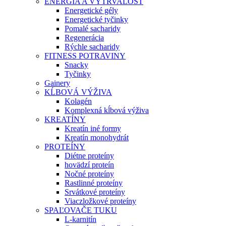
ENERGIA A VYTRVALOSŤ
Energetické gély
Energetické tyčinky
Pomalé sacharidy
Regenerácia
Rýchle sacharidy
FITNESS POTRAVINY
Snacky
Tyčinky
Gainery
KĹBOVÁ VÝŽIVA
Kolagén
Komplexná kĺbová výživa
KREATÍNY
Kreatín iné formy
Kreatín monohydrát
PROTEÍNY
Diétne proteíny
hovädzí proteín
Nočné proteíny
Rastlinné proteíny
Srvátkové proteíny
Viaczložkové proteíny
SPAĽOVAČE TUKU
L-karnitín