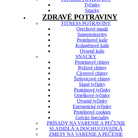
Tyčinky
Snacky
ZDRAVÉ POTRAVINY
FITNESS POTRAVINY
Orechové maslá
Superpotraviny
Proteínové kaše
Kolagénové kaše
Ovsené kaše
SNACKY
Proteínové chipsy
Ryžové chipsy
Cícerové chipsy
Šošovicové chipsy
Slané tyčinky
Proteínové tyčinky
Orieškové tyčinky
Ovsené tyčinky
Energetické tyčinky
Proteínové cookies
Grécke špeciality
PRÍSADY NA VARENIE A PEČENIE
SLADIDLÁ A DOCHUCOVADLÁ
ZMESY NA VARENIE A PEČENIE