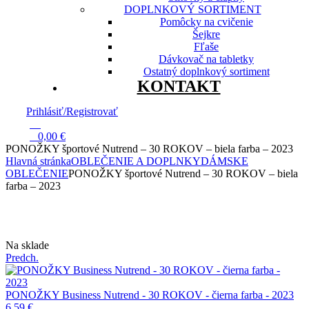
DOPLNKOVÝ SORTIMENT
Pomôcky na cvičenie
Šejkre
Fľaše
Dávkovač na tabletky
Ostatný doplnkový sortiment
KONTAKT
Prihlásiť/Registrovať
13
0
0,00
€
PONOŽKY športové Nutrend – 30 ROKOV – biela farba – 2023
Hlavná stránka
OBLEČENIE A DOPLNKY
DÁMSKE
OBLEČENIE
PONOŽKY športové Nutrend – 30 ROKOV – biela
farba – 2023
Dostupnosť:
Na sklade
Predch.
PONOŽKY Business Nutrend - 30 ROKOV - čierna farba - 2023
6,59
€