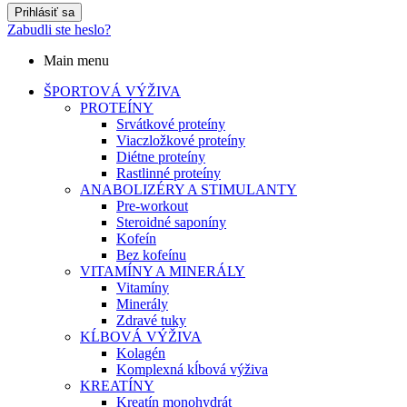
Prihlásiť sa
Zabudli ste heslo?
Main menu
ŠPORTOVÁ VÝŽIVA
PROTEÍNY
Srvátkové proteíny
Viaczložkové proteíny
Diétne proteíny
Rastlinné proteíny
ANABOLIZÉRY A STIMULANTY
Pre-workout
Steroidné saponíny
Kofeín
Bez kofeínu
VITAMÍNY A MINERÁLY
Vitamíny
Minerály
Zdravé tuky
KĹBOVÁ VÝŽIVA
Kolagén
Komplexná kĺbová výživa
KREATÍNY
Kreatín monohydrát