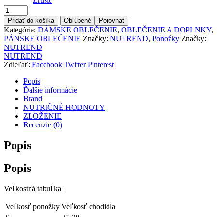
Zrušiť
Množstvo
Pridať do košíka
Obľúbené
Porovnať
Kategórie:
DÁMSKE OBLEČENIE
,
OBLEČENIE A DOPLNKY
,
PÁNSKE OBLEČENIE
Značky:
NUTREND
,
Ponožky
Značky:
NUTREND
NUTREND
Zdieľať:
Facebook
Twitter
Pinterest
Popis
Ďalšie informácie
Brand
NUTRIČNÉ HODNOTY
ZLOŽENIE
Recenzie (0)
Popis
Popis
Veľkostná tabuľka:
Veľkosť ponožky
Veľkosť chodidla