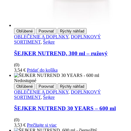
Obľúbené
Porovnať
Rýchly náhľad
OBLEČENIE A DOPLNKY
,
DOPLNKOVÝ
SORTIMENT
,
Šejkre
ŠEJKER NUTREND, 300 ml – ružový
(0)
3,54
€
Pridať do košíka
Nedostupné
Obľúbené
Porovnať
Rýchly náhľad
OBLEČENIE A DOPLNKY
,
DOPLNKOVÝ
SORTIMENT
,
Šejkre
ŠEJKER NUTREND 30 YEARS – 600 ml
(0)
3,53
€
Prečítajte si viac