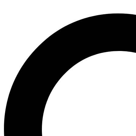
Značky:
NUTREND
SKU:
12,02,01
19,24
€
Tekutý koncentrát na prípravu hypotonického športového nápoja, s o
počas dňa. Je vhodný pred fyzickou aktivitou, počas nej aj po jej skon
93 na sklade
Množstvo
Pridať do košíka
Obľúbené
Porovnať
EAN:
8594014868593
Kategórie:
ENERGIA A VYTRVALOSŤ
,
Io
NUTREND
Zdieľať:
Facebook
Twitter
Pinterest
Popis
Brand
NUTRIČNÉ HODNOTY
ZLOŽENIE
Recenzie (0)
Popis