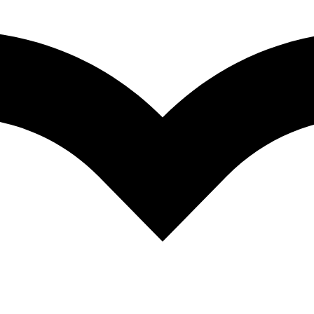
bsahom L-karnitínu, L-alanínu a taurínu. Nápoj je ľahko mineralizova
čení.
ntové nápoje
,
NÁPOJE
,
ŠPORTOVÁ VÝŽIVA
,
ZDRAVÉ POTRAV