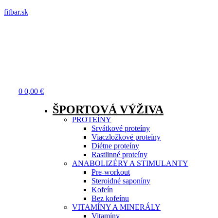
fitbar.sk
Menu
0
0,00
€
ŠPORTOVÁ VÝŽIVA
PROTEÍNY
Srvátkové proteíny
Viaczložkové proteíny
Diétne proteíny
Rastlinné proteíny
ANABOLIZÉRY A STIMULANTY
Pre-workout
Steroidné saponíny
Kofeín
Bez kofeínu
VITAMÍNY A MINERÁLY
Vitamíny