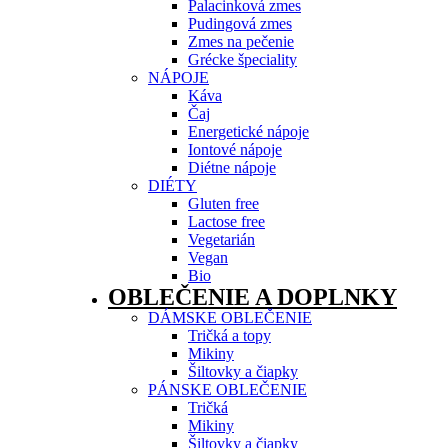
Palacinková zmes
Pudingová zmes
Zmes na pečenie
Grécke špeciality
NÁPOJE
Káva
Čaj
Energetické nápoje
Iontové nápoje
Diétne nápoje
DIÉTY
Gluten free
Lactose free
Vegetarián
Vegan
Bio
OBLEČENIE A DOPLNKY
DÁMSKE OBLEČENIE
Tričká a topy
Mikiny
Šiltovky a čiapky
PÁNSKE OBLEČENIE
Tričká
Mikiny
Šiltovky a čiapky