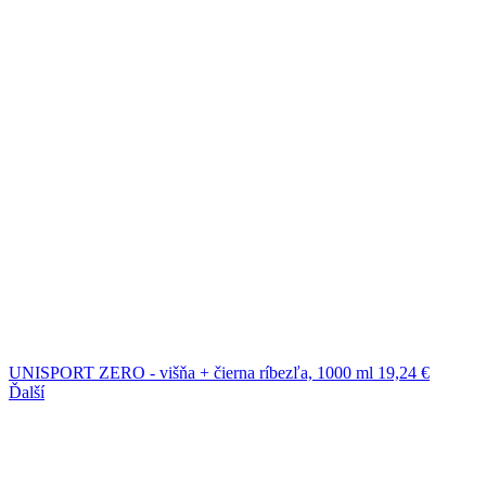
UNISPORT ZERO - višňa + čierna ríbezľa, 1000 ml
19,24
€
Ďalší