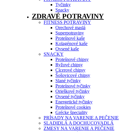
Tyčinky
Snacky
ZDRAVÉ POTRAVINY
FITNESS POTRAVINY
Orechové maslá
Superpotraviny
Proteínové kaše
Kolagénové kaše
Ovsené kaše
SNACKY
Proteínové chipsy
Ryžové chipsy
Cícerové chipsy
Šošovicové chipsy
Slané tyčinky
Proteínové tyčinky
Orieškové tyčinky
Ovsené tyčinky
Energetické tyčinky
Proteínové cookies
Grécke špeciality
PRÍSADY NA VARENIE A PEČENIE
SLADIDLÁ A DOCHUCOVADLÁ
ZMESY NA VARENIE A PEČENIE