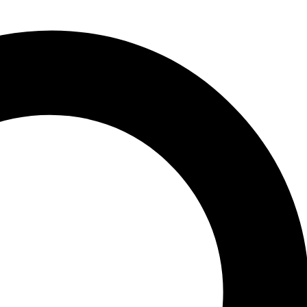
ný, umožňuje teda kvalitné doplňovanie pitného režimu kedykoľvek
INY
Značky:
Ionťák
,
NUTREND
Značky:
NUTREND