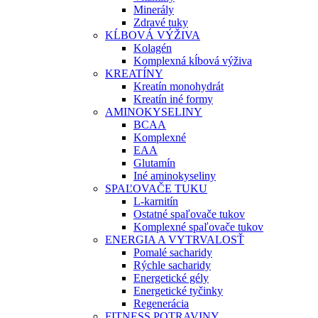
Minerály
Zdravé tuky
KĹBOVÁ VÝŽIVA
Kolagén
Komplexná kĺbová výživa
KREATÍNY
Kreatín monohydrát
Kreatín iné formy
AMINOKYSELINY
BCAA
Komplexné
EAA
Glutamín
Iné aminokyseliny
SPAĽOVAČE TUKU
L-karnitín
Ostatné spaľovače tukov
Komplexné spaľovače tukov
ENERGIA A VYTRVALOSŤ
Pomalé sacharidy
Rýchle sacharidy
Energetické gély
Energetické tyčinky
Regenerácia
FITNESS POTRAVINY