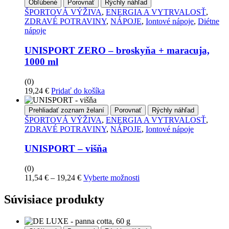
Obľúbené
Porovnať
Rýchly náhľad
ŠPORTOVÁ VÝŽIVA
,
ENERGIA A VYTRVALOSŤ
,
ZDRAVÉ POTRAVINY
,
NÁPOJE
,
Iontové nápoje
,
Diétne
nápoje
UNISPORT ZERO – broskyňa + maracuja,
1000 ml
(0)
19,24
€
Pridať do košíka
Prehliadať zoznam želaní
Porovnať
Rýchly náhľad
ŠPORTOVÁ VÝŽIVA
,
ENERGIA A VYTRVALOSŤ
,
ZDRAVÉ POTRAVINY
,
NÁPOJE
,
Iontové nápoje
UNISPORT – višňa
(0)
Price
Tento
11,54
€
–
19,24
€
Vyberte možnosti
range:
produkt
11,54 €
má
Súvisiace produkty
through
viacero
19,24 €
variantov.
Možnosti