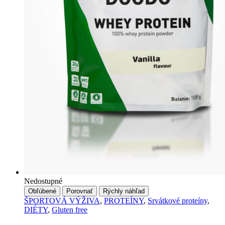
Nedostupné
Obľúbené
Porovnať
Rýchly náhľad
ŠPORTOVÁ VÝŽIVA
,
PROTEÍNY
,
Srvátkové proteíny
,
DIÉTY
,
Gluten free