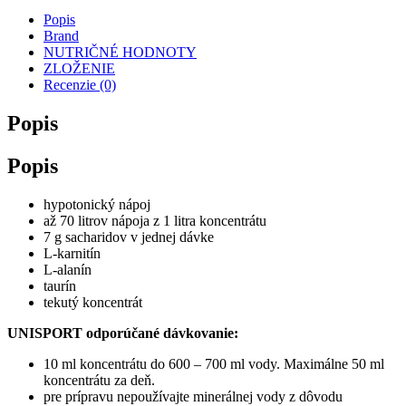
Popis
Brand
NUTRIČNÉ HODNOTY
ZLOŽENIE
Recenzie (0)
Popis
Popis
hypotonický nápoj
až 70 litrov nápoja z 1 litra koncentrátu
7 g sacharidov v jednej dávke
L-karnitín
L-alanín
taurín
tekutý koncentrát
UNISPORT odporúčané dávkovanie:
10 ml koncentrátu do 600 – 700 ml vody. Maximálne 50 ml
koncentrátu za deň.
pre prípravu nepoužívajte minerálnej vody z dôvodu