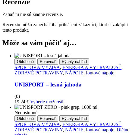
Recenzie
Zatiaľ tu nie sú žiadne recenzie.
Recenziu môžu zanechať iba prihlásení zákazníci, ktorí si zakúpili
tento produkt.
Môže sa vám páčiť aj…
Obľúbené
Porovnať
Rýchly náhľad
ŠPORTOVÁ VÝŽIVA
,
ENERGIA A VYTRVALOSŤ
,
ZDRAVÉ POTRAVINY
,
NÁPOJE
,
Iontové nápoje
UNISPORT – lesná jahoda
(0)
Tento
19,24
€
Vyberte možnosti
produkt
má
Nedostupné
viacero
Obľúbené
Porovnať
Rýchly náhľad
variantov.
ŠPORTOVÁ VÝŽIVA
,
ENERGIA A VYTRVALOSŤ
,
Možnosti
ZDRAVÉ POTRAVINY
,
NÁPOJE
,
Iontové nápoje
,
Diétne
si