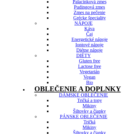
Palacinková zmes
Pudingová zmes
Zmes na pečenie
Grécke špeciality
NÁPOJE
Káva
Čaj
Energetické nápoje
Iontové nápoje
Diétne nápoje
DIÉTY
Gluten free
Lactose free
Vegetarián
Vegan
Bio
OBLEČENIE A DOPLNKY
DÁMSKE OBLEČENIE
Tričká a topy
Mikiny
Šiltovky a čiapky
PÁNSKE OBLEČENIE
Tričká
Mikiny
Šiltovky a čiapky