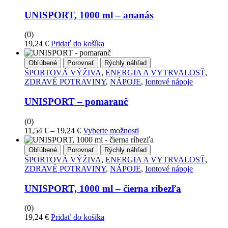
UNISPORT, 1000 ml – ananás
(0)
19,24
€
Pridať do košíka
Obľúbené
Porovnať
Rýchly náhľad
ŠPORTOVÁ VÝŽIVA
,
ENERGIA A VYTRVALOSŤ
,
ZDRAVÉ POTRAVINY
,
NÁPOJE
,
Iontové nápoje
UNISPORT – pomaranč
(0)
Price
Tento
11,54
€
–
19,24
€
Vyberte možnosti
range:
produkt
11,54 €
má
Obľúbené
Porovnať
Rýchly náhľad
through
viacero
ŠPORTOVÁ VÝŽIVA
,
ENERGIA A VYTRVALOSŤ
,
19,24 €
variantov.
ZDRAVÉ POTRAVINY
,
NÁPOJE
,
Iontové nápoje
Možnosti
si
UNISPORT, 1000 ml – čierna ríbezľa
môžete
vybrať
(0)
na
19,24
€
Pridať do košíka
stránke