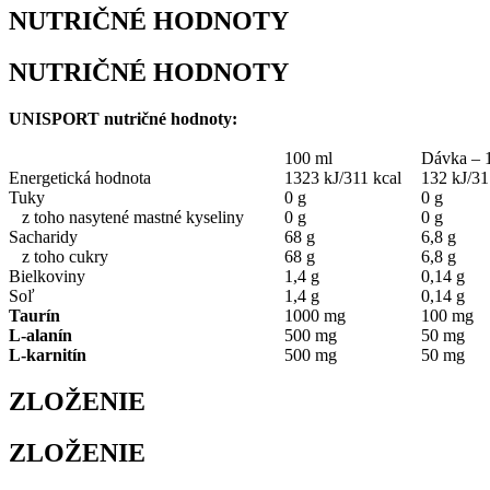
NUTRIČNÉ HODNOTY
NUTRIČNÉ HODNOTY
UNISPORT nutričné hodnoty:
100 ml
Dávka – 
Energetická hodnota
1323 kJ/311 kcal
132 kJ/31
Tuky
0 g
0 g
z toho nasytené mastné kyseliny
0 g
0 g
Sacharidy
68 g
6,8 g
z toho cukry
68 g
6,8 g
Bielkoviny
1,4 g
0,14 g
Soľ
1,4 g
0,14 g
Taurín
1000 mg
100 mg
L-alanín
500 mg
50 mg
L-karnitín
500 mg
50 mg
ZLOŽENIE
ZLOŽENIE