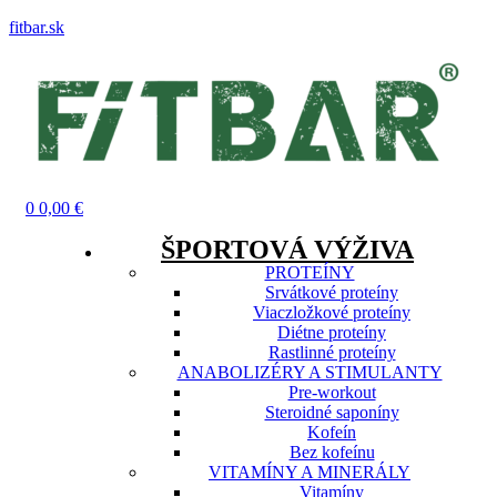
fitbar.sk
Menu
0
0,00
€
ŠPORTOVÁ VÝŽIVA
PROTEÍNY
Srvátkové proteíny
Viaczložkové proteíny
Diétne proteíny
Rastlinné proteíny
ANABOLIZÉRY A STIMULANTY
Pre-workout
Steroidné saponíny
Kofeín
Bez kofeínu
VITAMÍNY A MINERÁLY
Vitamíny