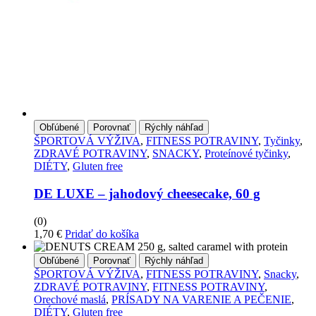
Obľúbené
Porovnať
Rýchly náhľad
ŠPORTOVÁ VÝŽIVA
,
FITNESS POTRAVINY
,
Tyčinky
,
ZDRAVÉ POTRAVINY
,
SNACKY
,
Proteínové tyčinky
,
DIÉTY
,
Gluten free
DE LUXE – jahodový cheesecake, 60 g
(0)
1,70
€
Pridať do košíka
Obľúbené
Porovnať
Rýchly náhľad
ŠPORTOVÁ VÝŽIVA
,
FITNESS POTRAVINY
,
Snacky
,
ZDRAVÉ POTRAVINY
,
FITNESS POTRAVINY
,
Orechové maslá
,
PRÍSADY NA VARENIE A PEČENIE
,
DIÉTY
,
Gluten free