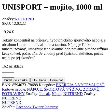
11,54 €
UNISPORT – mojito, 1000 ml
through
19,24 €
Značky:
NUTREND
SKU:
12,02,22
19,24
€
Tekutý koncentrát na prípravu hypotonického športového nápoja, s
obsahom L-karnitínu, L-alanínu a taurínu. Nápoj je ľahko
mineralizovaný, umožňuje teda kvalitné doplňovanie pitného režimu
kedykoľvek počas dňa. Je vhodný pred fyzickou aktivitou, počas
nej aj po jej skončení.
162 na sklade
Množstvo
Pridať do košíka
Obľúbené
Porovnať
EAN:
8594073178688
Kategórie:
ENERGIA A VYTRVALOSŤ
,
Iontové nápoje
,
NÁPOJE
,
ŠPORTOVÁ VÝŽIVA
,
ZDRAVÉ
POTRAVINY
Značky:
Ionťák
,
Nápoj
,
NUTREND
Značky:
NUTREND
NUTREND
Zdieľať:
Facebook
Twitter
Pinterest