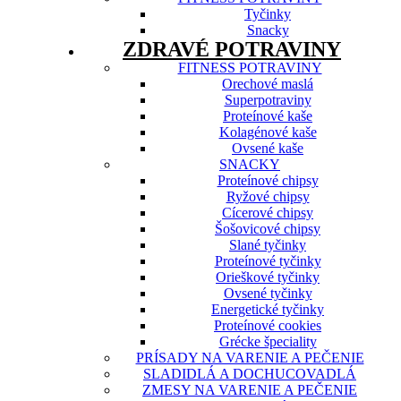
Tyčinky
Snacky
ZDRAVÉ POTRAVINY
FITNESS POTRAVINY
Orechové maslá
Superpotraviny
Proteínové kaše
Kolagénové kaše
Ovsené kaše
SNACKY
Proteínové chipsy
Ryžové chipsy
Cícerové chipsy
Šošovicové chipsy
Slané tyčinky
Proteínové tyčinky
Orieškové tyčinky
Ovsené tyčinky
Energetické tyčinky
Proteínové cookies
Grécke špeciality
PRÍSADY NA VARENIE A PEČENIE
SLADIDLÁ A DOCHUCOVADLÁ
ZMESY NA VARENIE A PEČENIE