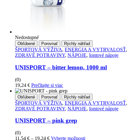
Nedostupné
Obľúbené
Porovnať
Rýchly náhľad
ŠPORTOVÁ VÝŽIVA
,
ENERGIA A VYTRVALOSŤ
,
ZDRAVÉ POTRAVINY
,
NÁPOJE
,
Iontové nápoje
UNISPORT – bitter lemon, 1000 ml
(0)
19,24
€
Prečítajte si viac
Obľúbené
Porovnať
Rýchly náhľad
ŠPORTOVÁ VÝŽIVA
,
ENERGIA A VYTRVALOSŤ
,
ZDRAVÉ POTRAVINY
,
NÁPOJE
,
Iontové nápoje
UNISPORT – pink grep
(0)
Price
Tento
11,54
€
–
19,24
€
Vyberte možnosti