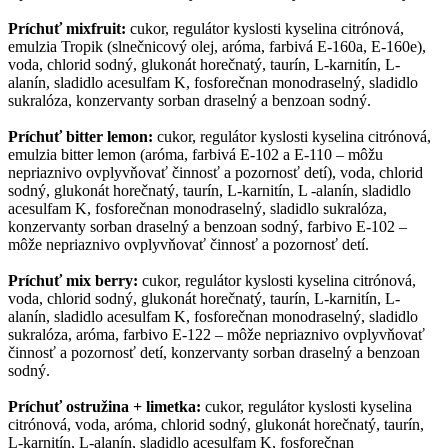
Príchuť mixfruit:
cukor, regulátor kyslosti kyselina citrónová,
emulzia Tropik (slnečnicový olej, aróma, farbivá E-160a, E-160e),
voda, chlorid sodný, glukonát horečnatý, taurín, L-karnitín, L-
alanín, sladidlo acesulfam K, fosforečnan monodraselný, sladidlo
sukralóza, konzervanty sorban draselný a benzoan sodný.
Príchuť bitter lemon:
cukor, regulátor kyslosti kyselina citrónová,
emulzia bitter lemon (aróma, farbivá E-102 a E-110 – môžu
nepriaznivo ovplyvňovať činnosť a pozornosť detí), voda, chlorid
sodný, glukonát horečnatý, taurín, L-karnitín, L -alanín, sladidlo
acesulfam K, fosforečnan monodraselný, sladidlo sukralóza,
konzervanty sorban draselný a benzoan sodný, farbivo E-102 –
môže nepriaznivo ovplyvňovať činnosť a pozornosť detí.
Príchuť mix berry:
cukor, regulátor kyslosti kyselina citrónová,
voda, chlorid sodný, glukonát horečnatý, taurín, L-karnitín, L-
alanín, sladidlo acesulfam K, fosforečnan monodraselný, sladidlo
sukralóza, aróma, farbivo E-122 – môže nepriaznivo ovplyvňovať
činnosť a pozornosť detí, konzervanty sorban draselný a benzoan
sodný.
Príchuť ostružina + limetka:
cukor, regulátor kyslosti kyselina
citrónová, voda, aróma, chlorid sodný, glukonát horečnatý, taurín,
L-karnitín, L-alanín, sladidlo acesulfam K, fosforečnan