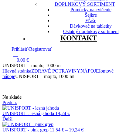
DOPLNKOVÝ SORTIMENT
Pomôcky na cvičenie
Šejkre
Fľaše
Dávkovač na tabletky
Ostatný doplnkový sortiment
KONTAKT
Prihlásiť/Registrovať
13
0
0,00
€
UNISPORT – mojito, 1000 ml
Hlavná stránka
ZDRAVÉ POTRAVINY
NÁPOJE
Iontové
nápoje
UNISPORT – mojito, 1000 ml
Dostupnosť:
Na sklade
Predch.
UNISPORT - lesná jahoda
19,24
€
Ďalší
Price
UNISPORT - pink grep
11,54
€
–
19,24
€
range: