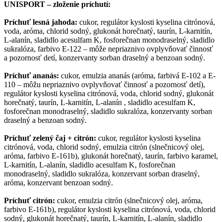
UNISPORT – zloženie príchutí:
Príchuť lesná jahoda:
cukor, regulátor kyslosti kyselina citrónová,
voda, aróma, chlorid sodný, glukonát horečnatý, taurín, L-karnitín,
L-alanín, sladidlo acesulfam K, fosforečnan monodraselný, sladidlo
sukralóza, farbivo E-122 – môže nepriaznivo ovplyvňovať činnosť
a pozornosť detí, konzervanty sorban draselný a benzoan sodný.
Príchuť ananás:
cukor, emulzia ananás (aróma, farbivá E-102 a E-
110 – môžu nepriaznivo ovplyvňovať činnosť a pozornosť detí),
regulátor kyslosti kyselina citrónová, voda, chlorid sodný, glukonát
horečnatý, taurín, L-karnitín, L-alanín , sladidlo acesulfam K,
fosforečnan monodraselný, sladidlo sukralóza, konzervanty sorban
draselný a benzoan sodný.
Príchuť zelený čaj + citrón:
cukor, regulátor kyslosti kyselina
citrónová, voda, chlorid sodný, emulzia citrón (slnečnicový olej,
aróma, farbivo E-161b), glukonát horečnatý, taurín, farbivo karamel,
L-karnitín, L-alanín, sladidlo acesulfam K, fosforečnan
monodraselný, sladidlo sukralóza, konzervant sorban draselný,
aróma, konzervant benzoan sodný.
Príchuť citrón:
cukor, emulzia citrón (slnečnicový olej, aróma,
farbivo E-161b), regulátor kyslosti kyselina citrónová, voda, chlorid
sodný, glukonát horečnatý, taurín, L-karnitín, L-alanín, sladidlo