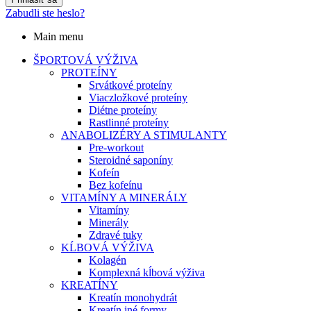
Zabudli ste heslo?
Main menu
ŠPORTOVÁ VÝŽIVA
PROTEÍNY
Srvátkové proteíny
Viaczložkové proteíny
Diétne proteíny
Rastlinné proteíny
ANABOLIZÉRY A STIMULANTY
Pre-workout
Steroidné saponíny
Kofeín
Bez kofeínu
VITAMÍNY A MINERÁLY
Vitamíny
Minerály
Zdravé tuky
KĹBOVÁ VÝŽIVA
Kolagén
Komplexná kĺbová výživa
KREATÍNY
Kreatín monohydrát
Kreatín iné formy