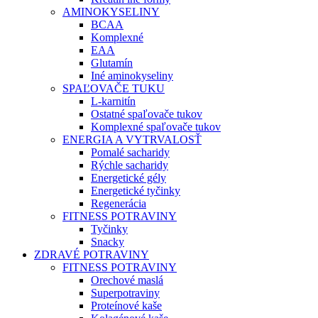
AMINOKYSELINY
BCAA
Komplexné
EAA
Glutamín
Iné aminokyseliny
SPAĽOVAČE TUKU
L-karnitín
Ostatné spaľovače tukov
Komplexné spaľovače tukov
ENERGIA A VYTRVALOSŤ
Pomalé sacharidy
Rýchle sacharidy
Energetické gély
Energetické tyčinky
Regenerácia
FITNESS POTRAVINY
Tyčinky
Snacky
ZDRAVÉ POTRAVINY
FITNESS POTRAVINY
Orechové maslá
Superpotraviny
Proteínové kaše