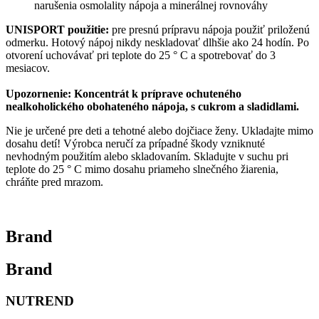
narušenia osmolality nápoja a minerálnej rovnováhy
UNISPORT použitie:
pre presnú prípravu nápoja použiť priloženú
odmerku. Hotový nápoj nikdy neskladovať dlhšie ako 24 hodín. Po
otvorení uchovávať pri teplote do 25 ° C a spotrebovať do 3
mesiacov.
Upozornenie:
Koncentrát k príprave ochuteného
nealkoholického obohateného nápoja, s cukrom a sladidlami.
Nie je určené pre deti a tehotné alebo dojčiace ženy. Ukladajte mimo
dosahu detí! Výrobca neručí za prípadné škody vzniknuté
nevhodným použitím alebo skladovaním. Skladujte v suchu pri
teplote do 25 ° C mimo dosahu priameho slnečného žiarenia,
chráňte pred mrazom.
Brand
Brand
NUTREND