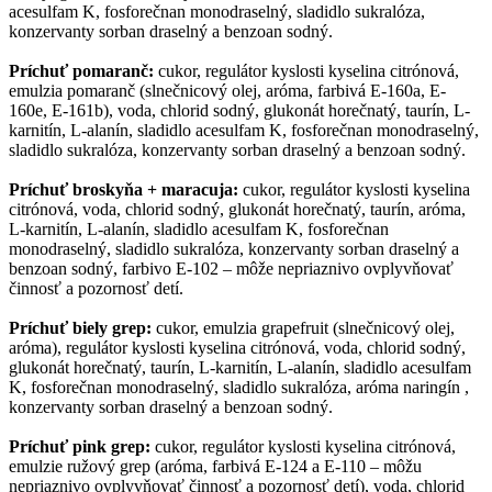
acesulfam K, fosforečnan monodraselný, sladidlo sukralóza,
konzervanty sorban draselný a benzoan sodný.
Príchuť pomaranč:
cukor, regulátor kyslosti kyselina citrónová,
emulzia pomaranč (slnečnicový olej, aróma, farbivá E-160a, E-
160e, E-161b), voda, chlorid sodný, glukonát horečnatý, taurín, L-
karnitín, L-alanín, sladidlo acesulfam K, fosforečnan monodraselný,
sladidlo sukralóza, konzervanty sorban draselný a benzoan sodný.
Príchuť broskyňa + maracuja:
cukor, regulátor kyslosti kyselina
citrónová, voda, chlorid sodný, glukonát horečnatý, taurín, aróma,
L-karnitín, L-alanín, sladidlo acesulfam K, fosforečnan
monodraselný, sladidlo sukralóza, konzervanty sorban draselný a
benzoan sodný, farbivo E-102 – môže nepriaznivo ovplyvňovať
činnosť a pozornosť detí.
Príchuť biely grep:
cukor, emulzia grapefruit (slnečnicový olej,
aróma), regulátor kyslosti kyselina citrónová, voda, chlorid sodný,
glukonát horečnatý, taurín, L-karnitín, L-alanín, sladidlo acesulfam
K, fosforečnan monodraselný, sladidlo sukralóza, aróma naringín ,
konzervanty sorban draselný a benzoan sodný.
Príchuť pink grep:
cukor, regulátor kyslosti kyselina citrónová,
emulzie ružový grep (aróma, farbivá E-124 a E-110 – môžu
nepriaznivo ovplyvňovať činnosť a pozornosť detí), voda, chlorid