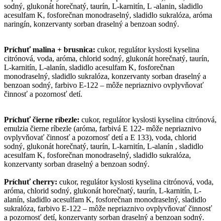
sodný, glukonát horečnatý, taurín, L-karnitín, L -alanin, sladidlo
acesulfam K, fosforečnan monodraselný, sladidlo sukralóza, aróma
naringín, konzervanty sorban draselný a benzoan sodný.
Príchuť malina + brusnica:
cukor, regulátor kyslosti kyselina
citrónová, voda, aróma, chlorid sodný, glukonát horečnatý, taurín,
L-karnitín, L-alanín, sladidlo acesulfam K, fosforečnan
monodraselný, sladidlo sukralóza, konzervanty sorban draselný a
benzoan sodný, farbivo E-122 – môže nepriaznivo ovplyvňovať
činnosť a pozornosť detí.
Príchuť čierne ríbezle:
cukor, regulátor kyslosti kyselina citrónová,
emulzia čierne ríbezle (aróma, farbivá E 122- môže nepriaznivo
ovplyvňovať činnosť a pozornosť detí a E 133), voda, chlorid
sodný, glukonát horečnatý, taurín, L-karnitín, L-alanín , sladidlo
acesulfam K, fosforečnan monodraselný, sladidlo sukralóza,
konzervanty sorban draselný a benzoan sodný.
Príchuť cherry:
cukor, regulátor kyslosti kyselina citrónová, voda,
aróma, chlorid sodný, glukonát horečnatý, taurín, L-karnitín, L-
alanín, sladidlo acesulfam K, fosforečnan monodraselný, sladidlo
sukralóza, farbivo E-122 – môže nepriaznivo ovplyvňovať činnosť
a pozornosť detí, konzervanty sorban draselný a benzoan sodný.