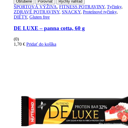
Obľúbené
Porovnať
Rýchly náhľad
si
ŠPORTOVÁ VÝŽIVA
,
FITNESS POTRAVINY
,
Tyčinky
,
môžete
ZDRAVÉ POTRAVINY
,
SNACKY
,
Proteínové tyčinky
,
vybrať
DIÉTY
,
Gluten free
na
stránke
DE LUXE – panna cotta, 60 g
produktu
(0)
1,70
€
Pridať do košíka