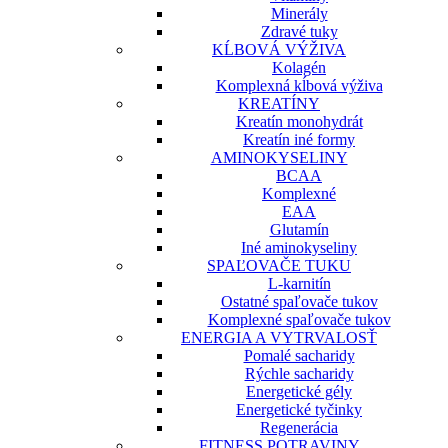
Minerály
Zdravé tuky
KĹBOVÁ VÝŽIVA
Kolagén
Komplexná kĺbová výživa
KREATÍNY
Kreatín monohydrát
Kreatín iné formy
AMINOKYSELINY
BCAA
Komplexné
EAA
Glutamín
Iné aminokyseliny
SPAĽOVAČE TUKU
L-karnitín
Ostatné spaľovače tukov
Komplexné spaľovače tukov
ENERGIA A VYTRVALOSŤ
Pomalé sacharidy
Rýchle sacharidy
Energetické gély
Energetické tyčinky
Regenerácia
FITNESS POTRAVINY