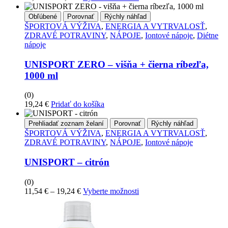
range:
produkt
11,54 €
má
Obľúbené
Porovnať
Rýchly náhľad
through
viacero
ŠPORTOVÁ VÝŽIVA
,
ENERGIA A VYTRVALOSŤ
,
19,24 €
variantov.
ZDRAVÉ POTRAVINY
,
NÁPOJE
,
Iontové nápoje
,
Diétne
Možnosti
nápoje
si
môžete
UNISPORT ZERO – višňa + čierna ríbezľa,
vybrať
1000 ml
na
stránke
(0)
produktu
19,24
€
Pridať do košíka
Prehliadať zoznam želaní
Porovnať
Rýchly náhľad
ŠPORTOVÁ VÝŽIVA
,
ENERGIA A VYTRVALOSŤ
,
ZDRAVÉ POTRAVINY
,
NÁPOJE
,
Iontové nápoje
UNISPORT – citrón
(0)
Price
Tento
11,54
€
–
19,24
€
Vyberte možnosti
range:
produkt
11,54 €
má
through
viacero
19,24 €
variantov.